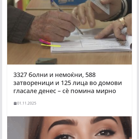
3327 болни и немоќни, 588
затвореници и 125 лица во домови
гласале денес – сè помина мирно
01.11.2025