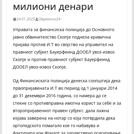
милиони денари
24.01.2025
Objektivno24
Управата за финансиска полиција до Oсновното
јавно обвинителство Скопје поднела кривична
пријава против И.Т во својство на управител на
правниот субјект Бауерфеинд ДООЕЛ увоз-извоз
Скопје и против правниот субјект Бауерфеинд
ДООЕЛ увоз-извоз Скопје.
Од Финансиската полиција денеска соопштија дека
првопријавенaта И.Т во период од 1 јануари 2014
до 31 декември 2016 година, со намера да се
стекне со противправна имотна корист за себе и за
второпријавениот правен субјект, дала лажна
изјава заверена на нотар со која потврдила дека
ортопедското помагало кое го набавува и
фактурира кон Фондот за здравствено осигурување