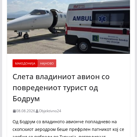
МАКЕДОНИЈА
НАЈНОВО
Слета владиниот авион со
повредениот турист од
Бодрум
08.08.2026
Objektivno24
Од Бодрум со владиното авионче попладнево на
скопскиот аеродром беше префрлен патникот кој се
здобил со побреди во Турција, потврдиваат