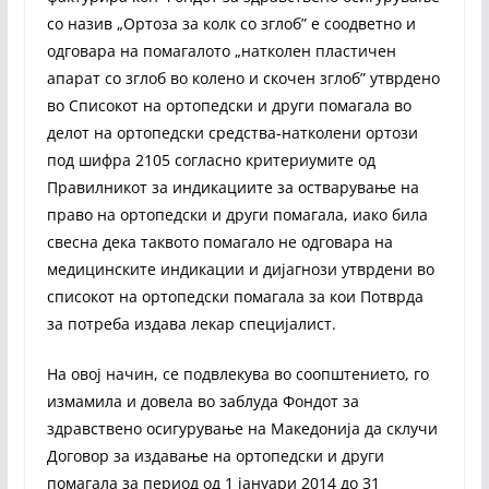
со назив „Ортоза за колк со зглоб” е соодветно и
одговара на помагалото „натколен пластичен
апарат со зглоб во колено и скочен зглоб” утврдено
во Списокот на ортопедски и други помагала во
делот на ортопедски средства-натколени ортози
под шифра 2105 согласно критериумите од
Правилникот за индикациите за остварување на
право на ортопедски и други помагала, иако била
свесна дека таквото помагало не одговара на
медицинските индикации и дијагнози утврдени во
списокот на ортопедски помагала за кои Потврда
за потреба издава лекар специјалист.
На овој начин, се подвлекува во соопштението, го
измамила и довела во заблуда Фондот за
здравствено осигурување на Македонија да склучи
Договор за издавање на ортопедски и други
помагала за период од 1 јануари 2014 до 31