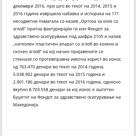
декември 2016, при што во текот на 2014, 2015 и
2016 година извршила набавка и испорака на 171
несодветни помагала со назив „Ортоза за колк со
зглоб” притоа фактурирајќи ги кон Фондот за
здравствено осигурување под шифра 2105 и назив
„натколен пластичен апарат со зглоб во колено и
скочен зглоб” на кој начин пријавените се
стекнале со противправна имотна корист во износ
од 763.470 денари во текот на 2014 година,
5.038.902 денари во текот на 2015 година и
2.901.186 денари во текот на 2016 година, односно
вкупно 8.703.558 денари за кој износ е оштетен
Буџетот на Фондот за здравствено осигурување на
Македонија.