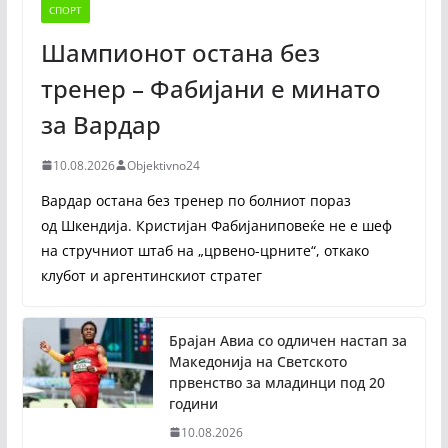
СПОРТ
Шампионот остана без
тренер – Фабијани е минато
за Вардар
10.08.2026
Objektivno24
Вардар остана без тренер по болниот пораз
од Шкендија. Кристијан Фабијаниповеќе не е шеф
на стручниот штаб на „црвено-црните“, откако
клубот и аргентинскиот стратег
Брајан Авиа со одличен настап за
Македонија на Светското
првенство за младинци под 20
години
10.08.2026