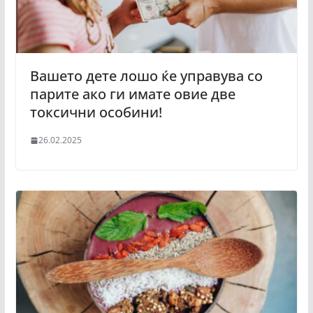
Вашето дете лошо ќе управува со
парите ако ги имате овие две
токсични особини!
26.02.2025