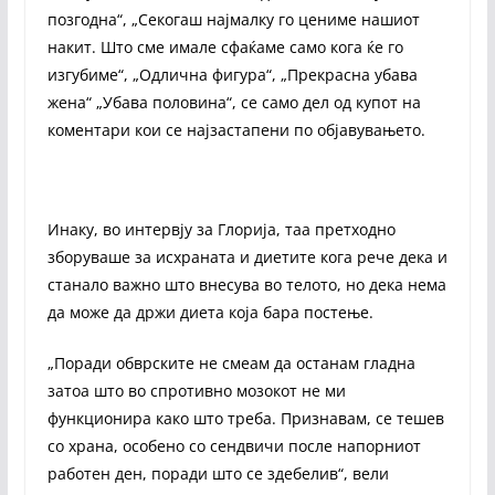
позгодна“, „Секогаш најмалку го цениме нашиот
накит. Што сме имале сфаќаме само кога ќе го
изгубиме“, „Одлична фигура“, „Прекрасна убава
жена“ „Убава половина“, се само дел од купот на
коментари кои се најзастапени по објавувањето.
Инаку, во интервју за Глорија, таа претходно
зборуваше за исхраната и диетите кога рече дека и
станало важно што внесува во телото, но дека нема
да може да држи диета која бара постење.
„Поради обврските не смеам да останам гладна
затоа што во спротивно мозокот не ми
функционира како што треба. Признавам, се тешев
со храна, особено со сендвичи после напорниот
работен ден, поради што се здебелив“, вели