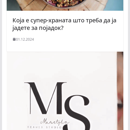
Која е супер-храната што треба да ја
јадете за појадок?
01.12.2024