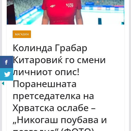
МАГАЗИН
Колинда Грабар
Китаровиќ го смени
личниот опис!
Поранешната
претседателка на
Хрватска ослабе –
„Никогаш поубава и