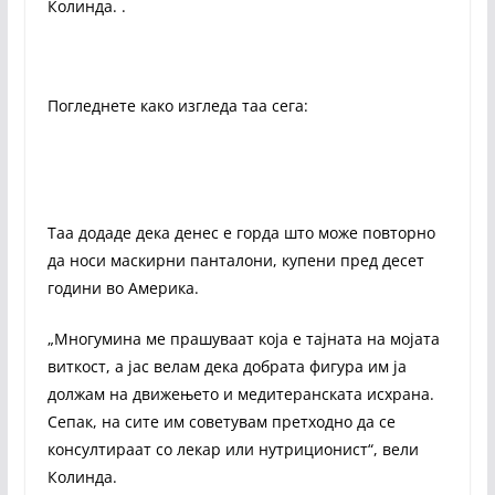
Колинда. .
Погледнете како изгледа таа сега:
Таа додаде дека денес е горда што може повторно
да носи маскирни панталони, купени пред десет
години во Америка.
„Многумина ме прашуваат која е тајната на мојата
виткост, а јас велам дека добрата фигура им ја
должам на движењето и медитеранската исхрана.
Сепак, на сите им советувам претходно да се
консултираат со лекар или нутриционист“, вели
Колинда.