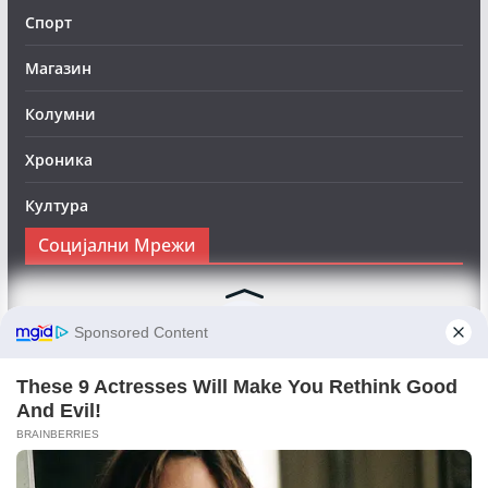
Спорт
Магазин
Колумни
Хроника
Култура
Социјални Мрежи
Следете нè на Фејсбук за да сте во тек со најновите
вести:
Objektivno24.mk