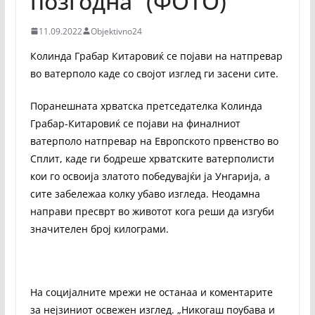
позгодна“ (ФОТО)
11.09.2022
Objektivno24
Колинда Грабар Китаровиќ се појави на натпревар
во ватерполо каде со својот изглед ги засени сите.
Поранешната хрватска претседателка Колинда
Грабар-Китаровиќ се појави на финалниот
ватерполо натпревар на Европското првенство во
Сплит, каде ги бодреше хрватските ватерполисти
кои го освоија златото победувајќи ја Унгарија, а
сите забележаа колку убаво изгледа. Неодамна
направи пресврт во животот кога реши да изгуби
значителен број килограми.
На социјалните мрежи не останаа и коментарите
за нејзиниот освежен изглед. „Никогаш поубава и