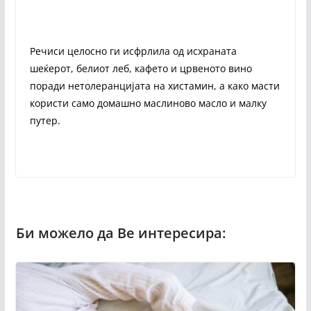
Речиси целосно ги исфрлила од исхраната
шеќерот, белиот леб, кафето и црвеното вино
поради нетолеранцијата на хистамин, а како масти
користи само домашно маслиново масло и малку
путер.