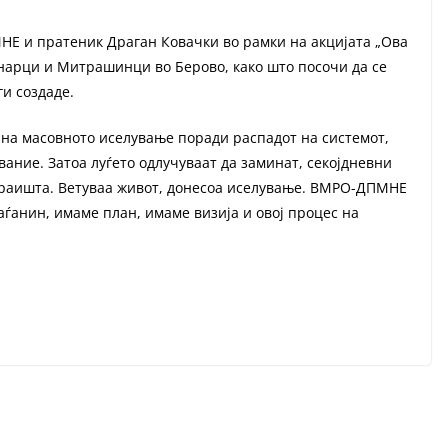
Е и пратеник Драган Ковачки во рамки на акцијата „Ова
инарци и Митрашинци во Берово, како што посочи да се
и создаде.
 на масовното иселување поради распадот на системот,
ание. Затоа луѓето одлучуваат да заминат, секојдневни
 краишта. Ветуваа живот, донесоа иселување. ВМРО-ДПМНЕ
аѓанин, имаме план, имаме визија и овој процес на