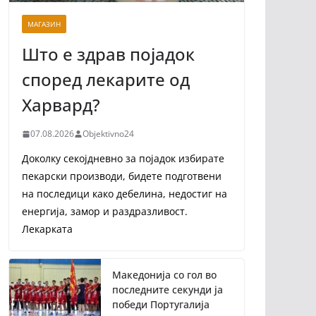
МАГАЗИН
Што е здрав појадок
според лекарите од
Харвард?
07.08.2026
Objektivno24
Доколку секојдневно за појадок избирате
пекарски производи, бидете подготвени
на последици како дебелина, недостиг на
енергија, замор и раздразливост.
Лекарката
Македонија со гол во
последните секунди ја
победи Португалија