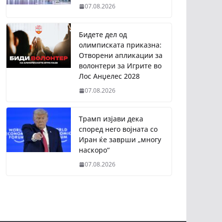
07.08.2026
Бидете дел од
олимписката приказна:
Отворени апликации за
волонтери за Игрите во
Лос Анџелес 2028
07.08.2026
Трамп изјави дека
според него војната со
Иран ќе заврши „многу
наскоро“
07.08.2026