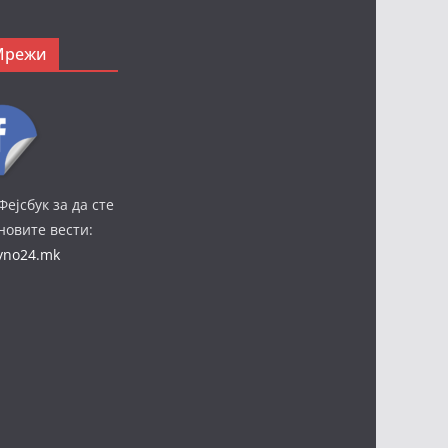
Мрежи
Фејсбук за да сте
јновите вести:
ivno24.mk