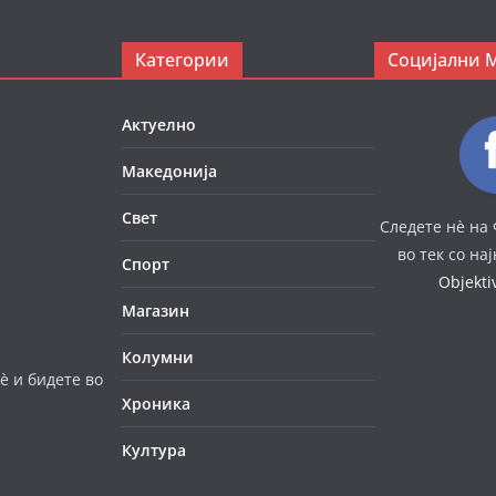
Категории
Социјални 
Актуелно
Македонија
Свет
Следете нè на 
во тек со на
Спорт
Objekt
Магазин
Колумни
è и бидете во
Хроника
Култура