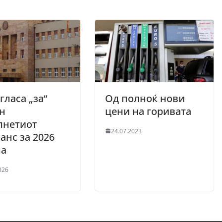
гласа „за“
Од полноќ нови
н
цени на горивата
лнетиот
24.07.2023
анс за 2026
на
026