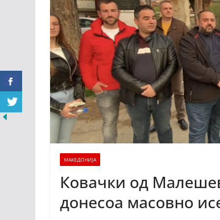
МАКЕДОНИЈА
Ковачки од Малешев
донесоа масовно и