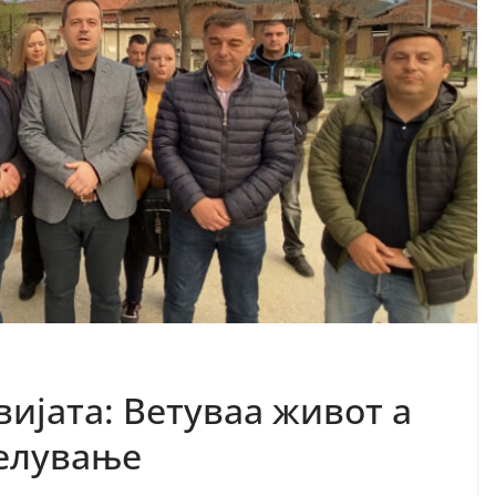
ијата: Ветуваа живот а
селување