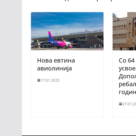
Нова евтина
Со 64 
авиолинија
усвое
Допо
17.01.2025
ребал
годи
27.07.2