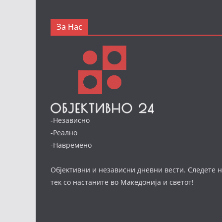
За Нас
-Независно
-Реално
-Навремено
Објективни и независни дневни вести. Следете н
тек со настаните во Македонија и светот!