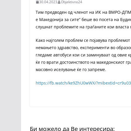
30.04.2023
Objektivno24
Тим предводен од членот на ИК на ВМРО-ДПМН
е Македонија за сите“ беше во посета на Буд
слушнат проблемите на граѓаните кои власта г
Како најголем проблем се појавува проблемот
немањето здравство, експерименти во образов
гледаме автобуси кои си заминуваат од овие
ќе го врати достоинството на македонскиот гр
масовно иселување ќе го запреме.
https://fb.watch/ke9ZhU0wWX/?mibextid=cr9u03