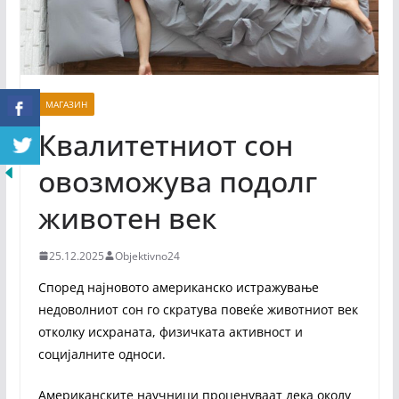
МАГАЗИН
Квалитетниот сон
овозможува подолг
животен век
25.12.2025
Objektivno24
Според најновото американско истражување
недоволниот сон го скратува повеќе животниот век
отколку исхраната, физичката активност и
социјалните односи.
Американските научници проценуваат дека околу