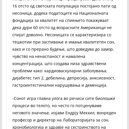
16 отсто од светската популација постојано пати од
несоница, додека податоците на Националната
фондација за квалитет на спиењето покажуваат
дека дури 60 отсто од возрасните Американци не
спијат доволно. Несоницата се карактеризира со
тешкотии при заспивање и имање квалитетен сон,
како и со прерано будење, што доведува до замор,
чувство на ненаспаност и намалена
концентрација, што создава низа здравствени
проблеми како: кардиоваскуларни заболувања,
дијабетес тип 2, дебелина, депресија, анксиозност,
гастроинтестинални нарушувања и деменција.
-Сонот игра главна улога во речиси сите биолошки
процеси во телото, но често го потценуваме
неговото значење, изјави Ендрју Мекхил, вонреден
професор и директор на Лабораторијата за сон,
хронобиологија и здравје на сестринството на