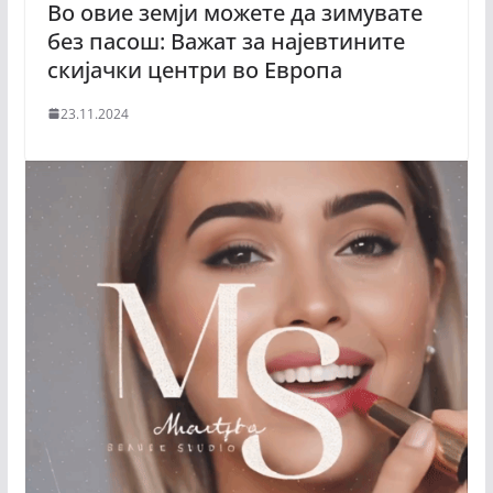
Во овие земји можете да зимувате
без пасош: Важат за најевтините
скијачки центри во Европа
23.11.2024