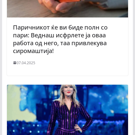
Паричникот ќе ви биде полн со
пари: Веднаш исфрлете ја оваа
работа од него, таа привлекува
сиромаштија!
07.04.2025