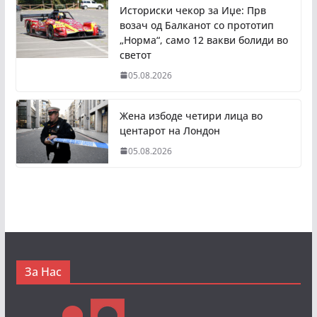
Историски чекор за Иџе: Прв
возач од Балканот со прототип
„Норма“, само 12 вакви болиди во
светот
05.08.2026
Жена избоде четири лица во
центарот на Лондон
05.08.2026
За Нас