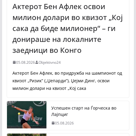
Актерот Бен Афлек освои
милион долари во квизот „Кој
сака да биде милионер“ – ги
донираше на локалните
заедници во Конго
05.08.2026
Objektivno24
Актерот Бен Афлек, во придружба на шампионот од
квизот „Ризик“ („Џепарди“), Џејми Динг, освои
милион долари на квизот „Кој сака
Успешен старт на Ѓорческа во
Лајпциг
05.08.2026