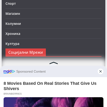
Спорт
Магазин
Колумни
Хроника
Култура
Социјални Мрежи
Следете нè на Фејсбук за да сте во тек со најновите
вести:
Objektivno24.mk