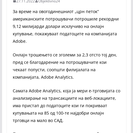
27.11.2022
Objektivno24
За време на овогодинешниот „црн петок“
американските потрошувачи потрошиле рекордни
9,12 милијарди долари исклучиво на онлајн
купување, покажуваат податоците на компанијата
Adobe.
Онлајн трошењето се зголеми за 2,3 отсто тој ден,
пред се благодарение на потрошувачите кои
чекаат попусти, соопшти филијалата на
компанијата, Adobe Analytics.
Самата Adobe Analytics, која ја мери е-трговијата со
анализирање на трансакциите на веб-локациите,
има пристап до податоците кои ги покриваат
купувањата на 85 од 100-те најдобри онлајн
трговци на мало во САД.