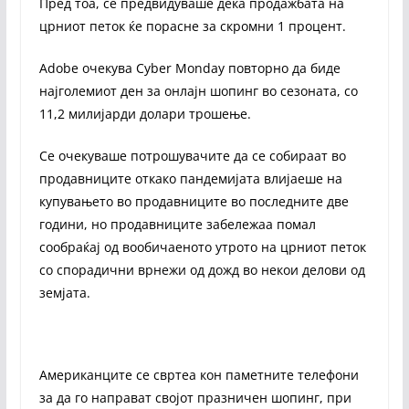
Пред тоа, се предвидуваше дека продажбата на
црниот петок ќе порасне за скромни 1 процент.
Adobe очекува Cyber ​​Monday повторно да биде
најголемиот ден за онлајн шопинг во сезоната, со
11,2 милијарди долари трошење.
Се очекуваше потрошувачите да се собираат во
продавниците откако пандемијата влијаеше на
купувањето во продавниците во последните две
години, но продавниците забележаа помал
сообраќај од вообичаеното утрото на црниот петок
со спорадични врнежи од дожд во некои делови од
земјата.
Американците се свртеа кон паметните телефони
за да го направат својот празничен шопинг, при