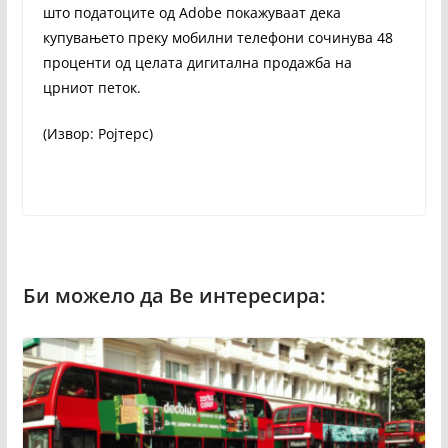
што податоците од Adobe покажуваат дека
купувањето преку мобилни телефони сочинува 48
проценти од целата дигитална продажба на
црниот петок.
(Извор: Ројтерс)