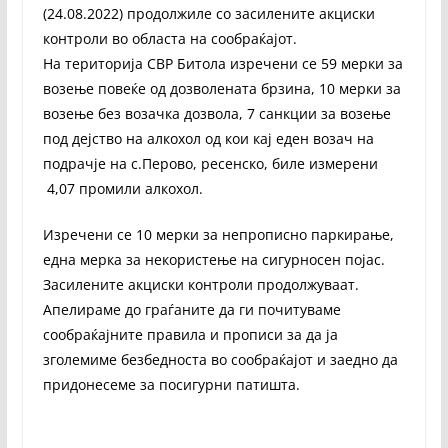
(24.08.2022) продолжиле со засилените акциски
контроли во областа на сообраќајот.
На територија СВР Битола изречени се 59 мерки за
возење повеќе од дозволената брзина, 10 мерки за
возење без возачка дозвола, 7 санкции за возење
под дејство на алкохол од кои кај еден возач на
подрачје на с.Перово, ресенско, биле измерени
4,07 промили алкохол.
Изречени се 10 мерки за непрописно паркирање,
една мерка за некористење на сигурносен појас.
Засилените акциски контроли продолжуваат.
Апелираме до граѓаните да ги почитуваме
сообраќајните правила и прописи за да ја
зголемиме безбедноста во сообраќајот и заедно да
придонесеме за посигурни патишта.