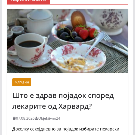
МАГАЗИН
Што е здрав појадок според
лекарите од Харвард?
07.08.2026
Objektivno24
Доколку секојдневно за појадок избирате пекарски