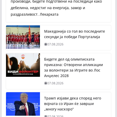
производи, бидете подготвени на последици како
дебелина, недостиг на енергија, замор и
раздразливост. Лекарката
Македонија со гол во последните
секунди ја победи Португалија
07.08.2026
Бидете дел од олимписката
приказна: Отворени апликации
за волонтери за Игрите во Лос
Анџелес 2028
07.08.2026
Трамп изјави дека според него
војната со Иран ќе заврши
„многу наскоро“
07.08.2026