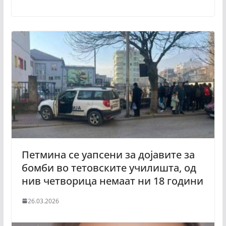
Петмина се уапсени за дојавите за
бомби во тетовските училишта, од
нив четворица немаат ни 18 години
26.03.2026