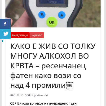
МАКЕДОНИЈА
НАЈНОВО
КАКО Е ЖИВ СО ТОЛКУ
МНОГУ АЛКОХОЛ ВО
КРВТА – ресенчанец
фатен како вози со
над 4 промили￼
25.08.2022
Objektivno24
СВР Битола во текот на вчерашниот ден