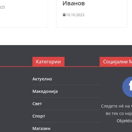
Иванов
025
10.10.2023
Категории
Социјални 
Актуелно
Македонија
Свет
Следете нè на 
во тек со на
Спорт
Objekt
Магазин