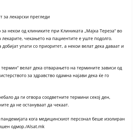
т за лекарски прегледи
 за некои од клиниките при Клиниката „Мајка Тереза“ во
а лекарите, чекањето на пациентите е уште подолго.
 добијат упати со приоритет, а некои велат дека даваат и
 термин“ велат дека отварањето на термините зависи од
истерството за здравство одамна најави дека ќе го
ебало да ги отвора соодветните термини секој ден,
ните да не остануваат да чекаат.
 пандемијата кога медицинскиот персонал беше изолиран
дишен одмор./Alsat.mk