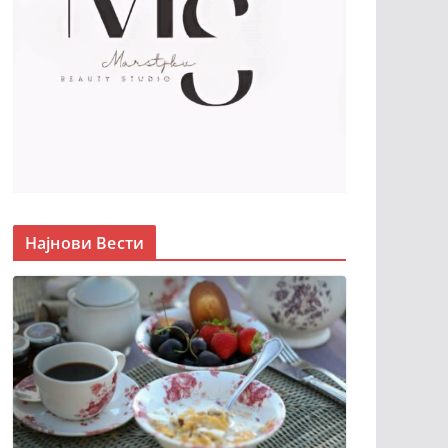
Најнови Вести