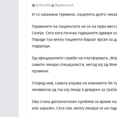
26.06.2022
Objektivno24
И со закажани термини, пациенти долго чекаа
Термините на пациентите не се на прво место
Скопје. Сега кога почнаа годишните одмори н
Поради тоа многу пациенти бараат врски за да
подароци.
Од официјалните служби на платформата „Мој
самите лекари специјалисти, метод кој од Мин
промени.
Според нив, самата управа на клиниките би тр
независно од тоа кој лекар е дежурен за граѓа
Ова стана дополнителен проблем за време на
или заразен. Сега пак, многу лекари се на го