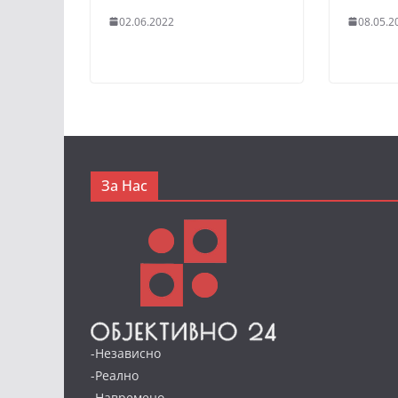
02.06.2022
08.05.2
За Нас
-Независно
-Реално
-Навремено