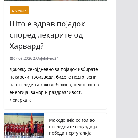
МАГАЗИН
Што е здрав појадок
според лекарите од
Харвард?
07.08.2026
Objektivno24
Доколку секојдневно за појадок избирате
пекарски производи, бидете подготвени
на последици како дебелина, недостиг на
енергија, замор и раздразливост.
Лекарката
Македонија со гол во
последните секунди ја
победи Португалија