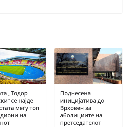
та „Тодор
Поднесена
ки“ се најде
иницијатива до
стата меѓу топ
Врховен за
адиони на
аболициите на
анот
претседателот