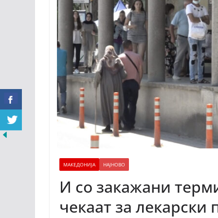
МАКЕДОНИЈА
НАЈНОВО
И со закажани терм
чекаат за лекарски 