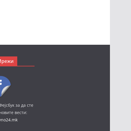
Мрежи
Фејсбук за да сте
јновите вести:
ivno24.mk