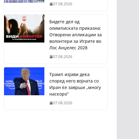
07.08.2026
Бидете дел од
олимписката приказна:
Отворени апликации за
волонтери за Игрите во
Лос Анџелес 2028
07.08.2026
Трамп изјави дека
според него војната со
Иран ќе заврши „многу
наскоро“
07.08.2026