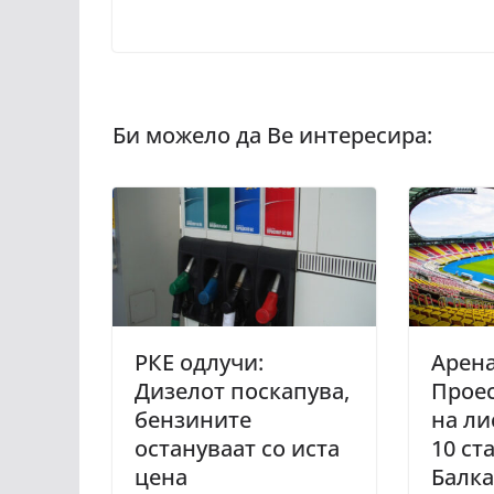
РКЕ одлучи:
Арена
Дизелот поскапува,
Проес
бензините
на ли
остануваат со иста
10 ст
цена
Балк