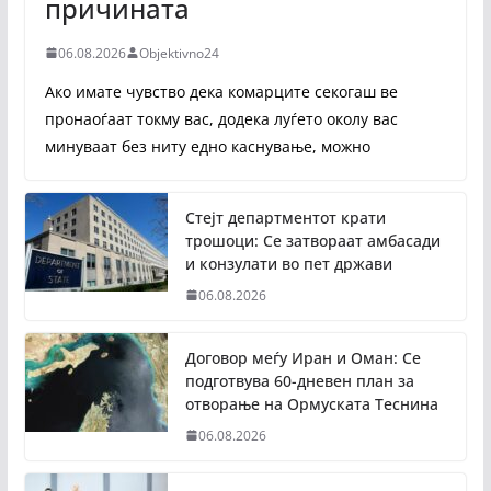
причината
06.08.2026
Objektivno24
Ако имате чувство дека комарците секогаш ве
пронаоѓаат токму вас, додека луѓето околу вас
минуваат без ниту едно каснување, можно
Стејт департментот крати
трошоци: Се затвораат амбасади
и конзулати во пет држави
06.08.2026
Договор меѓу Иран и Оман: Се
подготвува 60-дневен план за
отворање на Ормуската Теснина
06.08.2026