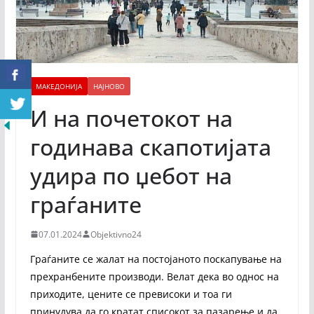
МАКЕДОНИЈА
НАЈНОВО
И на почетокот на
годинава скапотијата
удира по џебот на
граѓаните
07.01.2024
Objektivno24
Граѓаните се жалат на постојаното поскапување на
прехранбените производи. Велат дека во однос на
приходите, цените се превисоки и тоа ги
принудува да го кратат списокот за пазарење и да