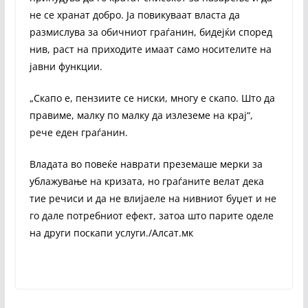
не се хранат добро. Ја повикуваат власта да
размислува за обичниот граѓанин, бидејќи според
нив, раст на приходите имаат само носителите на
јавни функции.
„Скапо е, пензиите се ниски, многу е скапо. Што да
правиме, малку по малку да излеземе на крај“,
рече еден граѓанин.
Владата во повеќе наврати преземаше мерки за
ублажување на кризата, но граѓаните велат дека
тие речиси и да не влијаеле на нивниот буџет и не
го дале потребниот ефект, затоа што парите оделе
на други поскапи услуги./Алсат.мк