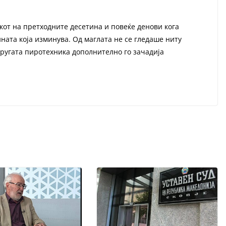
кот на претходните десетина и повеќе денови кога
ината која изминува. Од маглата не се гледаше ниту
другата пиротехника дополнително го зачадија