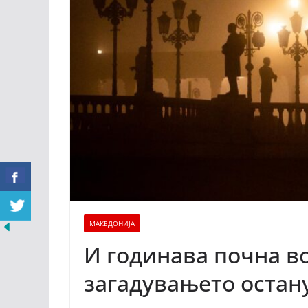
МАКЕДОНИЈА
И годинава почна во
загадувањето остан