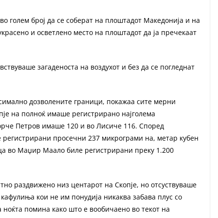
 во голем број да се соберат на плоштадот Македонија и на
украсено и осветлено место на плоштадот да ја пречекаат
вствуваше загаденоста на воздухот и без да се погледнат
ксимално дозволените граници, покажаа сите мерни
опје на полноќ имаше регистрирано најголема
Ѓорче Петров имаше 120 и во Лисиче 116. Според
ле регистрирани просечни 237 микрограми на, метар кубен
ица во Маџир Маало биле регистрирани преку 1.200
атно раздвижено низ центарот на Скопје, но отсуствуваше
кафулиња кои не им понудија никаква забава плус со
а ноќта помина како што е вообичаено во текот на