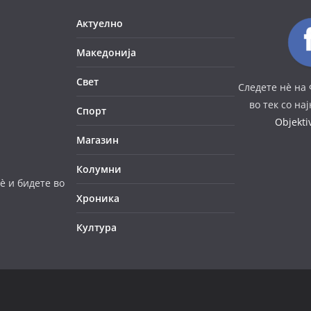
Актуелно
Македонија
Свет
Следете нè на 
во тек со на
Спорт
Objekt
Магазин
Колумни
è и бидете во
Хроника
Култура