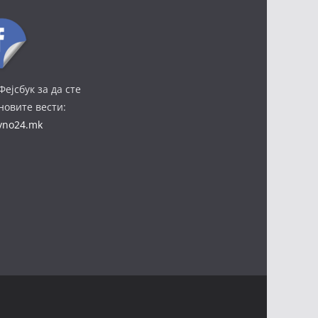
Фејсбук за да сте
јновите вести:
ivno24.mk