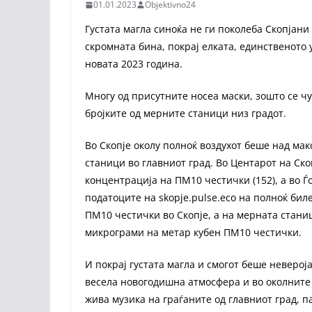
01.01.2023
Objektivno24
Густата магла синоќа не ги поколеба Скопјани
скромната бина, покрај елката, единственото 
новата 2023 година.
Многу од присутните носеа маски, зошто се чу
бројките од мерните станици низ градот.
Во Скопје околу полноќ воздухот беше над ма
станици во главниот град. Во Центарот на Ск
концентрација на ПМ10 честички (152), а во 
податоците на skopje.pulse.eco на полноќ би
ПМ10 честички во Скопје, а на мерната стан
микрограми на метар кубен ПМ10 честички.
И покрај густата магла и смогот беше неверој
весела новогодишна атмосфера и во околните 
жива музика на граѓаните од главниот град, п