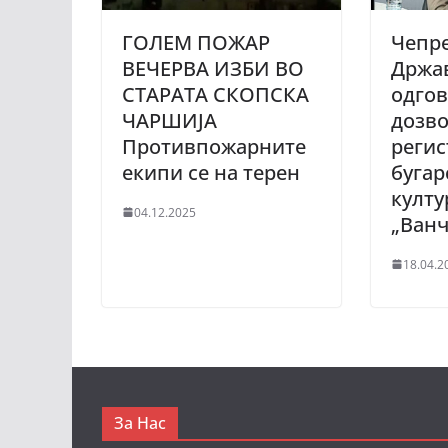
ГОЛЕМ ПОЖАР
Чепре
ВЕЧЕРВА ИЗБИ ВО
Држав
СТАРАТА СКОПСКА
одгов
ЧАРШИЈА
дозв
Противпожарните
регис
екипи се на терен
бугар
култу
04.12.2025
„Ванч
18.04.2
За Нас