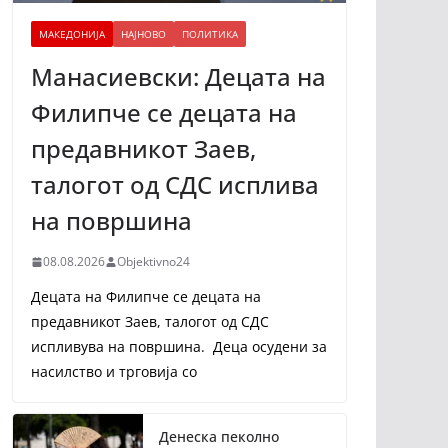
МАКЕДОНИЈА
НАЈНОВО
ПОЛИТИКА
Манасиевски: Децата на
Филипче се децата на
предавникот Заев,
талогот од СДС исплива
на површина
08.08.2026
Objektivno24
Децата на Филипче се децата на
предавникот Заев, талогот од СДС
испливува на површина. Деца осудени за
насилство и трговија со
Денеска пеколно