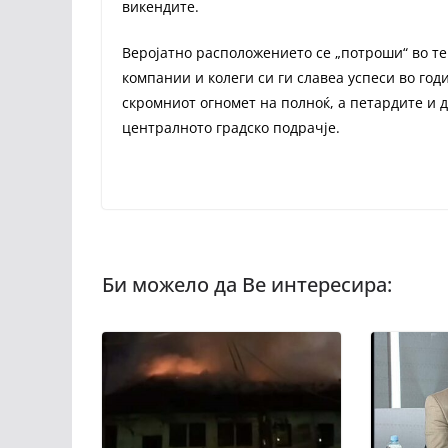
викендите.
Веројатно расположението се „потроши“ во те
компании и колеги си ги славеа успеси во год
скромниот огномет на полноќ, а петардите и 
централното градско подрачје.