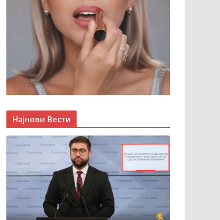
Најнови Вести