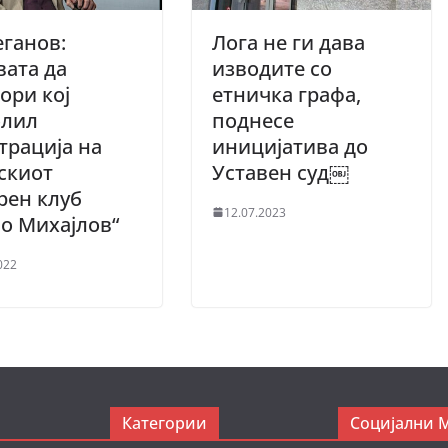
ганов:
Лога не ги дава
ата да
изводите со
ори кој
етничка графа,
олил
поднесе
трација на
иницијатива до
скиот
Уставен суд￼
рен клуб
12.07.2023
о Михајлов“
022
Категории
Социјални 