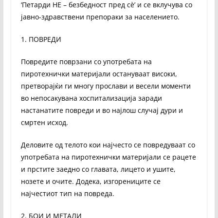
‘Петарди НЕ – безбедност пред сè’ и се вклучува со
јавно-здравствени препораки за населението.
1. ПОВРЕДИ
Повредите поврзани со употребата на
пиротехнички материјали остануваат високи,
претворајќи ги многу прослави и весели моменти
во непосакувана хоспитализација заради
настанатите повреди и во најлош случај дури и
смртен исход.
Деловите од телото кои најчесто се повредуваат со
употребата на пиротехнички материјали се рацете
и прстите заедно со главата, лицето и ушите,
нозете и очите. Додека, изгорениците се
најчестиот тип на повреда.
2. БОИ И МЕТАЛИ