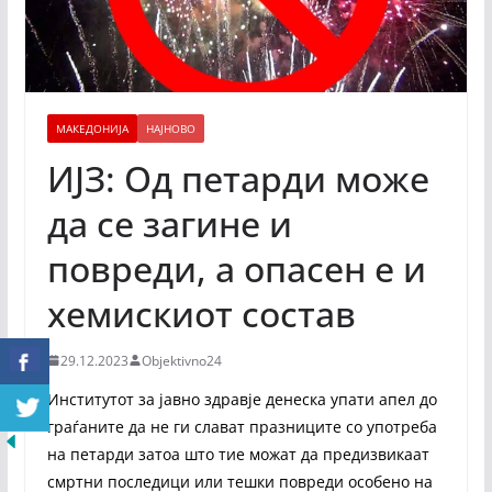
МАКЕДОНИЈА
НАЈНОВО
ИЈЗ: Од петарди може
да се загине и
повреди, а опасен е и
хемискиот состав
29.12.2023
Objektivno24
Институтот за јавно здравје денеска упати апел до
граѓаните да не ги слават празниците со употреба
на петарди затоа што тие можат да предизвикаат
смртни последици или тешки повреди особено на