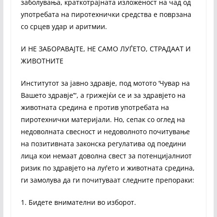
заболувања, краткотрајната изложеност на чад од
употребата на пиротехнички средства е поврзана
со срцев удар и аритмии.
И НЕ ЗАБОРАВАЈТЕ, НЕ САМО ЛУЃЕТО, СТРАДААТ И
ЖИВОТНИТЕ
Институтот за јавно здравје, под мотото ‘Чувар на
Вашето здравје’“, а грижејќи се и за здравјето на
животната средина е против употребата на
пиротехнички материјали. Но, сепак со оглед на
недоволната свесност и недоволното почитување
на позитивната законска регулатива од поедини
лица кои немаат доволна свест за потенцијалниот
ризик по здравјето на луѓето и животната средина,
ги замолува да ги почитуваат следните препораки:
1. Бидете внимателни во изборот.