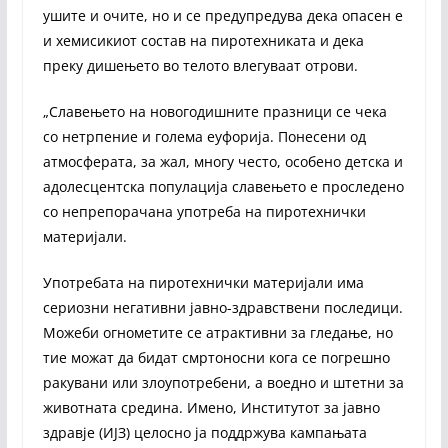
ушите и очите, но и се предупредува дека опасен е
и хемисикиот состав на пиротехниката и дека
преку дишењето во телото влегуваат отрови.
„Славењето на новогодишните празници се чека
со нетрпение и голема еуфорија. Понесени од
атмосферата, за жал, многу често, особено детска и
адолесцентска популација славењето е проследено
со непрепорачана употреба на пиротехнички
материјали.
Употребата на пиротехнички материјали има
сериозни негативни јавно-здравствени последици.
Можеби огнометите се атрактивни за гледање, но
тие можат да бидат смртоносни кога се погрешно
ракувани или злоупотребени, а воедно и штетни за
животната средина. Имено, Институтот за јавно
здравје (ИЈЗ) целосно ја поддржува кампањата