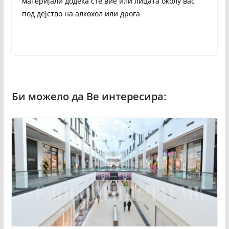
материјали додека сте вие или лицата околу вас
под дејство на алкохол или дрога