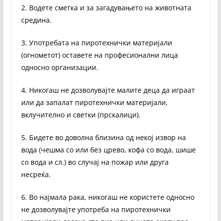
2. Водете сметка и за загадувањето на животната
средина.
3. Употребата на пиротехнички материјали
(огнометот) оставете на професионални лица
односно организации.
4. Никогаш не дозволувајте малите деца да играат
или да запалат пиротехнички материјали,
вклучително и светки (прскалици).
5. Бидете во доволна близина од некој извор на
вода (чешма со или без црево, кофа со вода, шише
со вода и сл.) во случај на пожар или друга
несреќа.
6. Во најмала рака, никогаш не користете односно
не дозволувајте употреба на пиротехнички