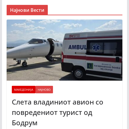
Најнови Вести
МАКЕДОНИЈА
НАЈНОВО
Слета владиниот авион со
повредениот турист од
Бодрум