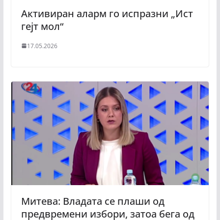
Активиран аларм го испразни „Ист
гејт мол“
17.05.2026
Митева: Владата се плаши од
предвремени избори, затоа бега од