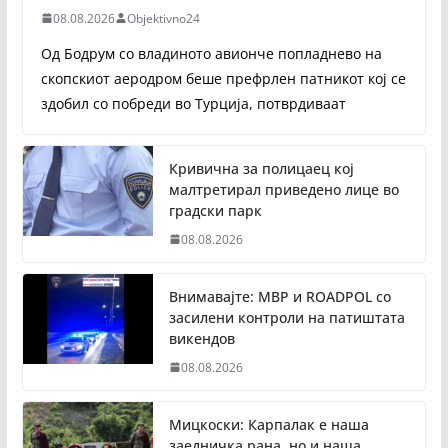
08.08.2026
Objektivno24
Од Бодрум со владиното авионче попладнево на
скопскиот аеродром беше префрлен патникот кој се
здобил со побреди во Турција, потврдиваат
Кривична за полицаец кој
малтретирал приведено лице во
градски парк
08.08.2026
Внимавајте: МВР и ROADPOL со
засилени контроли на патиштата
викендов
08.08.2026
Мицкоски: Карпалак е наша
заедничка рана, но и наша