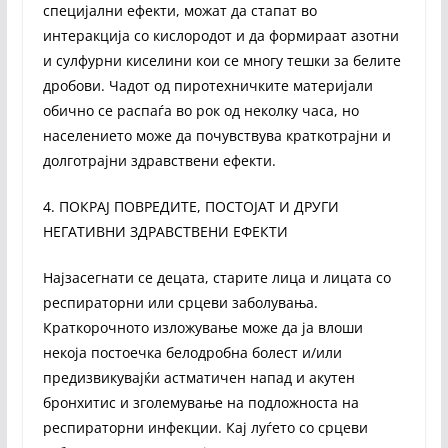
специјални ефекти, можат да стапат во
интеракција со кислородот и да формираат азотни
и сулфурни киселини кои се многу тешки за белите
дробови. Чадот од пиротехничките материјали
обично се распаѓа во рок од неколку часа, но
населението може да почувствува краткотрајни и
долготрајни здравствени ефекти.
4. ПОКРАЈ ПОВРЕДИТЕ, ПОСТОЈАТ И ДРУГИ
НЕГАТИВНИ ЗДРАВСТВЕНИ ЕФЕКТИ
Најзасегнати се децата, старите лица и лицата со
респираторни или срцеви заболувања.
Краткорочното изложување може да ја влоши
некоја постоечка белодробна болест и/или
предизвикувајќи астматичен напад и акутен
бронхитис и зголемување на подложноста на
респираторни инфекции. Кај луѓето со срцеви