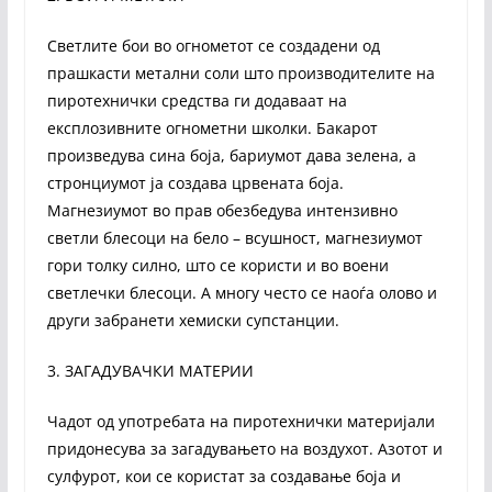
Светлите бои во огнометот се создадени од
прашкасти метални соли што производителите на
пиротехнички средства ги додаваат на
експлозивните огнометни школки. Бакарот
произведува сина боја, бариумот дава зелена, а
стронциумот ја создава црвената боја.
Магнезиумот во прав обезбедува интензивно
светли блесоци на бело – всушност, магнезиумот
гори толку силно, што се користи и во воени
светлечки блесоци. А многу често се наоѓа олово и
други забранети хемиски супстанции.
3. ЗАГАДУВАЧКИ МАТЕРИИ
Чадот од употребата на пиротехнички материјали
придонесува за загадувањето на воздухот. Азотот и
сулфурот, кои се користат за создавање боја и