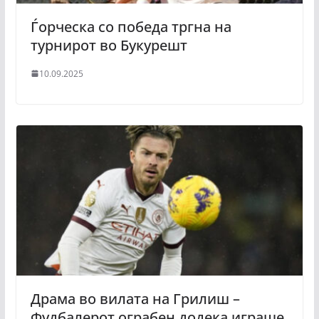
Ѓорческа со победа тргна на
турнирот во Букурешт
10.09.2025
Драма во вилата на Грилиш –
Фудбалерот ограбен додека играше