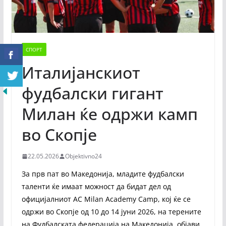
СПОРТ
Италијанскиот
фудбалски гигант
Милан ќе одржи камп
во Скопје
22.05.2026
Objektivno24
За прв пат во Македонија, младите фудбалски
таленти ќе имаат можност да бидат дел од
официјалниот AC Milan Academy Camp, кој ќе се
одржи во Скопје од 10 до 14 јуни 2026, на терените
на Фудбалската федерација на Македонија, објави