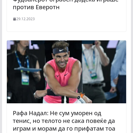
против Еверотн
29.12.2023
Рафа Надал: Не сум уморен од
тенис, но телото не сака повеќе да
играм и морам да го прифатам тоа