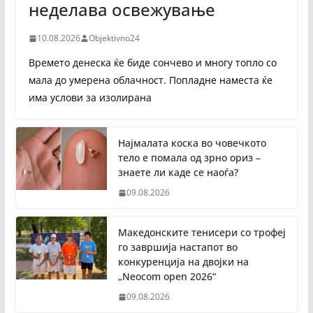
неделава освежување
10.08.2026
Objektivno24
Времето денеска ќе биде сончево и многу топло со
мала до умерена облачност. Попладне наместа ќе
има услови за изолирана
Најмалата коска во човечкото
тело е помала од зрно ориз –
знаете ли каде се наоѓа?
09.08.2026
Македонските тенисери со трофеј
го завршија настапот во
конкуренција на двојки на
„Neocom open 2026“
09.08.2026