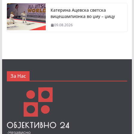
Катерина Ацевска светска
вицешампионка во џиу – џицу
09.08.2026
За Нас
-Независно