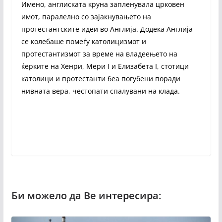
Имено, англиската круна запленувала црковен
имот, паралелно со зајакнувањето на
протестантските идеи во Англија. Додека Англија
се колебаше помеѓу католицизмот и
протестантизмот за време на владеењето на
ќерките на Хенри, Мери I и Елизабета I, стотици
католици и протестанти беа погубени поради
нивната вера, честопати спалувани на клада.