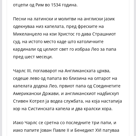
отцепи од Рим во 1534 година.
Песни на латински и молитви на англиски јазик
одекнуваа низ капелата, пред фреските на
Микеланџело на кои Христос го дава Страшниот
суд, на истото место каде што католичките
кардинали од целиот свет го избраа Лео за папа
пред шест месеци.
Чарлс III, поглаварот на Англиканската црква,
седеше лево од папата во близина на олтарот на
капелата додека Лео, првиот папа од Соединетите
Американски Држави, и англиканскиот надбискуп
Стивен Котрел ја водеа службата, на која настапија
хор на Систинската капела и два кралски хора.
Иако Чарлс се сретна со последните три папи, и
иако папите Јован Павле II и Бенедикт XVI патуваа