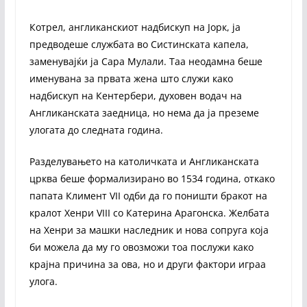
Котрел, англиканскиот надбискуп на Јорк, ја
предводеше службата во Систинската капела,
заменувајќи ја Сара Мулали. Таа неодамна беше
именувана за првата жена што служи како
надбискуп на Кентербери, духовен водач на
Англиканската заедница, но нема да ја преземе
улогата до следната година.
Разделувањето на католичката и Англиканската
црква беше формализирано во 1534 година, откако
папата Климент VII одби да го поништи бракот на
кралот Хенри VIII со Катерина Арагонска. Желбата
на Хенри за машки наследник и нова сопруга која
би можела да му го овозможи тоа послужи како
крајна причина за ова, но и други фактори играа
улога.