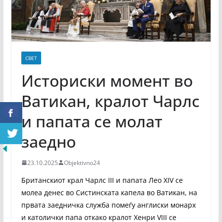
СВЕТ
Историски момент во
Ватикан, кралот Чарлс
и папата се молат
заедно
23.10.2025
Objektivno24
Британскиот крал Чарлс III и папата Лео XIV се
молеа денес во Систинската капела во Ватикан, на
првата заедничка служба помеѓу англиски монарх
и католички папа откако кралот Хенри VIII се