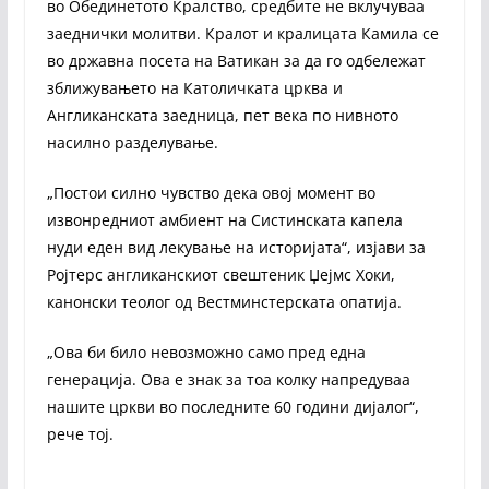
во Обединетото Кралство, средбите не вклучуваа
заеднички молитви. Кралот и кралицата Камила се
во државна посета на Ватикан за да го одбележат
зближувањето на Католичката црква и
Англиканската заедница, пет века по нивното
насилно разделување.
„Постои силно чувство дека овој момент во
извонредниот амбиент на Систинската капела
нуди еден вид лекување на историјата“, изјави за
Ројтерс англиканскиот свештеник Џејмс Хоки,
канонски теолог од Вестминстерската опатија.
„Ова би било невозможно само пред една
генерација. Ова е знак за тоа колку напредуваа
нашите цркви во последните 60 години дијалог“,
рече тој.