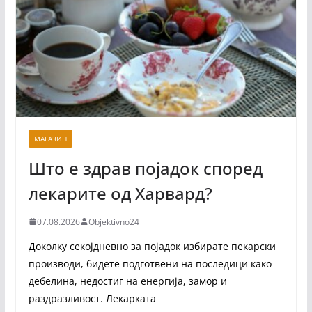
МАГАЗИН
Што е здрав појадок според
лекарите од Харвард?
07.08.2026
Objektivno24
Доколку секојдневно за појадок избирате пекарски
производи, бидете подготвени на последици како
дебелина, недостиг на енергија, замор и
раздразливост. Лекарката