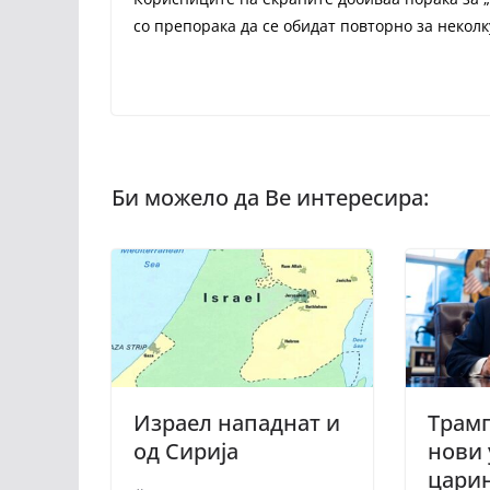
со препорака да се обидат повторно за неколк
Израел нападнат и
Трамп
од Сирија
нови 
царин