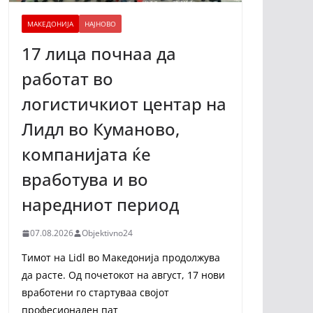
МАКЕДОНИЈА
НАЈНОВО
17 лица почнаа да
работат во
логистичкиот центар на
Лидл во Куманово,
компанијата ќе
вработува и во
наредниот период
07.08.2026
Objektivno24
Тимот на Lidl во Македонија продолжува
да расте. Од почетокот на август, 17 нови
вработени го стартуваа својот
професионален пат