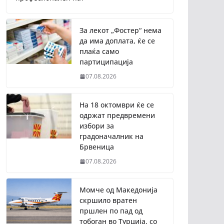
За лекот „Фостер“ нема
да има доплата, ќе се
плаќа само
партиципација
07.08.2026
На 18 октомври ќе се
одржат предвремени
избори за
градоначалник на
Брвеница
07.08.2026
Момче од Македонија
скршило вратен
пршлен по пад од
тобоган во Турција, со