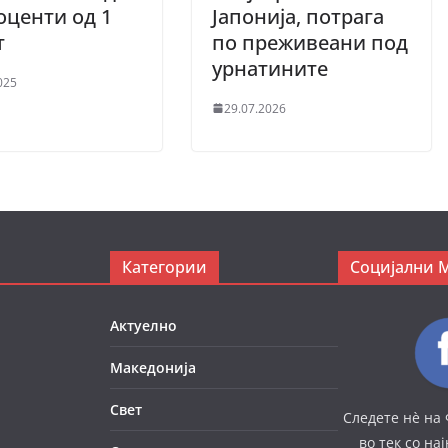
оценти од 1
Јапонија, потрага
т
по преживеани под
урнатините
025
29.07.2026
Категории
Социјални 
Актуелно
Македонија
Свет
Следете нè на 
во тек со на