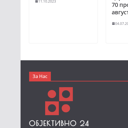
11.10.2023
70 пр
авгус
04.07.2
За Нас