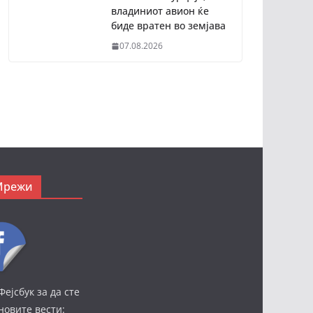
владиниот авион ќе
биде вратен во земјава
07.08.2026
Мрежи
Фејсбук за да сте
јновите вести: