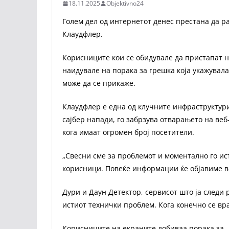
18.11.2025
Objektivno24
Голем дел од интернетот денес престана да 
Клаудфлер.
Корисниците кои се обидувале да пристапат н
наидувале на порака за грешка која укажувал
може да се прикаже.
Клаудфлер е една од клучните инфраструктур
сајбер напади, го забрзува отварањето на ве
кога имаат огромен број посетители.
„Свесни сме за проблемот и моментално го ис
корисници. Повеќе информации ќе објавиме в
Дури и Даун Детектор, сервисот што ја следи
истиот технички проблем. Кога конечно се вра
Корисниците на екраните добиваа порака за 