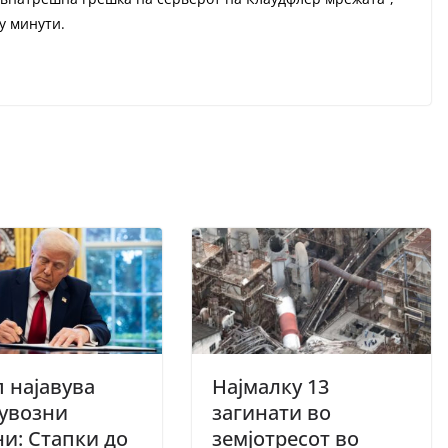
у минути.
 најавува
Најмалку 13
увозни
загинати во
и: Стапки до
земјотресот во