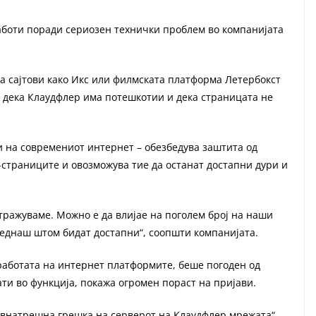
работи поради сериозен технички проблем во компанијата
а сајтови како Икс или филмската платформа Летербокст
а дека Клаудфлер има потешкотии и дека страницата не
и на современиот интернет – обезбедува заштита од
б-страниците и овозможува тие да останат достапни дури и
тражуваме. Можно е да влијае на поголем број на наши
еднаш штом бидат достапни“, соопшти компанијата.
 работата на интернет платформите, беше погоден од
ти во функција, покажа огромен пораст на пријави.
„внатрешна грешка на серверот на Клаудфлер мрежата“,