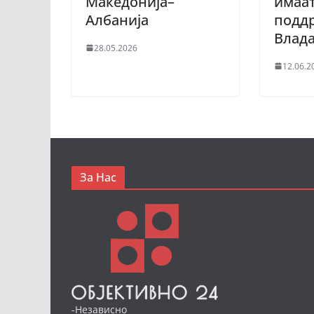
Македонија–
имаа
Албанија
подд
Влад
28.05.2026
12.06.2
За Нас
-Независно