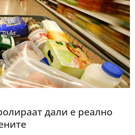
ролираат дали е реално
цените