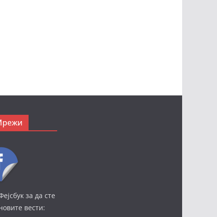
Мрежи
Фејсбук за да сте
јновите вести: