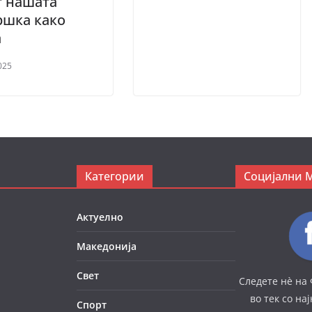
т нашата
ршка како
а
025
Категории
Социјални 
Актуелно
Македонија
Свет
Следете нè на 
во тек со на
Спорт