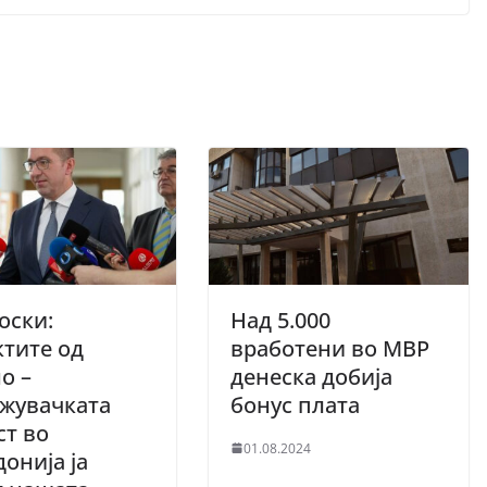
оски:
Над 5.000
тите од
вработени во МВР
о –
денеска добија
жувачката
бонус плата
ст во
01.08.2024
онија ја