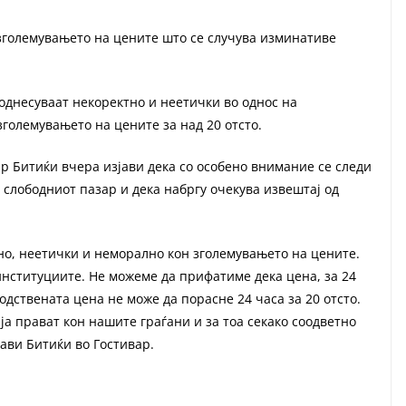
зголемувањето на цените што се случува изминативе
однесуваат некоректно и неетички во однос на
зголемувањето на цените за над 20 отсто.
Битиќи вчера изјави дека со особено внимание се следи
 слободниот пазар и дека набргу очекува извештај од
но, неетички и неморално кон зголемувањето на цените.
 институциите. Не можеме да прифатиме дека цена, за 24
одствената цена не може да порасне 24 часа за 20 отсто.
ја прават кон нашите граѓани и за тоа секако соодветно
ави Битиќи во Гостивар.