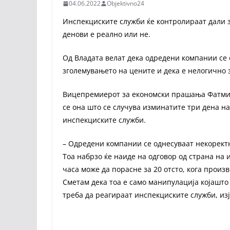
04.06.2022
Objektivno24
Инспекциските служби ќе контролираат дали 
денови е реално или не.
Од Владата велат дека одредени компании се 
зголемувањето на цените и дека е нелогично 
Вицепремиерот за економски прашања Фатмир 
се она што се случува изминатите три дена на
инспекциските служби.
– Одредени компании се однесуваат некорект
Тоа набрзо ќе наиде на одговор од страна на
часа може да порасне за 20 отсто, кога произв
Сметам дека тоа е само манипулација којашто 
треба да реагираат инспекциските служби, изј