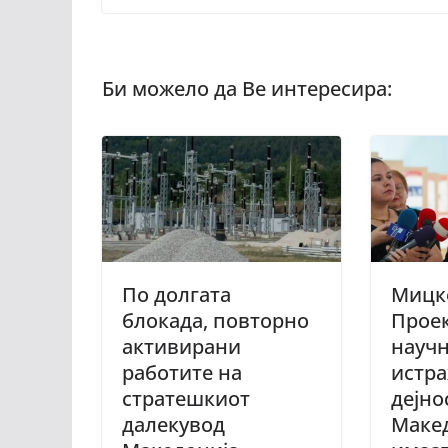
По долгата
Мицк
блокада, повторно
Проек
активирани
научн
работите на
истра
стратешкиот
дејно
далекувод
Макед