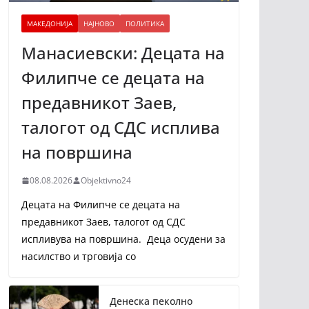
МАКЕДОНИЈА
НАЈНОВО
ПОЛИТИКА
Манасиевски: Децата на
Филипче се децата на
предавникот Заев,
талогот од СДС исплива
на површина
08.08.2026
Objektivno24
Децата на Филипче се децата на
предавникот Заев, талогот од СДС
испливува на површина. Деца осудени за
насилство и трговија со
Денеска пеколно