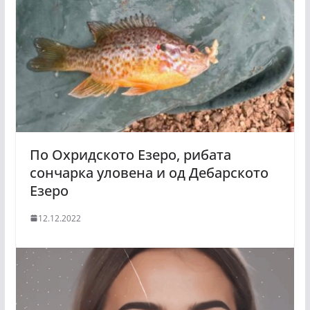
По Охридското Езеро, рибата
сончарка уловена и од Дебарското
Езеро
12.12.2022