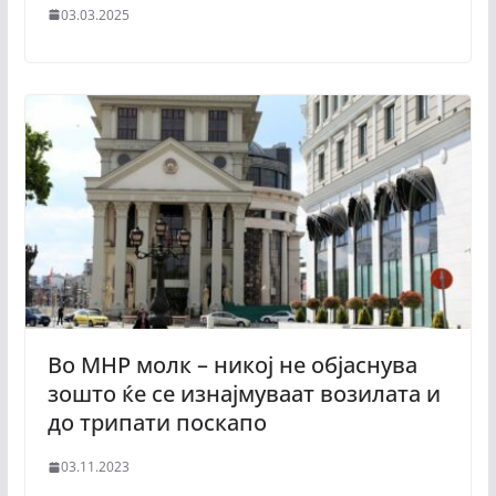
03.03.2025
Во МНР молк – никој не објаснува
зошто ќе се изнајмуваат возилата и
до трипати поскапо
03.11.2023