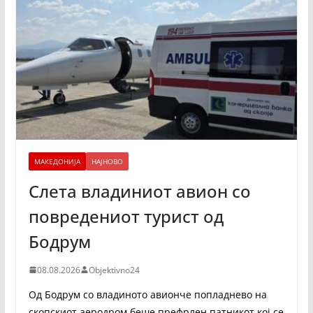
МАКЕДОНИЈА
НАЈНОВО
Слета владиниот авион со
повредениот турист од
Бодрум
08.08.2026
Objektivno24
Од Бодрум со владиното авионче попладнево на
скопскиот аеродром беше префрлен патникот кој се