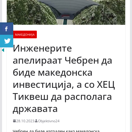
МАКЕДОНИЈА
Инженерите
апелираат Чебрен да
биде македонска
инвестиција, а со ХЕЦ
Тиквеш да располага
државата
28.10.2023
Objektivno24
Чебрен да биде изграден како македонска