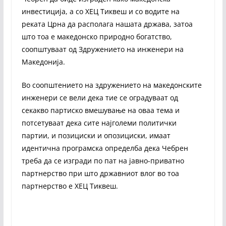
инвестиција, а со ХЕЦ Тиквеш и со водите на
реката Црна да располага нашата држава, затоа
што тоа е македонско природно богатство,
соопштуваат од Здружението на инженери на
Македонија.
Во соопштението на здружението на македонските
инженери се вели дека тие се оградуваат од
секакво партиско вмешување на оваа тема и
потсетуваат дека сите најголеми политички
партии, и позициски и опозициски, имаат
идентична програмска определба дека Чебрен
треба да се изгради по пат на јавно-приватно
партнерство при што државниот влог во тоа
партнерство е ХЕЦ Тиквеш.