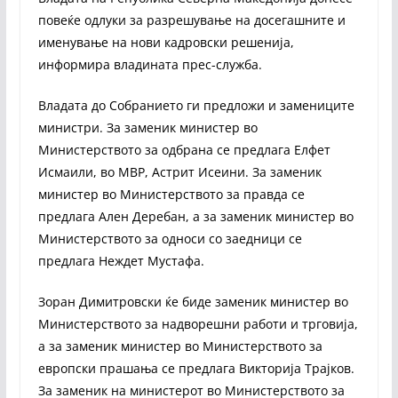
повеќе одлуки за разрешување на досегашните и
именување на нови кадровски решенија,
информира владината прес-служба.
Владата до Собранието ги предложи и замениците
министри. За заменик министер во
Министерството за одбрана се предлага Елфет
Исмаили, во МВР, Астрит Исеини. За заменик
министер во Министерството за правда се
предлага Ален Деребан, а за заменик министер во
Министерството за односи со заедници се
предлага Неждeт Мустафа.
Зоран Димитровски ќе биде заменик министер во
Министерството за надворешни работи и трговија,
а за заменик министер во Министерството за
европски прашања се предлага Викторија Трајков.
За заменик на министерот во Министерството за