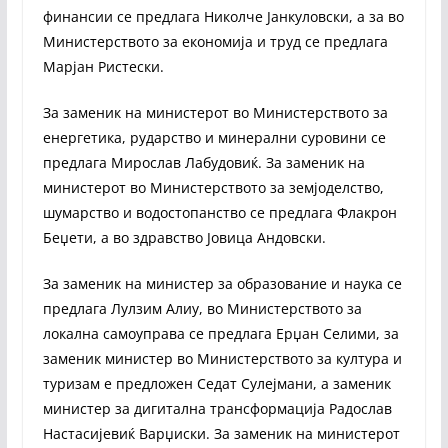
финансии се предлага Николче Јанкуловски, а за во
Министерството за економија и труд се предлага
Марјан Ристески.
За заменик на министерот во Министерството за
енергетика, рударство и минерални суровини се
предлага Мирослав Лабудовиќ. За заменик на
министерот во Министерството за земјоделство,
шумарство и водостопанство се предлага Флакрон
Беџети, а во здравство Јовица Андовски.
За заменик на министер за образование и наука се
предлага Лулзим Алиу, во Министерството за
локална самоуправа се предлага Ерџан Селими, за
заменик министер во Министерството за култура и
туризам е предложен Седат Сулејмани, а заменик
министер за дигитална трансформација Радослав
Настасијевиќ Варџиски. За заменик на министерот