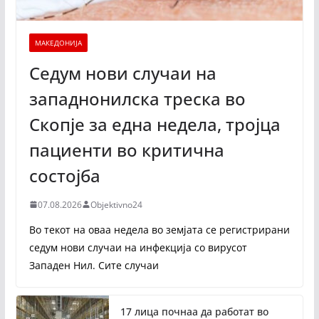
МАКЕДОНИЈА
Седум нови случаи на
западнонилска треска во
Скопје за една недела, тројца
пациенти во критична
состојба
07.08.2026
Objektivno24
Во текот на оваа недела во земјата се регистрирани
седум нови случаи на инфекција со вирусот
Западен Нил. Сите случаи
17 лица почнаа да работат во