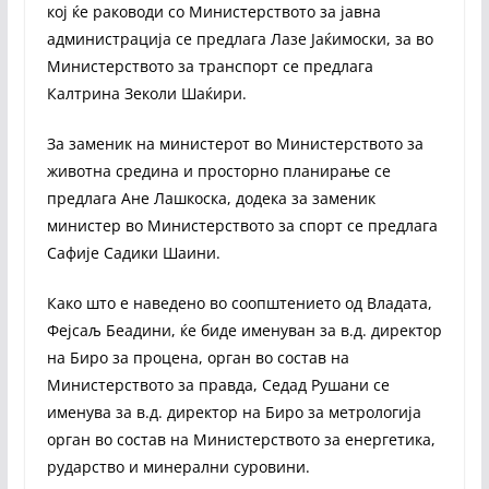
кој ќе раководи со Министерството за јавна
администрација се предлага Лазе Јаќимоски, за во
Министерството за транспорт се предлага
Калтрина Зеколи Шаќири.
За заменик на министерот во Министерството за
животна средина и просторно планирање се
предлага Ане Лашкоска, додека за заменик
министер во Министерството за спорт се предлага
Сафије Садики Шаини.
Како што е наведено во соопштението од Владата,
Фејсаљ Беадини, ќе биде именуван за в.д. директор
на Биро за процена, орган во состав на
Министерството за правда, Седад Рушани се
именува за в.д. директор на Биро за метрологија
орган во состав на Министерството за енергетика,
рударство и минерални суровини.