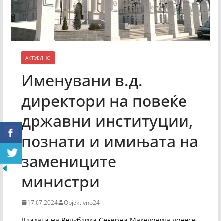
АКТУЕЛНО
Именувани в.д.
директори на повеќе
државни институции,
познати и имињата на
замениците
министри
17.07.2024
Objektivno24
Владата на Република Северна Македонија донесе