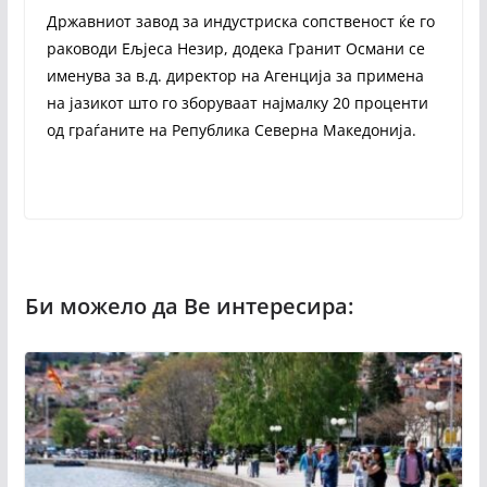
Државниот завод за индустриска сопственост ќе го
раководи Ељјеса Незир, додека Гранит Османи се
именува за в.д. директор на Агенција за примена
на јазикот што го зборуваат најмалку 20 проценти
од граѓаните на Република Северна Македонија.