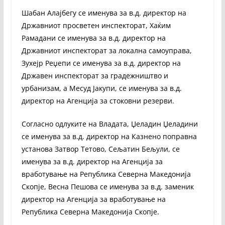
Шабан Алајбегу се именува за в.д. директор на
Државниот просветен инспекторат, Хаќим
Рамадани се именува за в.д. директор на
Државниот инспекторат за локална самоуправа,
Зухејр Реџепи се именува за в.д. директор на
Државен инспекторат за градежништво и
урбанизам, а Месуд Јакупи, се именува за в.д.
директор на Агенција за стоковни резерви.
Согласно одлуките на Владата, Џеладин Џеладини
се именува за в.д. директор на Казнено поправна
установа Затвор Тетово, Сељатин Бељули, се
именува за в.д. директор на Агенција за
вработување на Република Северна Македонија
Скопје, Весна Пешова се именува за в.д. заменик
директор на Агенција за вработување на
Република Северна Македонија Скопје.