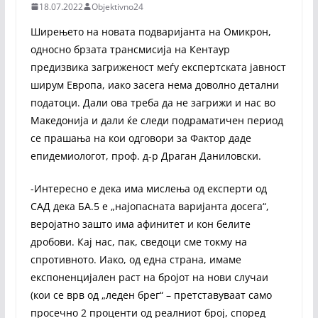
18.07.2022
Objektivno24
Ширењето на новата подваријанта на Омикрон,
односно брзата трансмисија на Кентаур
предизвика загриженост меѓу експертската јавност
ширум Европа, иако засега нема доволно детални
податоци. Дали ова треба да не загрижи и нас во
Македонија и дали ќе следи подраматичен период
се прашања на кои одговори за Фактор даде
епидемиологот, проф. д-р Драган Даниловски.
-Интересно е дека има мислења од експерти од
САД дека БА.5 е „најопасната варијанта досега“,
веројатно зашто има афинитет и кон белите
дробови. Кај нас, пак, сведоци сме токму на
спротивното. Иако, од една страна, имаме
експоненцијален раст на бројот на нови случаи
(кои се врв од „леден брег“ – претставуваат само
просечно 2 проценти од реалниот број, според