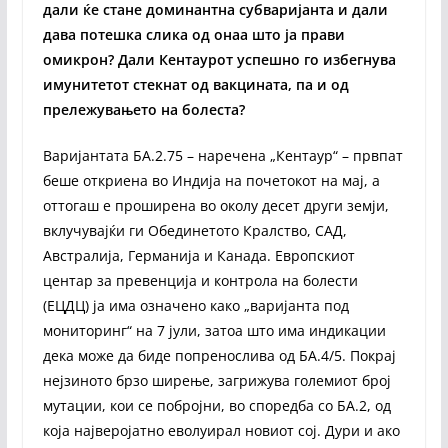
дали ќе стане доминантна
субваријанта и дали
дава потешка слика од онаа што ја прави
омикрон? Дали Кентаурот успешно го избегнува
имунитетот стекнат од вакцината, па и од
прележувањето на болеста?
Варијантата БA.2.75 – наречена „Кентаур“ – првпат
беше откриена во Индија на почетокот на мај, а
оттогаш е проширена во околу десет други земји,
вклучувајќи ги Обединетото Кралство, САД,
Австралија, Германија и Канада. Европскиот
центар за превенција и контрола на болести
(ЕЦДЦ) ја има означено како „варијанта под
мониторинг“ на 7 јули, затоа што има индикации
дека може да биде попренослива од БА.4/5. Покрај
нејзиното брзо ширење, загрижува големиот број
мутации, кои се побројни, во споредба со БA.2, од
која најверојатно еволуирал новиот сој. Дури и ако