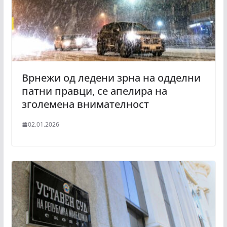
Врнежи од ледени зрна на одделни
патни правци, се апелира на
зголемена внимателност
02.01.2026