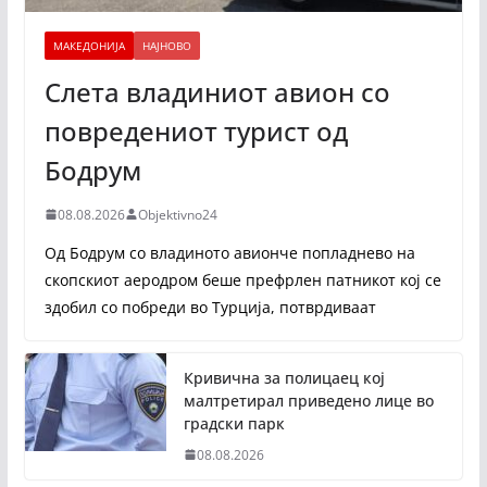
МАКЕДОНИЈА
НАЈНОВО
Слета владиниот авион со
повредениот турист од
Бодрум
08.08.2026
Objektivno24
Од Бодрум со владиното авионче попладнево на
скопскиот аеродром беше префрлен патникот кој се
здобил со побреди во Турција, потврдиваат
Кривична за полицаец кој
малтретирал приведено лице во
градски парк
08.08.2026