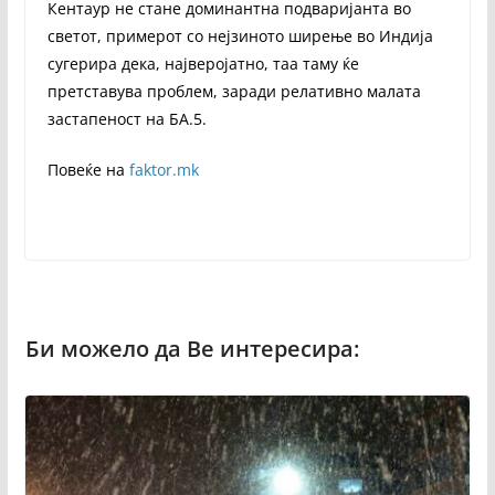
Кентаур не стане доминантна подваријанта во
светот, примерот со нејзиното ширење во Индија
сугерира дека, најверојатно, таа таму ќе
претставува проблем, заради релативно малата
застапеност на БА.5.
Повеќе на
faktor.mk