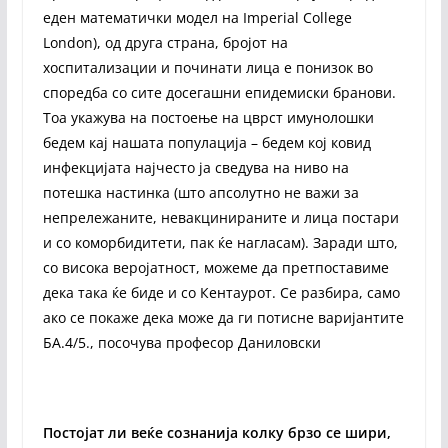
еден математички модел на Imperial College
London), од друга страна, бројот на
хоспитализации и починати лица е понизок во
споредба со сите досегашни епидемиски бранови.
Тоа укажува на постоење на цврст имунолошки
бедем кај нашата популација – бедем кој ковид
инфекцијата најчесто ја сведува на ниво на
потешка настинка (што апсолутно не важи за
непрележаните, невакцинираните и лица постари
и со коморбидитети, пак ќе нагласам). Заради што,
со висока веројатност, можеме да претпоставиме
дека така ќе биде и со Кентаурот. Се разбира, само
ако се покаже дека може да ги потисне варијантите
БА.4/5., посочува професор Даниловски
Постојат ли веќе сознанија колку брзо се шири,