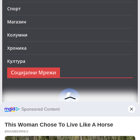
Спорт
Магазин
Колумни
Хроника
Култура
Социјални Мрежи
Следете нè на Фејсбук за да сте во тек со најновите
вести:
Objektivno24.mk