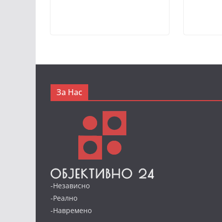
За Нас
-Независно
-Реално
-Навремено