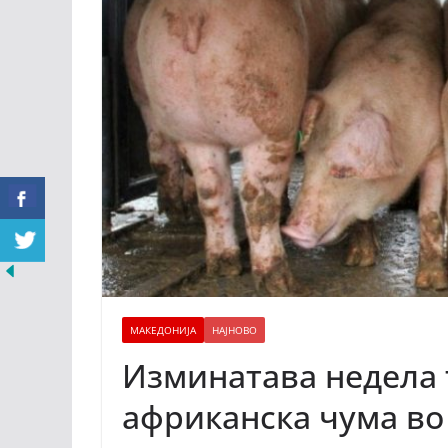
МАКЕДОНИЈА
НАЈНОВО
Изминатава недела 
африканска чума во