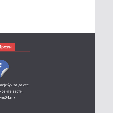
Мрежи
Фејсбук за да сте
јновите вести:
ivno24.mk