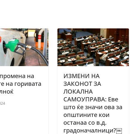
промена на
ИЗМЕНИ НА
е на горивата
ЗАКОНОТ ЗА
олноќ
ЛОКАЛНА
САМОУПРАВА: Еве
024
што ќе значи ова за
општините кои
останаа со в.д.
градоначалници?￼