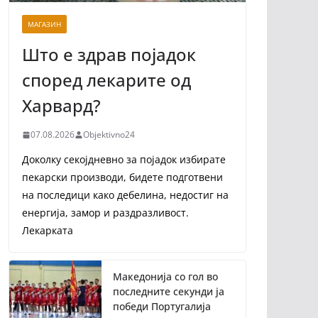
МАГАЗИН
Што е здрав појадок
според лекарите од
Харвард?
07.08.2026
Objektivno24
Доколку секојдневно за појадок избирате
пекарски производи, бидете подготвени
на последици како дебелина, недостиг на
енергија, замор и раздразливост.
Лекарката
Македонија со гол во
последните секунди ја
победи Португалија