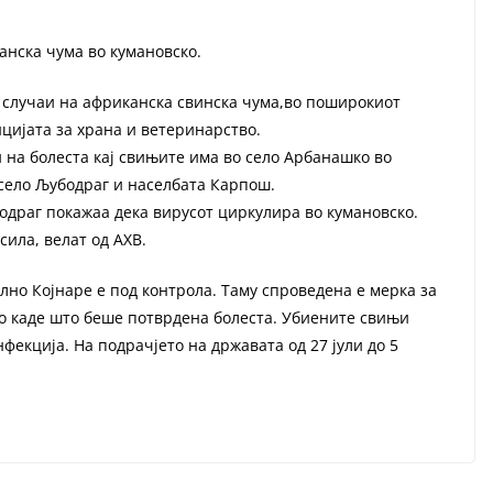
анска чума во кумановско.
 случаи на африканска свинска чума,во поширокиот
цијата за храна и ветеринарство.
 на болеста кај свињите има во село Арбанашко во
село Љубодраг и населбата Карпош.
одраг покажаа дека вирусот циркулира во кумановско.
сила, велат од АХВ.
олно Којнаре е под контрола. Таму спроведена е мерка за
о каде што беше потврдена болеста. Убиените свињи
фекција. На подрачјето на државата од 27 јули до 5