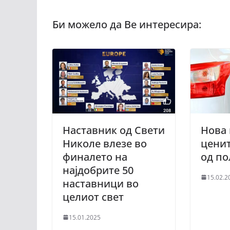
Наставник од Свети
Нова 
Николе влезе во
ценит
финалето на
од п
најдобрите 50
15.02.2
наставници во
целиот свет
15.01.2025