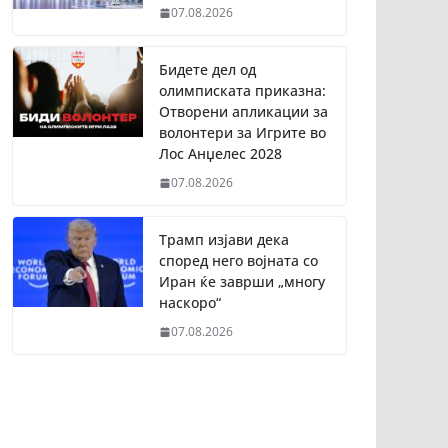
07.08.2026
Бидете дел од
олимписката приказна:
Отворени апликации за
волонтери за Игрите во
Лос Анџелес 2028
07.08.2026
Трамп изјави дека
според него војната со
Иран ќе заврши „многу
наскоро“
07.08.2026