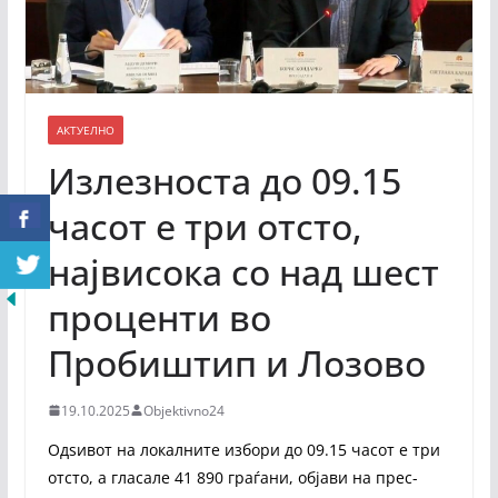
АКТУЕЛНО
Излезноста до 09.15
часот е три отсто,
највисока со над шест
проценти во
Пробиштип и Лозово
19.10.2025
Objektivno24
Одѕивот на локалните избори до 09.15 часот е три
отсто, а гласале 41 890 граѓани, објави на прес-