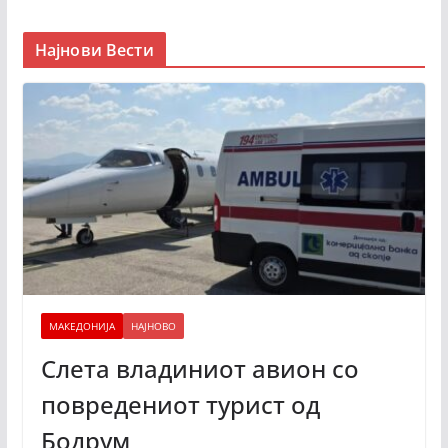
Најнови Вести
МАКЕДОНИЈА
НАЈНОВО
Слета владиниот авион со
повредениот турист од
Бодрум