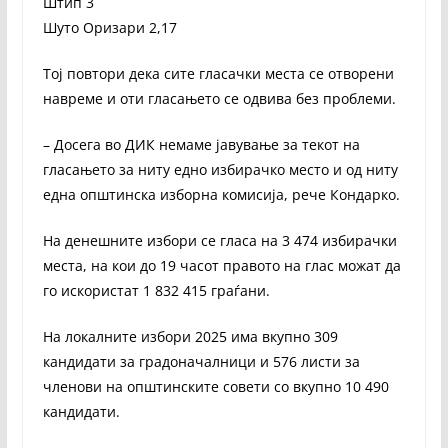
Штип 3
Шуто Оризари 2,17
Тој повтори дека сите гласачки места се отворени
навреме и оти гласањето се одвива без проблеми.
– Досега во ДИК немаме јавување за текот на
гласањето за ниту едно избирачко место и од ниту
една општинска изборна комисија, рече Кондарко.
На денешните избори се гласа на 3 474 избирачки
места, на кои до 19 часот правото на глас можат да
го искористат 1 832 415 граѓани.
На локалните избори 2025 има вкупно 309
кандидати за градоначалници и 576 листи за
членови на општинските совети со вкупно 10 490
кандидати.