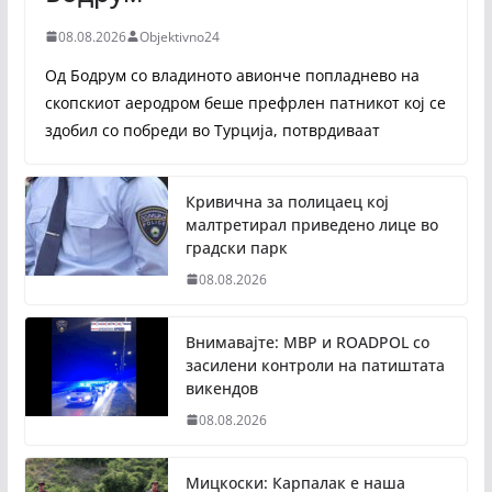
08.08.2026
Objektivno24
Од Бодрум со владиното авионче попладнево на
скопскиот аеродром беше префрлен патникот кој се
здобил со побреди во Турција, потврдиваат
Кривична за полицаец кој
малтретирал приведено лице во
градски парк
08.08.2026
Внимавајте: МВР и ROADPOL со
засилени контроли на патиштата
викендов
08.08.2026
Мицкоски: Карпалак е наша