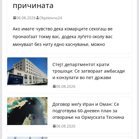
причината
06.08.2026
Objektivno24
Ако имате чувство дека комарците секогаш ве
пронаоѓаат токму вас, додека луѓето околу вас
минуваат без ниту едно каснување, можно
Стејт департментот крати
трошоци: Се затвораат амбасади
и конзулати во пет држави
06.08.2026
Договор меѓу Иран и Оман: Се
подготвува 60-дневен план за
отворање на Ормуската Теснина
06.08.2026