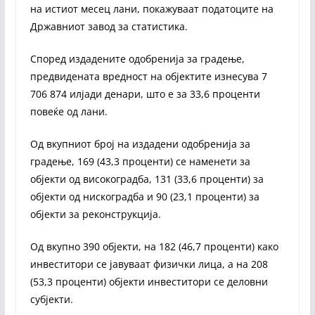
на истиот месец лани, покажуваат податоците на
Државниот завод за статистика.
Според издадените одобренија за градење,
предвидената вредност на објектите изнесува 7
706 874 илјади денари, што е за 33,6 проценти
повеќе од лани.
Од вкупниот број на издадени одобренија за
градење, 169 (43,3 проценти) се наменети за
објекти од високоградба, 131 (33,6 проценти) за
објекти од нискоградба и 90 (23,1 проценти) за
објекти за реконструкција.
Од вкупно 390 објекти, на 182 (46,7 проценти) како
инвеститори се јавуваат физички лица, а на 208
(53,3 проценти) објекти инвеститори се деловни
субјекти.