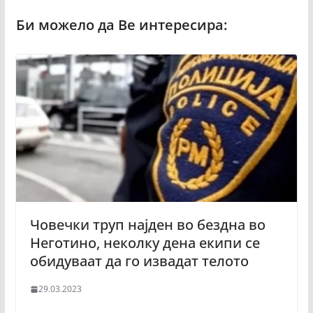
Човечки труп најден во бездна во
Неготино, неколку дена екипи се
обидуваат да го извадат телото
29.03.2023