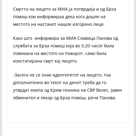
Смртта на лицето за МИА ја потврдија и од Брза
помош кои информираа дека кога дошле на
местото на настанот нашле изгорено лице.
Како што информира за МИА Славица Панова од
службата за Брза помош која во 5:20 часот била
повикана на местото на пожарот, само била
констатирана смрт кај лицето.
-Засега не се знае идентитетот на лицето, тоа
дополнително во текот на денот треба да го
утврдат екипа од Крим техника на СВР Велес, јавен
обвинител и лекар од Брза помош, рече Панова.