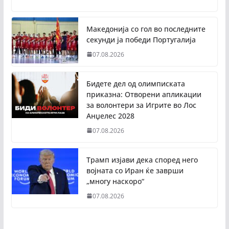
Македонија со гол во последните
секунди ја победи Португалија
07.08.2026
Бидете дел од олимписката
приказна: Отворени апликации
за волонтери за Игрите во Лос
Анџелес 2028
07.08.2026
Трамп изјави дека според него
војната со Иран ќе заврши
„многу наскоро“
07.08.2026