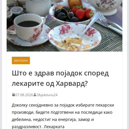
МАГАЗИН
Што е здрав појадок според
лекарите од Харвард?
07.08.2026
Objektivno24
Доколку секојдневно за појадок избирате пекарски
производи, бидете подготвени на последици како
дебелина, недостиг на енергија, замор и
раздразливост. Лекарката