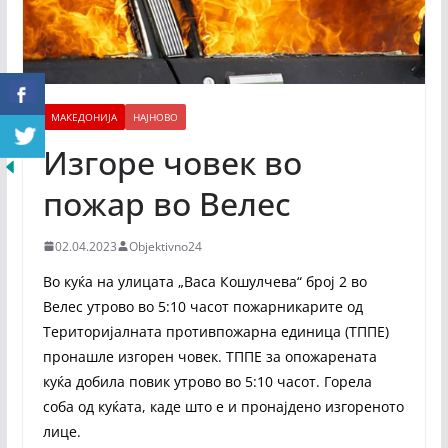
МАКЕДОНИЈА
НАЈНОВО
Изгоре човек во
пожар во Велес
02.04.2023
Objektivno24
Во куќа на улицата „Васа Кошулчева“ брoj 2 во
Велес утрово во 5:10 часот пожарникарите од
Територијалната противпожарна единица (ТППЕ)
пронашле изгорен човек. ТППЕ за опожарената
куќа добила повик утрово во 5:10 часот. Горела
соба од куќата, каде што е и пронајдено изгореното
лице.