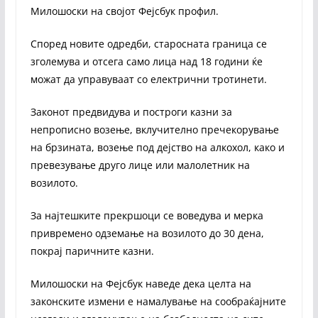
Милошоски на својот Фејсбук профил.
Според новите одредби, старосната граница се
зголемува и отсега само лица над 18 години ќе
можат да управуваат со електрични тротинети.
Законот предвидува и построги казни за
непрописно возење, вклучително пречекорување
на брзината, возење под дејство на алкохол, како и
превезување друго лице или малолетник на
возилото.
За најтешките прекршоци се воведува и мерка
привремено одземање на возилото до 30 дена,
покрај паричните казни.
Милошоски на Фејсбук наведе дека целта на
законските измени е намалување на сообраќајните