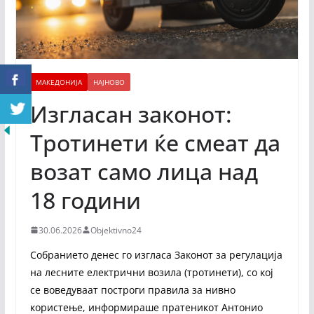
МАКЕДОНИЈА
НАЈНОВО
Изгласан законот:
Тротинети ќе смеат да
возат само лица над
18 години
30.06.2026
Objektivno24
Собранието денес го изгласа Законот за регулација
на лесните електрични возила (тротинети), со кој
се воведуваат построги правила за нивно
користење, информираше пратеникот Антонио