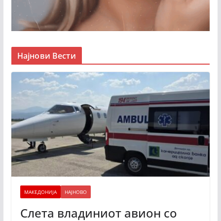
Најнови Вести
МАКЕДОНИЈА
НАЈНОВО
Слета владиниот авион со