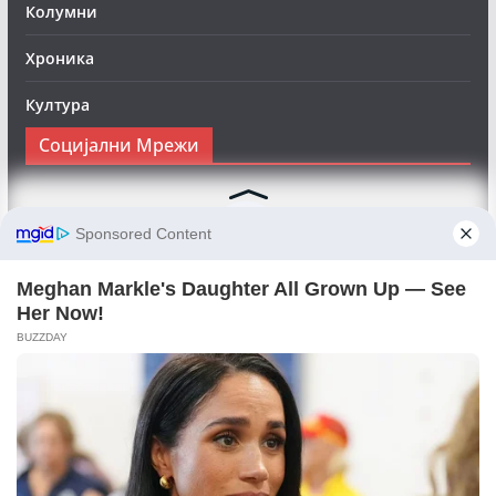
Колумни
Хроника
Култура
Социјални Мрежи
Следете нè на Фејсбук за да сте во тек со најновите
вести:
Objektivno24.mk