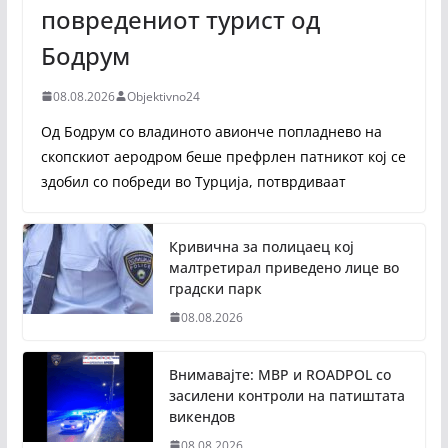
повредениот турист од
Бодрум
08.08.2026
Objektivno24
Од Бодрум со владиното авионче попладнево на
скопскиот аеродром беше префрлен патникот кој се
здобил со побреди во Турција, потврдиваат
Кривична за полицаец кој
малтретирал приведено лице во
градски парк
08.08.2026
Внимавајте: МВР и ROADPOL со
засилени контроли на патиштата
викендов
08.08.2026