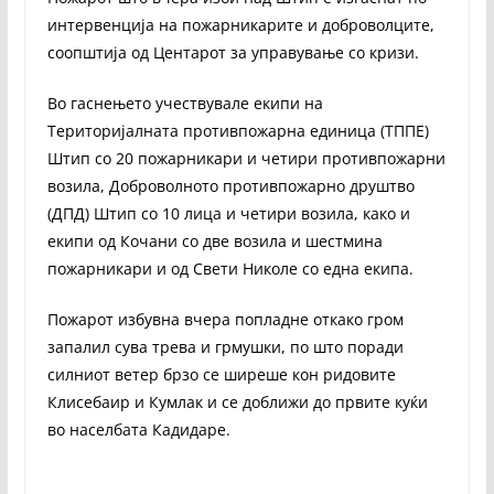
интервенција на пожарникарите и доброволците,
соопштија од Центарот за управување со кризи.
Во гаснењето учествувале екипи на
Територијалната противпожарна единица (ТППЕ)
Штип со 20 пожарникари и четири противпожарни
возила, Доброволното противпожарно друштво
(ДПД) Штип со 10 лица и четири возила, како и
екипи од Кочани со две возила и шестмина
пожарникари и од Свети Николе со една екипа.
Пожарот избувна вчера попладне откако гром
запалил сува трева и грмушки, по што поради
силниот ветер брзо се ширеше кон ридовите
Клисебаир и Кумлак и се доближи до првите куќи
во населбата Кадидаре.