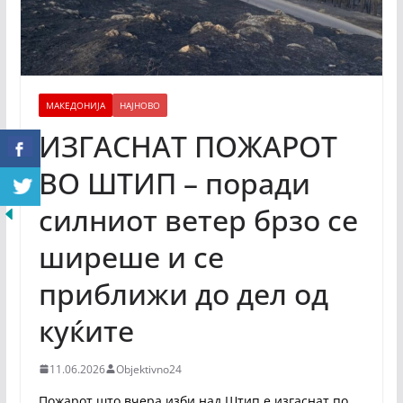
МАКЕДОНИЈА
НАЈНОВО
ИЗГАСНАТ ПОЖАРОТ
ВО ШТИП – поради
силниот ветер брзо се
ширеше и се
приближи до дел од
куќите
11.06.2026
Objektivno24
Пожарот што вчера изби над Штип е изгаснат по