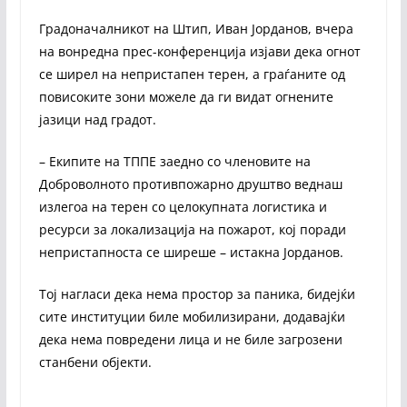
Градоначалникот на Штип, Иван Јорданов, вчера
на вонредна прес-конференција изјави дека огнот
се ширел на непристапен терен, а граѓаните од
повисоките зони можеле да ги видат огнените
јазици над градот.
– Екипите на ТППЕ заедно со членовите на
Доброволното противпожарно друштво веднаш
излегоа на терен со целокупната логистика и
ресурси за локализација на пожарот, кој поради
непристапноста се ширеше – истакна Јорданов.
Тој нагласи дека нема простор за паника, бидејќи
сите институции биле мобилизирани, додавајќи
дека нема повредени лица и не биле загрозени
станбени објекти.