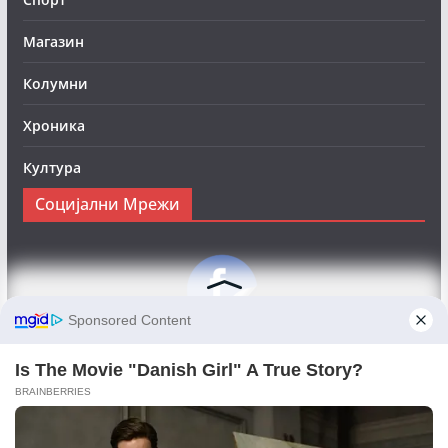
Магазин
Колумни
Хроника
Култура
Социјални Мрежи
Следете нè на Фејсбук за да сте во тек со најновите
вести:
Objektivno24.mk