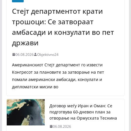
Стејт департментот крати
трошоци: Се затвораат
амбасади и конзулати во пет
држави
06.08.2026
Objektivno24
Американскиот Стејт департмент го извести
Конгресот за плановите за затворање на пет
помали американски амбасади, конзулати и
дипломатски мисии во
Договор меѓу Иран и Оман: Се
подготвува 60-дневен план за
отворање на Ормуската Теснина
06.08.2026