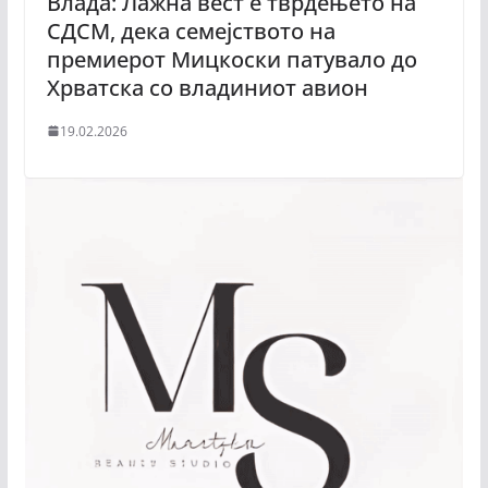
Влада: Лажна вест е тврдењето на
СДСМ, дека семејството на
премиерот Мицкоски патувало до
Хрватска со владиниот авион
19.02.2026