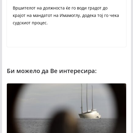
Вршителот на должноста ќе го води градот до
крајот на мандатот на Имамоглу, додека тој го чека
судскиот процес.