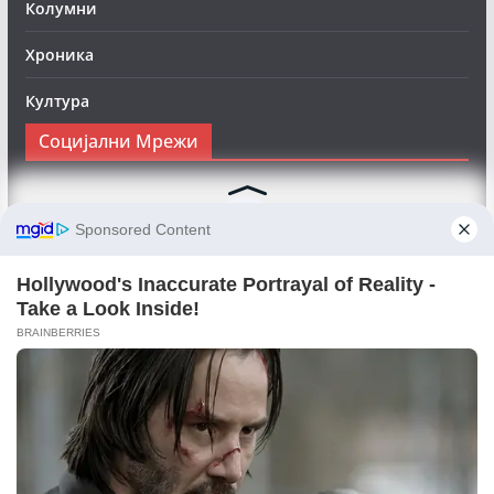
Колумни
Хроника
Култура
Социјални Мрежи
Следете нè на Фејсбук за да сте во тек со најновите
вести:
Objektivno24.mk