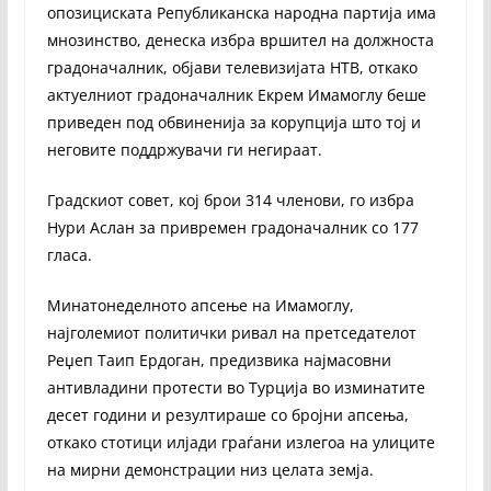
опозициската Републиканска народна партија има
мнозинство, денеска избра вршител на должноста
градоначалник, објави телевизијата НТВ, откако
актуелниот градоначалник Екрем Имамоглу беше
приведен под обвиненија за корупција што тој и
неговите поддржувачи ги негираат.
Градскиот совет, кој брои 314 членови, го избра
Нури Аслан за привремен градоначалник со 177
гласа.
Минатонеделното апсење на Имамоглу,
најголемиот политички ривал на претседателот
Реџеп Таип Ердоган, предизвика најмасовни
антивладини протести во Турција во изминатите
десет години и резултираше со бројни апсења,
откако стотици илјади граѓани излегоа на улиците
на мирни демонстрации низ целата земја.