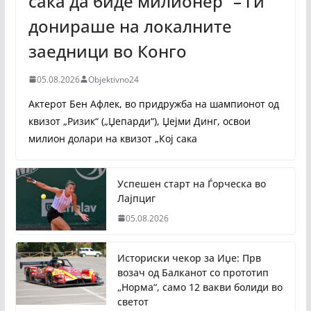
сака да биде милионер“ – ги
донираше на локалните
заедници во Конго
05.08.2026
Objektivno24
Актерот Бен Афлек, во придружба на шампионот од
квизот „Ризик“ („Џепарди“), Џејми Динг, освои
милион долари на квизот „Кој сака
Успешен старт на Ѓорческа во
Лајпциг
05.08.2026
Историски чекор за Иџе: Прв
возач од Балканот со прототип
„Норма“, само 12 вакви болиди во
светот