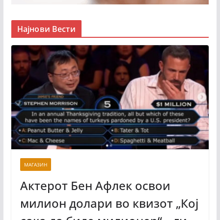
Најнови Вести
МАГАЗИН
Актерот Бен Афлек освои
милион долари во квизот „Кој