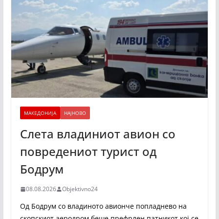
МАКЕДОНИЈА
НАЈНОВО
Слета владиниот авион со
повредениот турист од
Бодрум
08.08.2026
Objektivno24
Од Бодрум со владиното авионче попладнево на
скопскиот аеродром беше префрлен патникот кој се