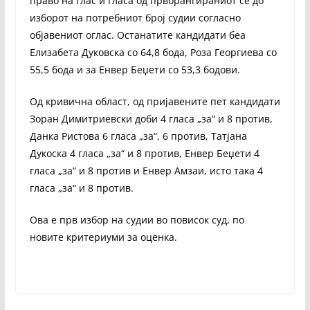
право на глас и гласа од прворангираниот се до
изборот на потребниот број судии согласно
објавениот оглас. Останатите кандидати беа
Елизабета Дуковска со 64,8 бода, Роза Георгиева со
55,5 бода и за Енвер Беџети со 53,3 бодови.
Од кривична област, од пријавените пет кандидати
Зоран Димитриевски доби 4 гласа „за“ и 8 против,
Данка Ристова 6 гласа „за“, 6 против, Татјана
Дукоска 4 гласа „за“ и 8 против, Енвер Беџети 4
гласа „за“ и 8 против и Енвер Амзаи, исто така 4
гласа „за“ и 8 против.
Ова е прв избор на судии во повисок суд, по
новите критериуми за оценка.