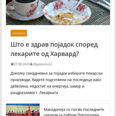
МАГАЗИН
Што е здрав појадок според
лекарите од Харвард?
07.08.2026
Objektivno24
Доколку секојдневно за појадок избирате пекарски
производи, бидете подготвени на последици како
дебелина, недостиг на енергија, замор и
раздразливост. Лекарката
Македонија со гол во последните
секунди ја победи Португалија