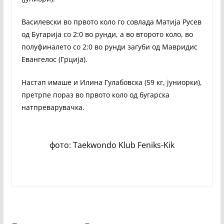
Василевски во првото коло го совлада Матија Русев
од Бугарија со 2:0 во рунди, а во второто коло, во
полуфиналето со 2:0 во рунди загуби од Мавридис
Евангелос (Грција).
Настап имаше и Илина Гулабовска (59 кг, јуниорки),
претрпе пораз во првото коло од бугарска
натпреварувачка.
фото: Taekwondo Klub Feniks-Kik