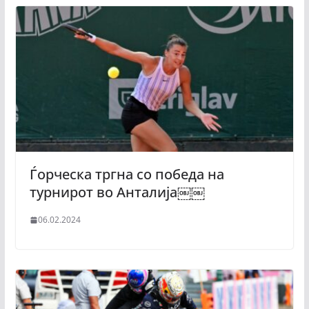
Ѓорческа тргна со победа на
турнирот во Анталија￼￼
06.02.2024