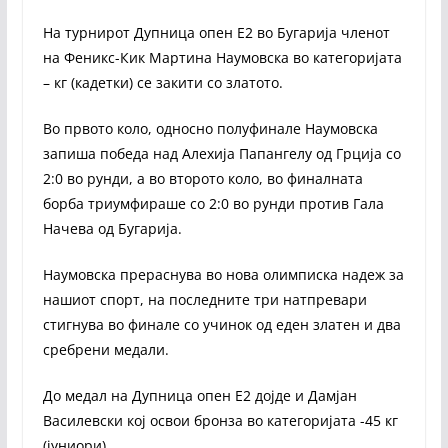
На турнирот Дупница опен Е2 во Бугарија членот
на Феникс-Кик Мартина Наумовска во категоријата
– кг (кадетки) се закити со златото.
Во првото коло, односно полуфинале Наумовска
запиша победа над Алехија Папангелу од Грција со
2:0 во рунди, а во второто коло, во финалната
борба триумфираше со 2:0 во рунди против Гала
Начева од Бугарија.
Наумовска прераснува во нова олимписка надеж за
нашиот спорт, на последните три натпревари
стигнува во финале со учинок од еден златен и два
сребрени медали.
До медал на Дупница опен Е2 дојде и Дамјан
Василевски кој освои бронза во категоријата -45 кг
(јуниори).