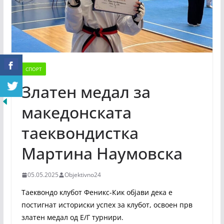
СПОРТ
Златен медал за
македонската
таеквондистка
Мартина Наумовска
05.05.2025
Objektivno24
Таеквондо клубот Феникс-Кик објави дека е
постигнат историски успех за клубот, освоен прв
златен медал од Е/Г турнири.