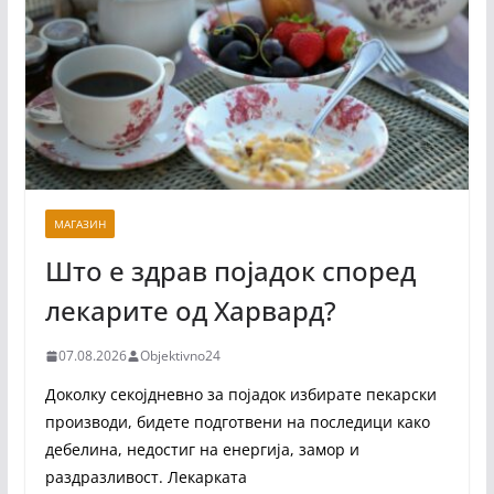
МАГАЗИН
Што е здрав појадок според
лекарите од Харвард?
07.08.2026
Objektivno24
Доколку секојдневно за појадок избирате пекарски
производи, бидете подготвени на последици како
дебелина, недостиг на енергија, замор и
раздразливост. Лекарката