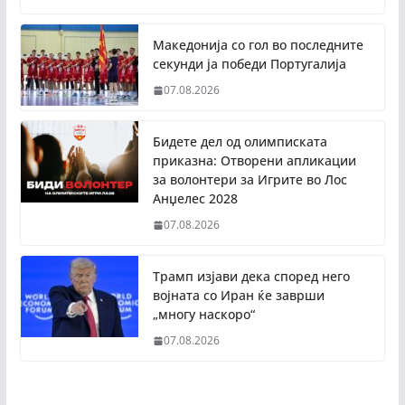
Македонија со гол во последните
секунди ја победи Португалија
07.08.2026
Бидете дел од олимписката
приказна: Отворени апликации
за волонтери за Игрите во Лос
Анџелес 2028
07.08.2026
Трамп изјави дека според него
војната со Иран ќе заврши
„многу наскоро“
07.08.2026