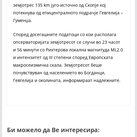
земјотрес 135 km југо-источно од Скопје кој
потекнува од епицентралното подрачје Гевгелија –
Гуменџа.
Според досегашните податоци со кои располага
опсерваторијата земјотресот се случи во 23 часот
и 56 минути со Рихтерова локална магнитуда ML2.0
и интензитет од III степени според Европската
макросеизмичка скала. Земјотресот беше
почувствуван од населението во Богданци,
Гевгелија и околината, информираат надлежните.