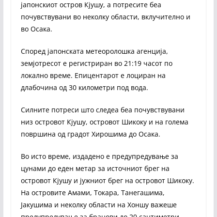
јапонскиот остров Кјушу, а потресите беа
почувствувани во неколку области, вклучително и
во Осака.
Според јапонската метеоролошка агенција,
земјотресот е регистриран во 21:19 часот по
локално време. Епицентарот е лоциран на
длабочина од 30 километри под вода.
Силните потреси што следеа беа почувствувани
низ островот Кјушу, островот Шикоку и на голема
површина од градот Хирошима до Осака.
Во исто време, издадено е предупредување за
цунами до еден метар за источниот брег на
островот Кјушу и јужниот брег на островот Шикоку.
На островите Амами, Токара, Танегашима,
Јакушима и неколку области на Хоншу важеше
предупредување за бранови до 20 сантиметри.