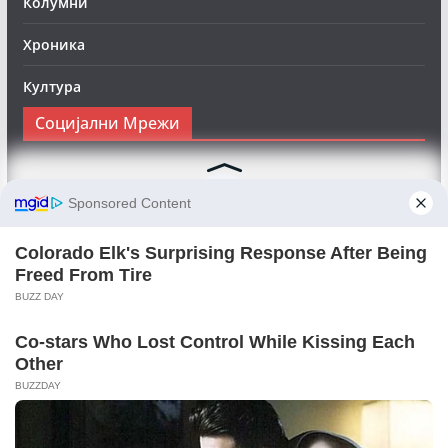
Колумни
Хроника
Култура
Социјални Мрежи
Следете нè на Фејсбук за да сте во тек со најновите
вести:
Objektivno24.mk