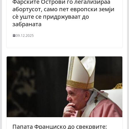
Фарските Острови го легализираа
абортусот, само пет европски земји
сè уште се придржуваат до
забраната
09.12.2025
Папата Франциско до свекрвите: