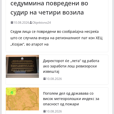
седуммина повредени во
судир на четири возила
10.08.2026
Objektivno24
Седум лица се повредени во сообраќајна несреќа
што се случила вчера на регионалниот пат кон ХЕЦ
„Козјак“, во атарот на
Директорот ќе „лета“ од работа
ако заработи лош ревизорски
извештај
10.08.2026
Поголем дел од државава со
висок метеоролошки индекс за
опасност од пожари
10.08.2026