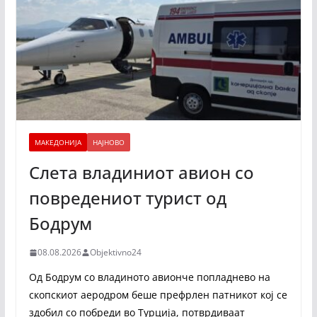
МАКЕДОНИЈА
НАЈНОВО
Слета владиниот авион со
повредениот турист од
Бодрум
08.08.2026
Objektivno24
Од Бодрум со владиното авионче попладнево на
скопскиот аеродром беше префрлен патникот кој се
здобил со побреди во Турција, потврдиваат