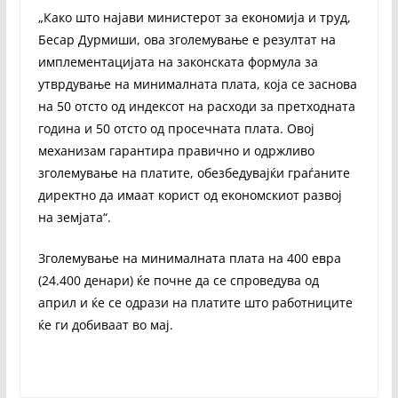
„Како што најави министерот за економија и труд,
Бесар Дурмиши, ова зголемување е резултат на
имплементацијата на законската формула за
утврдување на минималната плата, која се заснова
на 50 отсто од индексот на расходи за претходната
година и 50 отсто од просечната плата. Овој
механизам гарантира правично и одржливо
зголемување на платите, обезбедувајќи граѓаните
директно да имаат корист од економскиот развој
на земјата“.
Зголемување на минималната плата на 400 евра
(24.400 денари) ќе почне да се спроведува од
април и ќе се одрази на платите што работниците
ќе ги добиваат во мај.