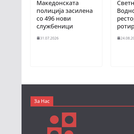
Македонската
Светн
полиција засилена
Водно
со 496 нови
ресто
службеници
ротир
31.07.2026
24.08.2
За Нас