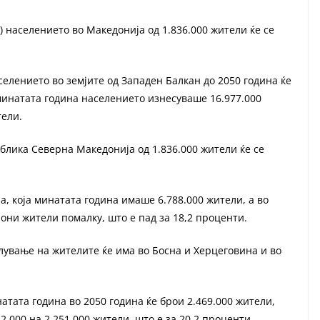
населението во Македонија од 1.836.000 жители ќе се
елението во земјите од Западен Балкан до 2050 година ќе
минатата година населението изнесуваше 16.977.000
тели.
лика Северна Македонија од 1.836.000 жители ќе се
а, која минатата година имаше 6.788.000 жители, а во
иони жители помалку, што е пад за 18,2 проценти.
ување на жителите ќе има во Босна и Херцеговина и во
атата година во 2050 година ќе брои 2.469.000 жители,
22.000 на 2.251.000 жители, што е за 20,2 проценти