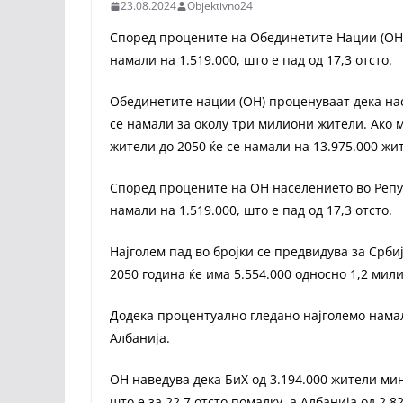
23.08.2024
Objektivno24
Според процените на Обединетите Нации (ОН) 
намали на 1.519.000, што е пад од 17,3 отсто.
Обединетите нации (ОН) проценуваат дека нас
се намали за околу три милиони жители. Ако 
жители до 2050 ќе се намали на 13.975.000 жи
Според процените на ОН населението во Репуб
намали на 1.519.000, што е пад од 17,3 отсто.
Најголем пад во бројки се предвидува за Србиј
2050 година ќе има 5.554.000 односно 1,2 мил
Додека процентуално гледано најголемо намал
Албанија.
ОН наведува дека БиХ од 3.194.000 жители мин
што е за 22,7 отсто помалку, а Албанија од 2.8