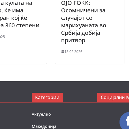
а кулата на
ОЈО ГОКК:
, ќе има
Осомничени за
ран кој ќе
случајот со
а 360 степени
марихуаната во
Србија добија
025
притвор
18.02.2026
Категории
Социјални 
Актуелно
Македонија