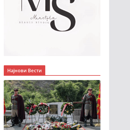
Најнови Вести