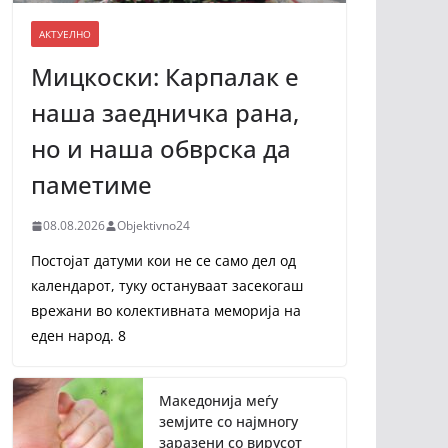
АКТУЕЛНО
Мицкоски: Карпалак е
наша заедничка рана,
но и наша обврска да
паметиме
08.08.2026
Objektivno24
Постојат датуми кои не се само дел од
календарот, туку остануваат засекогаш
врежани во колективната меморија на
еден народ. 8
Македонија меѓу
земјите со најмногу
заразени со вирусот