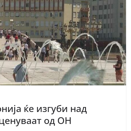
нија ќе изгуби над
оценуваат од ОН