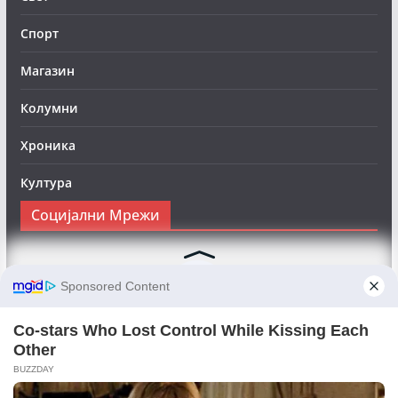
Спорт
Магазин
Колумни
Хроника
Култура
Социјални Мрежи
Следете нè на Фејсбук за да сте во тек со најновите
вести:
Objektivno24.mk