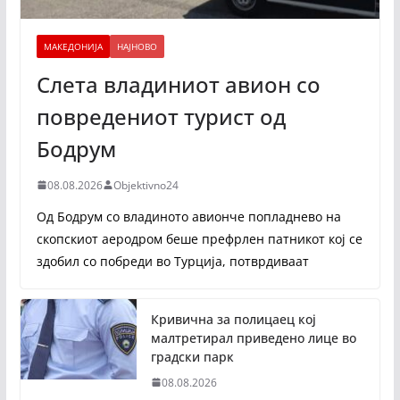
МАКЕДОНИЈА
НАЈНОВО
Слета владиниот авион со
повредениот турист од
Бодрум
08.08.2026
Objektivno24
Од Бодрум со владиното авионче попладнево на
скопскиот аеродром беше префрлен патникот кој се
здобил со побреди во Турција, потврдиваат
Кривична за полицаец кој
малтретирал приведено лице во
градски парк
08.08.2026