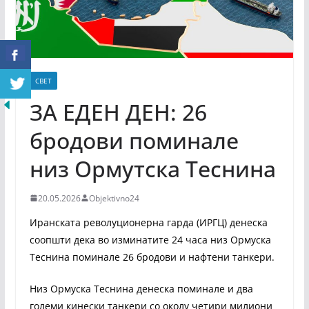
СВЕТ
ЗА ЕДЕН ДЕН: 26
бродови поминале
низ Ормутска Теснина
20.05.2026
Objektivno24
Иранската револуционерна гарда (ИРГЦ) денеска
соопшти дека во изминатите 24 часа низ Ормуска
Теснина поминале 26 бродови и нафтени танкери.
Низ Ормуска Теснина денеска поминале и два
големи кинески танкери со околу четири милиони