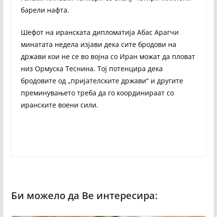
барели нафта.
Шефот на иранската дипломатија Абас Арагчи
минатата недела изјави дека сите бродови на
држави кои не се во војна со Иран можат да пловат
низ Ормуска Теснина. Тој потенцира дека
бродовите од „пријателските држави“ и другите
преминувањето треба да го координираат со
иранските воени сили.