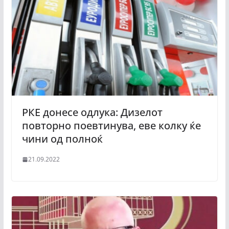
РКЕ донесе одлука: Дизелот
повторно поевтинува, еве колку ќе
чини од полноќ
21.09.2022