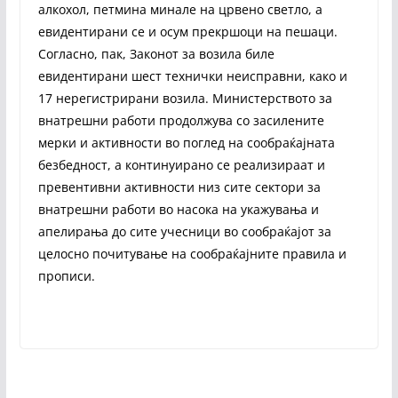
алкохол, петмина минале на црвено светло, а
евидентирани се и осум прекршоци на пешаци.
Согласно, пак, Законот за возила биле
евидентирани шест технички неисправни, како и
17 нерегистрирани возила. Министерството за
внатрешни работи продолжува со засилените
мерки и активности во поглед на сообраќајната
безбедност, а континуирано се реализираат и
превентивни активности низ сите сектори за
внатрешни работи во насока на укажувања и
апелирања до сите учесници во сообраќајот за
целосно почитување на сообраќајните правила и
прописи.