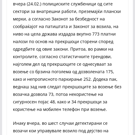
вчера (24.02.) полициските службеници од сите
сектори за внатрешни работи, преземаjќи плански
мерки, а согласно Законот за безбедност на
сообраќајот на патиштата и Законот за возила, на
ниво на цела држава издадоа вкупно 773 платни
налози по основ на прекршоци сторени според
одредбите од овие закони. Притоа, во рамки на
контролите, согласно статистичките трендови,
најголем дел од прекршоците се однесуваат за
возење со брзина поголема од дозволената 175,
како и непрописното паркирање 252. Додека пак,
веднаш зад нив следат прекршоците за возење без
возачка дозвола 73, потоа некористење на
сигурносен појас 48, како и 34 прекршоци за
користење на мобилен телефон при возење.
Инаку вчера, во шест случаи детектирани се
возачи кои управувале возило под дејство на