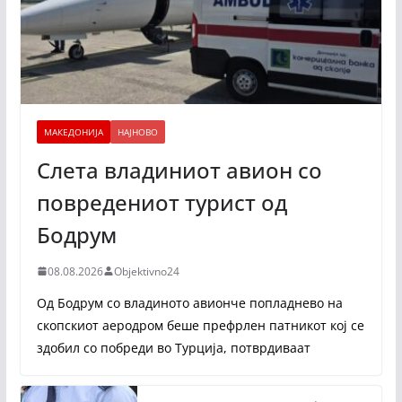
МАКЕДОНИЈА
НАЈНОВО
Слета владиниот авион со
повредениот турист од
Бодрум
08.08.2026
Objektivno24
Од Бодрум со владиното авионче попладнево на
скопскиот аеродром беше префрлен патникот кој се
здобил со побреди во Турција, потврдиваат