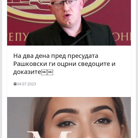
На два дена пред пресудата
Рашковски ги оцрни сведоците и
доказите￼￼
04.07.2023