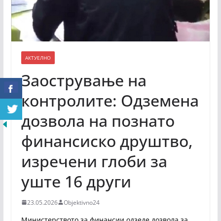
АКТУЕЛНО
Заострување на
контролите: Одземена
дозвола на познато
финансиско друштво,
изречени глоби за
уште 16 други
23.05.2026
Objektivno24
Министерството за финансии одзеде дозвола за