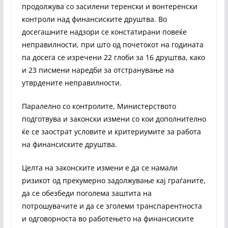
продолжува со засилени теренски и вонтеренски
контроли над финансиските друштва. Во
досегашните надзори се констатирани повеќе
неправилности, при што од почетокот на годината
па досега се изречени 22 глоби за 16 друштва, како
и 23 писмени наредби за отстранување на
утврдените неправилности.
Паралелно со контролите, Министерството
подготвува и законски измени со кои дополнително
ќе се заострат условите и критериумите за работа
на финансиските друштва.
Целта на законските измени е да се намали
ризикот од прекумерно задолжување кај граѓаните,
да се обезбеди поголема заштита на
потрошувачите и да се зголеми транспарентноста
и одговорноста во работењето на финансиските