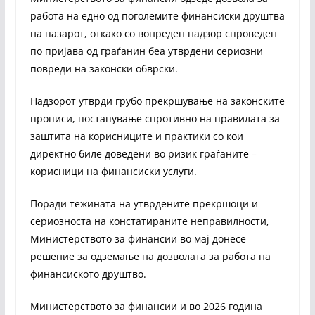
работа на едно од поголемите финансиски друштва
на пазарот, откако со вонреден надзор спроведен
по пријава од граѓанин беа утврдени сериозни
повреди на законски обврски.
Надзорот утврди грубо прекршување на законските
прописи, постапување спротивно на правилата за
заштита на корисниците и практики со кои
директно биле доведени во ризик граѓаните –
корисници на финансиски услуги.
Поради тежината на утврдените прекршоци и
сериозноста на констатираните неправилности,
Министерството за финансии во мај донесе
решение за одземање на дозволата за работа на
финансиското друштво.
Министерството за финансии и во 2026 година