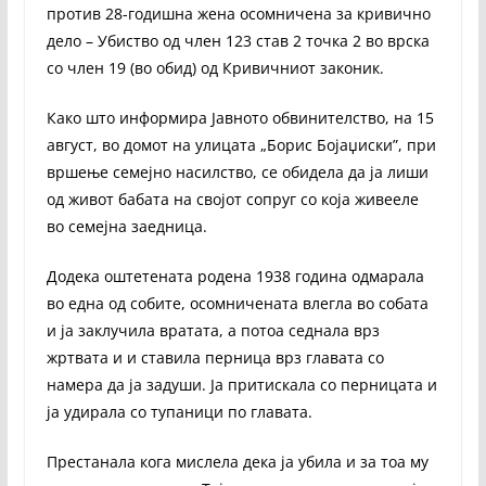
против 28-годишна жена осомничена за кривично
дело – Убиство од член 123 став 2 точка 2 во врска
со член 19 (во обид) од Кривичниот законик.
Како што информира Јавното обвинителство, на 15
август, во домот на улицата „Борис Бојаџиски”, при
вршење семејно насилство, се обидела да ја лиши
од живот бабата на својот сопруг со која живееле
во семејна заедница.
Додека оштетената родена 1938 година одмарала
во една од собите, осомничената влегла во собата
и ја заклучила вратата, а потоа седнала врз
жртвата и и ставила перница врз главата со
намера да ја задуши. Ја притискала со перницата и
ја удирала со тупаници по главата.
Престанала кога мислела дека ја убила и за тоа му