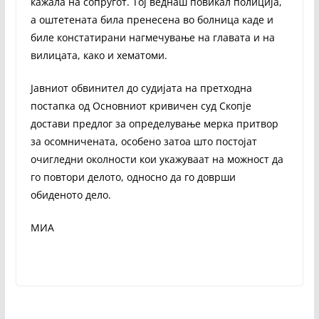
кажала на сопругот. Тој веднаш повикал полиција,
а оштетената била пренесена во болница каде и
биле констатирани нагмечување на главата и на
вилицата, како и хематоми.
Јавниот обвинител до судијата на претходна
постапка од Основниот кривичен суд Скопје
достави предлог за определување мерка притвор
за осомничената, особено затоа што постојат
очигледни околности кои укажуваат на можност да
го повтори делото, односно да го доврши
обиденото дело.
МИА