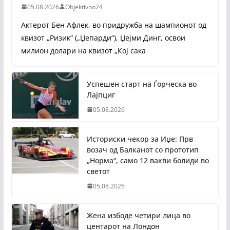
05.08.2026
Objektivno24
Актерот Бен Афлек, во придружба на шампионот од
квизот „Ризик“ („Џепарди“), Џејми Динг, освои
милион долари на квизот „Кој сака
Успешен старт на Ѓорческа во
Лајпциг
05.08.2026
Историски чекор за Иџе: Прв
возач од Балканот со прототип
„Норма“, само 12 вакви болиди во
светот
05.08.2026
Жена избоде четири лица во
центарот на Лондон