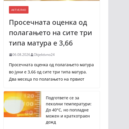
АКТУЕЛНО
Просечната оценка од
полагањето на сите три
типа матура е 3,66
06.08.2026
Objektivno24
Просечната оценка од полагањето матура
во јуни е 3,66 од сите три типа матура.
Два месеца по полагањето на првиот
Подгответе се за
пеколни температури:
До 40°C, но попладне
можен и краткотраен
дожд