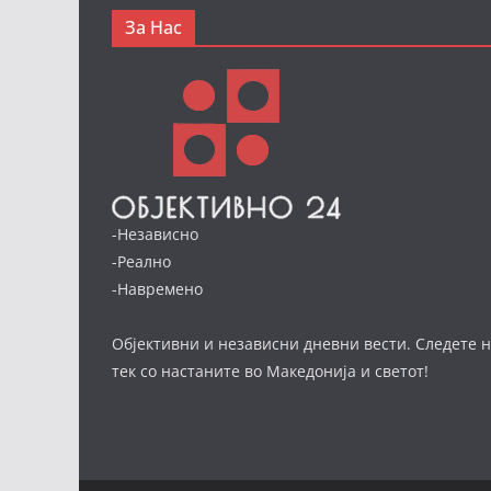
За Нас
-Независно
-Реално
-Навремено
Објективни и независни дневни вести. Следете н
тек со настаните во Македонија и светот!