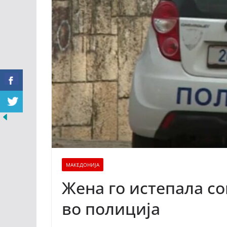
МАКЕДОНИЈА
Жена го истепала со
во полиција