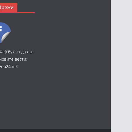
Мрежи
Фејсбук за да сте
јновите вести:
ivno24.mk