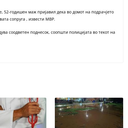
е, 52-годишен маж пријавил дека во домот на подрачјето
вата сопруга , извести МВР.
дува соодветен поднесок, соопшти полицијата во текот на