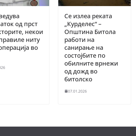
ведува
Се излеа реката
аток од прст
„Курделес“ –
кторите, некои
Општина Битола
правиле ниту
работи на
операција во
санирање на
состојбите по
обилните врнежи
026
од дожд во
битолско
07.01.2026