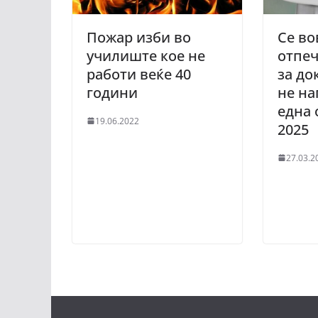
Пожар изби во
Се во
училиште кое не
отпеч
работи веќе 40
за до
години
не на
една 
19.06.2022
2025
27.03.2