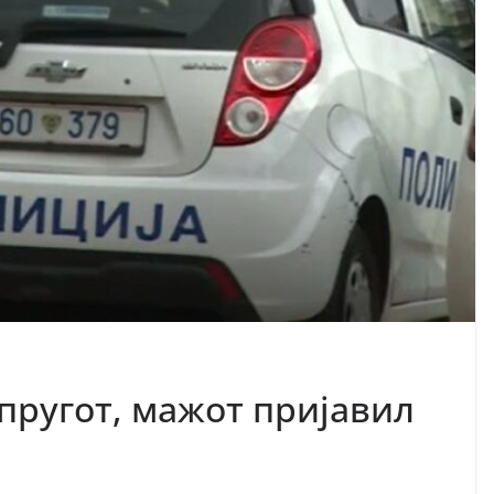
пругот, мажот пријавил