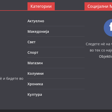
Категории
Социјални 
Актуелно
Македонија
Свет
Следете нè на 
во тек со на
Спорт
Objekt
Магазин
Колумни
è и бидете во
Хроника
Култура