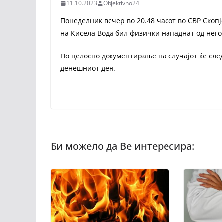
11.10.2023
Objektivno24
Понеделник вечер во 20.48 часот во СВР Скопј
на Кисела Вода бил физички нападнат од него
По целосно документирање на случајот ќе сле
денешниот ден.