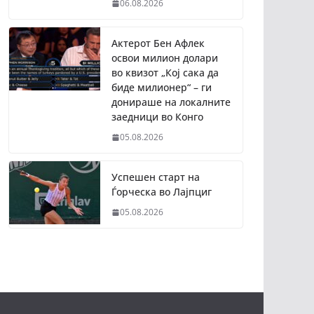
06.08.2026
Актерот Бен Афлек
освои милион долари
во квизот „Кој сака да
биде милионер“ – ги
донираше на локалните
заедници во Конго
05.08.2026
Успешен старт на
Ѓорческа во Лајпциг
05.08.2026