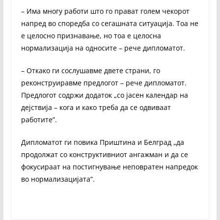
– Има многу работи што го прават голем чекорот
напред во споредба со сегашната ситуација. Тоа не
е целосно признавање, но тоа е целосна
нормализација на односите – рече дипломатот.
– Откако ги сослушавме двете страни, го
реконструиравме предлогот – рече дипломатот.
Предлогот содржи додаток „со јасен календар на
дејствија – кога и како треба да се одвиваат
работите”.
Дипломатот ги повика Приштина и Белград „да
продолжат со конструктивниот ангажман и да се
фокусираат на постигнување неповратен напредок
во нормализацијата”.