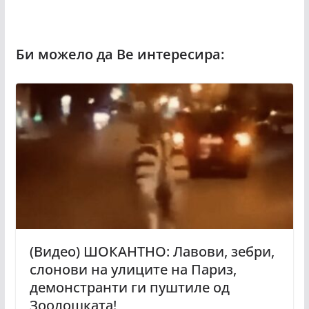
(Видео) ШОКАНТНО: Лавови, зебри,
слонови на улиците на Париз,
демонстранти ги пуштиле од
Зоолошката!