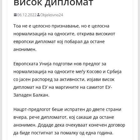
висок дипломат
06.12.2022
Objektivno24
Тоа не е целосно признавање, но е целосна
нормализација на односите, открива високиот
европски дипломат кој побарал да остане
анонимен.
Европската Унија подготви нов предлог за
нормализација на односите меѓу Косово и Србија
со јасен распоред за активности, изјави висок
дипломат на ЕУ на маргините на самитот ЕУ-
Западен Балкан.
Нацрт-предлогот беше испратен до двете страни
вчера, рече дипломатот, кој сакаше да остане
анонимен. Додаде дека очекуваат конечен договор
да биде постигнат за помалку од една година.