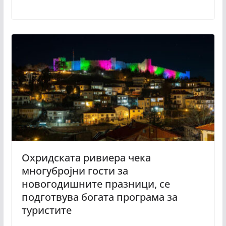
Охридската ривиера чека
многубројни гости за
новогодишните празници, се
подготвува богата програма за
туристите