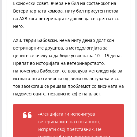
Економски совет, вчера не бил на состанокот на
Ветеринарната комора, ниту бил присутен потоа
во АХВ кога ветеринарите дошле да се сретнат со
него.
АХВ, тврди Бабовски, нема ниту денар долг кон
ветринарните друштва, а методологијата за
цените се очекува да биде усвоена за 10 – 15 дена.
Првпат во историјата на ветеринарството,
напоменува Бабовски, се воведува метолодогија за
исплата по активности од јавни овластувања и со
тоа засекогаш се решава проблемот со висината на
надоместоците, независно кој е на власт.
-Агенцијата ги испочитува
ветеринарите на состанокот,
испрати свој претставник. Не
можев да бидам присутен поради