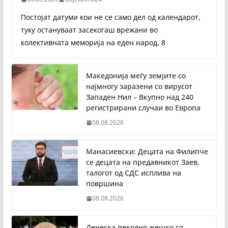
Постојат датуми кои не се само дел од календарот,
туку остануваат засекогаш врежани во
колективната меморија на еден народ. 8
Македонија меѓу земјите со
најмногу заразени со вирусот
Западен Нил – Вкупно над 240
регистрирани случаи во Европа
08.08.2026
Манасиевски: Децата на Филипче
се децата на предавникот Заев,
талогот од СДС исплива на
површина
08.08.2026
Денеска пеколно жешко со