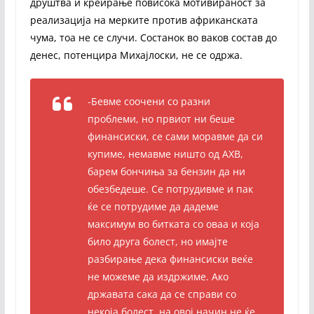
друштва и креирање повисока мотивираност за
реализација на мерките против африканската
чума, тоа не се случи. Состанок во ваков состав до
денес, потенцира Михајлоски, не се одржа.
-Бевме соочени со разни
проблеми, но првиот ни беше
финансиски, се сами моравме да си
купиме, немавме ништо од АХВ,
барем бончиња за бензин да ни
обезбедеше. Се потрудивме и пак
ќе се потрудиме да дадеме
максимум во битката со оваа и која
било друга болест, но имајте
разбирање дека финансиски веќе
не можеме да издржиме. Ако
државата сака да се справи со
некоја болест, на овој начин не ќе