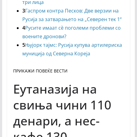
три лица
3
Гаспром контра Песков: Две верзии на
Русија за затварањето на „Северен тек 1“
4
Русите имаат сѐ поголеми проблеми со
воените дронови?
5
Њујорк тајмс: Русија купува артилериска
муниција од Северна Кореја
ПРИКАЖИ ПОВЕЌЕ ВЕСТИ
Еутаназија на
свиња чини 110
денари, а нес-
кафе 130,