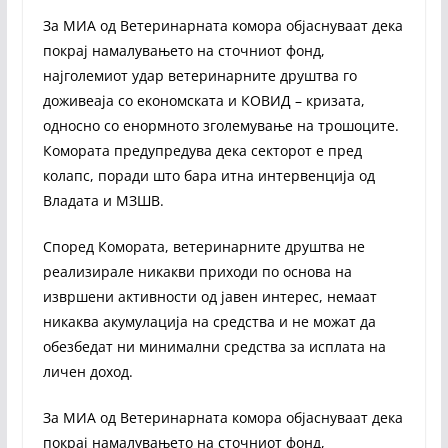
За МИА од Ветеринарната комора објаснуваат дека
покрај намалувањето на сточниот фонд,
најголемиот удар ветеринарните друштва го
доживеаја со економската и КОВИД – кризата,
односно со енормното зголемување на трошоците.
Комората предупредува дека секторот е пред
колапс, поради што бара итна интервенција од
Владата и МЗШВ.
Според Комората, ветеринарните друштва не
реализирале никакви приходи по основа на
извршени активности од јавен интерес, немаат
никаква акумулација на средства и не можат да
обезбедат ни минимални средства за исплата на
личен доход.
За МИА од Ветеринарната комора објаснуваат дека
покрај намалувањето на сточниот фонд,