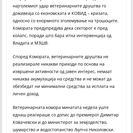
најголемиот удар ветеринарните друштва го
доживеаја со економската и КОВИД – кризата,
односно со енормното зголемување на трошоците.
Комората предупредува дека секторот е пред
колапс, поради што бара итна интервенција од
Владата и МЗШВ.
Според Комората, ветеринарните друштва не
реализирале никакви приходи по основа на
извршени активности од јавен интерес, немаат
никаква акумулација на средства и не можат да
обезбедат ни минимални средства за исплата на
личен доход.
Ветеринарната комора минатата недела уште
еднаш реагираше со допис до премиерот Димитар
Ковачевски и до министерот за земјоделство,
шумарство и водостопанство Љупчо Николовски.