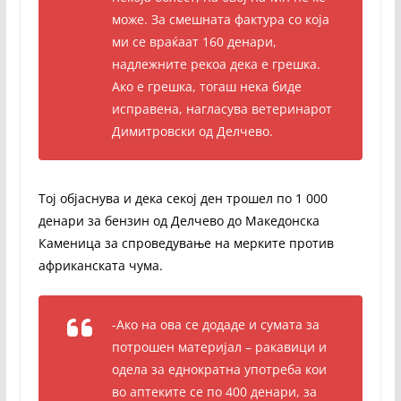
може. За смешната фактура со која
ми се враќаат 160 денари,
надлежните рекоа дека е грешка.
Ако е грешка, тогаш нека биде
исправена, нагласува ветеринарот
Димитровски од Делчево.
Тој објаснува и дека секој ден трошел по 1 000
денари за бензин од Делчево до Македонска
Каменица за спроведување на мерките против
африканската чума.
-Ако на ова се додаде и сумата за
потрошен материјал – ракавици и
одела за еднократна употреба кои
во аптеките се по 400 денари, за