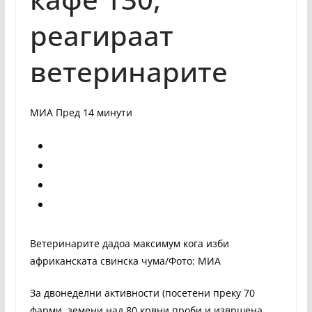
реагираат
ветеринарите
МИА Пред 14 минути
Ветеринарите дадоа максимум кога изби
африканската свинска чума/Фото: МИА
За двонеделни активности (посетени преку 70
фарми, земени над 80 крвни проби и извршена