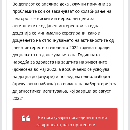
Во дописот се апелира дека „клучни причини за
проблемите кои се закануваат со колабирање на
секторот се ниските и нереални цени за
активностите од јавен интерес кои за една
деценија се минимално корегирани, како и
доцнењето на отпочнувањето на активностите од
јавен интерес во тековната 2022 година поради
доцнењето на донесувањето на Годишната
наредба за здравств на заштита на животните
(донесена во мај 2022, а вообичаено се усвојува
најдоцна до јануари) и последователно, изборот
(преку јавна набавка) на овластена лабораторија за
дијагностички испитувања, кој заврши во август
2022″.
-Не посакувајќи последици штетни
за државата, како протести и