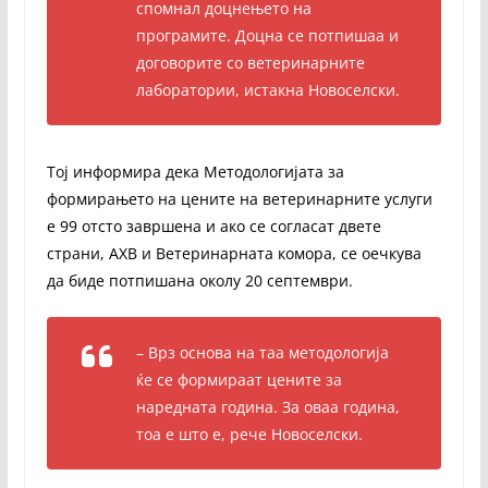
спомнал доцнењето на
програмите. Доцна се потпишаа и
договорите со ветеринарните
лаборатории, истакна Новоселски.
Тој информира дека Методологијата за
формирањето на цените на ветеринарните услуги
е 99 отсто завршена и ако се согласат двете
страни, АХВ и Ветеринарната комора, се оечкува
да биде потпишана околу 20 септември.
– Врз основа на таа методологија
ќе се формираат цените за
наредната година. За оваа година,
тоа е што е, рече Новоселски.