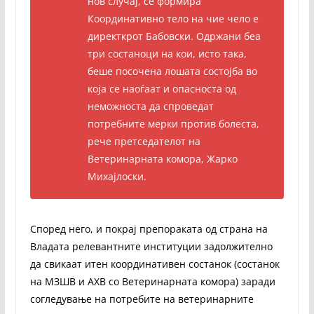
нов случај, се формира
Координативно тело на чие чело е
директкрот Бабовски. Одржани беа
три состаноци на кои, исто така,
беше посочена лошата состојба во
која се наоѓаат и опасноста од
неможноста да спроведат
потребните мерки против болеста,
рече претседателот на
Ветеринарната комора, Жарко
Михајлоски.
Според него, и покрај препораката од страна на
Владата релевантните институции задолжително
да свикаат итен координативен состанок (состанок
на МЗШВ и АХВ со Ветеринарната комора) заради
согледување на потребите на ветеринарните