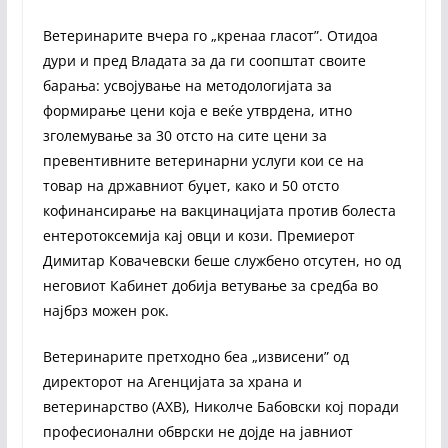
Ветеринарите вчера го „кренаа гласот”. Отидоа
дури и пред Владата за да ги соопштат своите
барања: усвојување на методологијата за
формирање цени која е веќе утврдена, итно
зголемување за 30 отсто на сите цени за
превентивните ветеринарни услуги кои се на
товар на државниот буџет, како и 50 отсто
кофинансирање на вакцинацијата против болеста
ентеротоксемија кај овци и кози. Премиерот
Димитар Ковачевски беше службено отсутен, но од
неговиот Кабинет добија ветување за средба во
најбрз можен рок.
Ветеринарите претходно беа „извисени” од
директорот на Агенцијата за храна и
ветеринарство (АХВ), Николче Бабовски кој поради
професионални обврски не дојде на јавниот