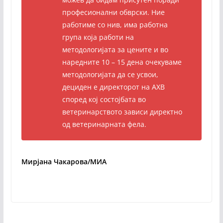
професионални обврски. Ние
работиме со нив, има работна
група која работи на
методологијата за цените и во
наредните 10 – 15 дена очекуваме
методологијата да се усвои,
дециден е директорот на АХВ
според кој состојбата во
ветеринарството зависи директно
од ветеринарната фела.
Мирјана Чакарова/МИА