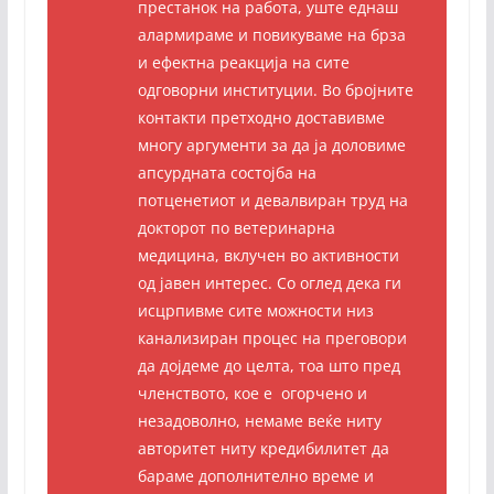
престанок на работа, уште еднаш
алармираме и повикуваме на брза
и ефектна реакција на сите
одговорни институции. Во бројните
контакти претходно доставивме
многу аргументи за да ја доловиме
апсурдната состојба на
потценетиот и девалвиран труд на
докторот по ветеринарна
медицина, вклучен во активности
од јавен интерес. Со оглед дека ги
исцрпивме сите можности низ
канализиран процес на преговори
да дојдеме до целта, тоа што пред
членството, кое е огорчено и
незадоволно, немаме веќе ниту
авторитет ниту кредибилитет да
бараме дополнително време и