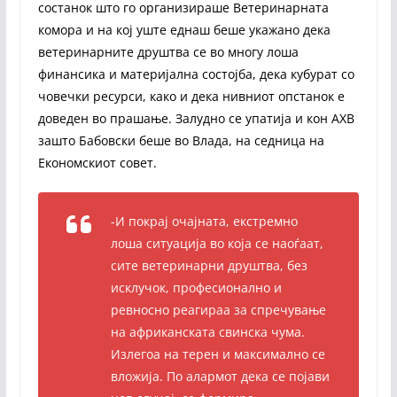
состанок што го организираше Ветеринарната
комора и на кој уште еднаш беше укажано дека
ветеринарните друштва се во многу лоша
финансика и материјална состојба, дека кубурат со
човечки ресурси, како и дека нивниот опстанок е
доведен во прашање. Залудно се упатија и кон АХВ
зашто Бабовски беше во Влада, на седница на
Економскиот совет.
-И покрај очајната, екстремно
лоша ситуација во која се наоѓаат,
сите ветеринарни друштва, без
исклучок, професионално и
ревносно реагираа за спречување
на африканската свинска чума.
Излегоа на терен и максимално се
вложија. По алармот дека се појави