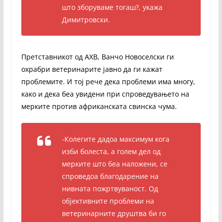
што зборуваме тогаш?, укажа
Димитровски.
Претставникот од АХВ, Ванчо Новоселски ги
охрабри ветеринарите јавно да ги кажат
проблемите. И тој рече дека проблеми има многу,
како и дека беа увидени при спроведувањето на
мерките против африканската свинска чума.
-Колегите дадоа максимум кога
изби болеста, а голем дел од
мерките што беа наложени, се
спроведоа благодарение на
нивната пожртвуваност. Од
објективните проблеми на
ветеринарните друштва би го