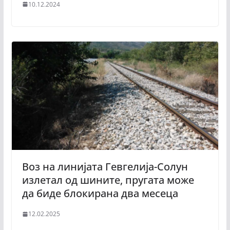
10.12.2024
Воз на линијата Гевгелија-Солун
излетал од шините, пругата може
да биде блокирана два месеца
12.02.2025