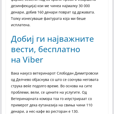
дезинфекција) кои ме чинеа најмалку 30 000
денари, добив 160 денари поврат од државата.
Толку изнесуваше фактурата која ми беше
исплатена.
Добиј ги најважните
вести, бесплатно
на Viber
Вака накусо ветеринарот Слободан Димитровски
од Делчево објаснува со што се соочува неговата
струка веќе подолго време. Во основа на сите
проблеми, вели, се цените на услугите. Од
Ветеринарната комора тоа го илустрираат со
примерот дека еутаназија на свиња чини 110
денари, а нес-кафе во ресторан е 130.