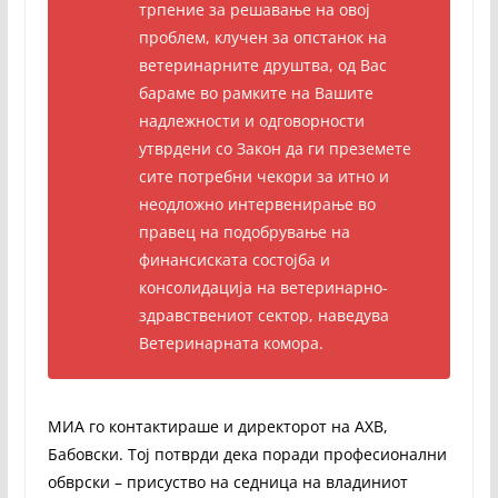
трпение за решавање на овој
проблем, клучен за опстанок на
ветеринарните друштва, од Вас
бараме во рамките на Вашите
надлежности и одговорности
утврдени со Закон да ги преземете
сите потребни чекори за итно и
неодложно интервенирање во
правец на подобрување на
финансиската состојба и
консолидација на ветеринарно-
здравствениот сектор, наведува
Ветеринарната комора.
МИА го контактираше и директорот на АХВ,
Бабовски. Тој потврди дека поради професионални
обврски – присуство на седница на владиниот