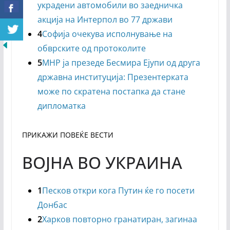
украдени автомобили во заедничка
акција на Интерпол во 77 држави
4
Софија очекува исполнување на
обврските од протоколите
5
МНР ја презеде Бесмира Ејупи од друга
државна институција: Презентерката
може по скратена постапка да стане
дипломатка
ПРИКАЖИ ПОВЕЌЕ ВЕСТИ
ВОЈНА ВО УКРАИНА
1
Песков откри кога Путин ќе го посети
Донбас
2
Харков повторно гранатиран, загинаа