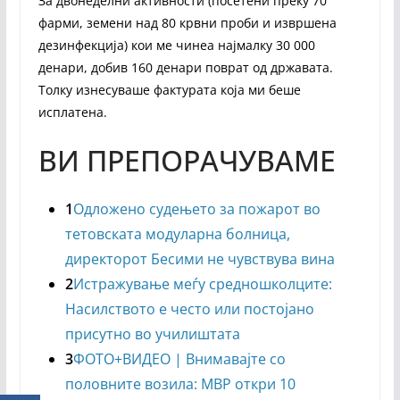
За двонеделни активности (посетени преку 70
фарми, земени над 80 крвни проби и извршена
дезинфекција) кои ме чинеа најмалку 30 000
денари, добив 160 денари поврат од државата.
Толку изнесуваше фактурата која ми беше
исплатена.
ВИ ПРЕПОРАЧУВАМЕ
1
Одложено судењето за пожарот во
тетовската модуларна болница,
директорот Бесими не чувствува вина
2
Истражување меѓу средношколците:
Насилството е често или постојано
присутно во училиштата
3
ФОТО+ВИДЕО | Внимавајте со
половните возила: МВР откри 10