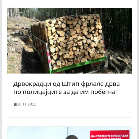
Дрвокрадци од Штип фрлале дрва
по полицајците за да им побегнат
30.11.2023