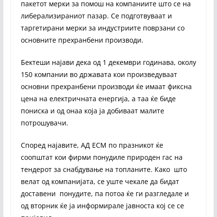
пакетот мерки за помош на компаниите што се на
либерализираниот пазар. Се подготвуваат и
таргетирани мерки за индустриите поврзани со
основните прехранбени производи.
Бектеши најави дека од 1 декември годинава, околу
150 компании во државата кои произведуваат
основни прехранбени производи ќе имаат фиксна
цена на електричната енергија, а таа ќе биде
пониска и од онаа која ја добиваат малите
потрошувачи.
Според најавите, АД ЕСМ по празникот ќе
соопштат кои фирми понудиле природен гас на
тендерот за снабдување на топланите. Како што
велат од компанијата, се уште чекале да бидат
доставени понудите, па потоа ќе ги разгледале и
од вторник ќе ја информирале јавноста кој се се