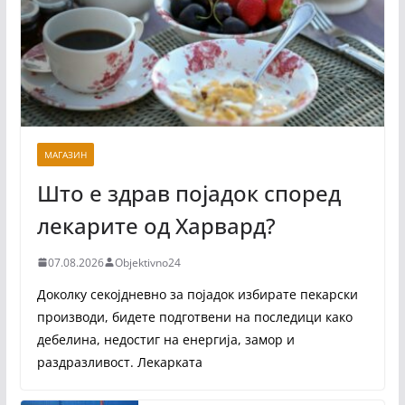
МАГАЗИН
Што е здрав појадок според
лекарите од Харвард?
07.08.2026
Objektivno24
Доколку секојдневно за појадок избирате пекарски
производи, бидете подготвени на последици како
дебелина, недостиг на енергија, замор и
раздразливост. Лекарката