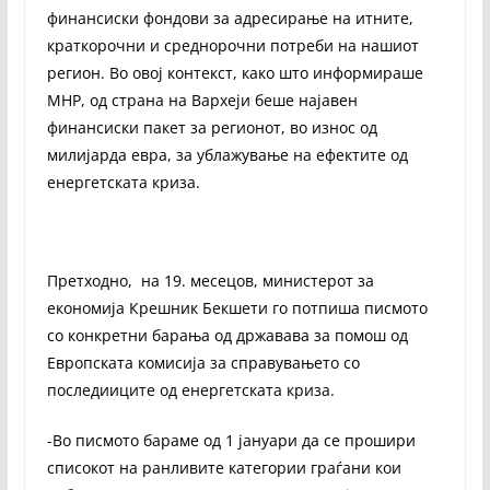
финансиски фондови за адресирање на итните,
краткорочни и среднорочни потреби на нашиот
регион. Во овој контекст, како што информираше
МНР, од страна на Вархеји беше најавен
финансиски пакет за регионот, во износ од
милијарда евра, за ублажување на ефектите од
енергетската криза.
Претходно, на 19. месецов, министерот за
економија Крешник Бекшети го потпиша писмото
со конкретни барања од државава за помош од
Европската комисија за справувањето со
последииците од енергетската криза.
-Во писмото бараме од 1 јануари да се прошири
списокот на ранливите категории граѓани кои