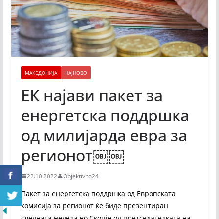
МАКЕДОНИЈА
НАЈНОВО
ЕК најави пакет за
енергетска поддршка
од милијарда евра за
регионот￼￼
22.10.2022
Objektivno24
Пакет за енергетска поддршка од Европската
комисија за регионот ќе биде презентиран
следната недела во Скопје од претседателката на