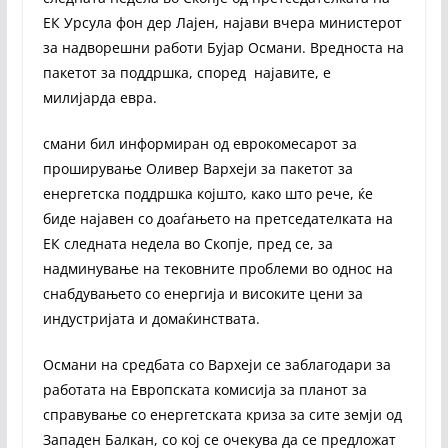
ЕК Урсула фон дер Лајен, најави вчера министерот
за надворешни работи Бујар Османи. Вредноста на
пакетот за поддршка, според најавите, е
милијарда евра.
смани бил информиран од еврокомесарот за
проширување Оливер Вархеји за пакетот за
енергетска поддршка којшто, како што рече, ќе
биде најавен со доаѓањето на претседателката на
ЕК следната недела во Скопје, пред се, за
надминување на тековните проблеми во однос на
снабдувањето со енергија и високите цени за
индустријата и домаќинствата.
Османи на средбата со Вархеји се заблагодари за
работата на Европската комисија за планот за
справување со енергетската криза за сите земји од
Западен Балкан, со кој се очекува да се предложат