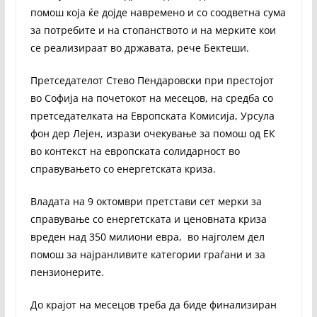
помош која ќе дојде навремено и со соодветна сума
за потребите и на стопанството и на мерките кои
се реализираат во државата, рече Бектеши.
Претседателот Стево Пендаровски при престојот
во Софија на почетокот на месецов, на средба со
претседателката на Европската Комисија, Урсула
фон дер Лејен, изрази очекување за помош од ЕК
во контекст на европската солидарност во
справувањето со енергетската криза.
Владата на 9 октомври претстави сет мерки за
справување со енергетската и ценовната криза
вреден над 350 милиони евра, во најголем дел
помош за најранливите категории граѓани и за
пензионерите.
До крајот на месецов треба да биде финализиран