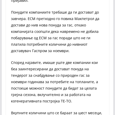
пријавил.
Понудите компаниите требаше да ги достават до
завчера. ЕСМ претходно го повика Макпетрол да
достави до нив нова понуда за гас, откако
компанијата соопшти дека навремено не добила
побарување од ЕСМ за гас поради што не ги
платила потребните количини до нивниот
доставувач Гаспром за ноември.
Според најавите, имаше уште две компании кои
беа заинтересирани да достават понуда на
тендерот за снабдување со природен гас за
ноември годинава за потребите на топланите, а
постоеше можност понудите да бидат за целата
грејна сезона, вклучително и за работата на
когенеративната постројка ТЕ-ТО.
Вкупните количини што се бараат за шест месеци,