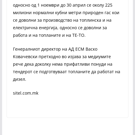
односно од 1 ноември до 30 април се околу 225
милиони нормални кубни метри природен гас кои
се доволни за производство на топлинска и на
електрична енергија, односно се доволни за
работа и на топланите и на ТЕ-ТО.
Генералниот директор на АД ЕСМ Васко
Ковачевски претходно во изјава за медиумите
рече дека доколку нема прифатливи понуди на
тендерот се подготвуваат топланите да работат на
дизел.
sitel.com.mk