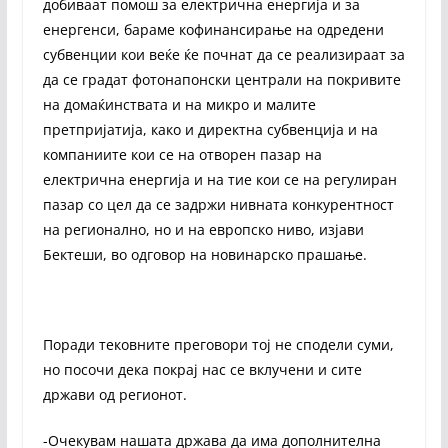
добиваат помош за електрична енергија и за
енергенси, бараме кофинансирање на одредени
субвенции кои веќе ќе почнат да се реализираат за
да се градат фотонапонски централи на покривите
на домаќинствата и на микро и малите
претпријатија, како и директна субвенција и на
компаниите кои се на отворен пазар на
електрична енергија и на тие кои се на регулиран
пазар со цел да се задржи нивната конкурентност
на регионално, но и на европско ниво, изјави
Бектеши, во одговор на новинарско прашање.
Поради тековните преговори тој не сподели суми,
но посочи дека покрај нас се вклучени и сите
држави од регионот.
-Очекувам нашата држава да има дополнителна