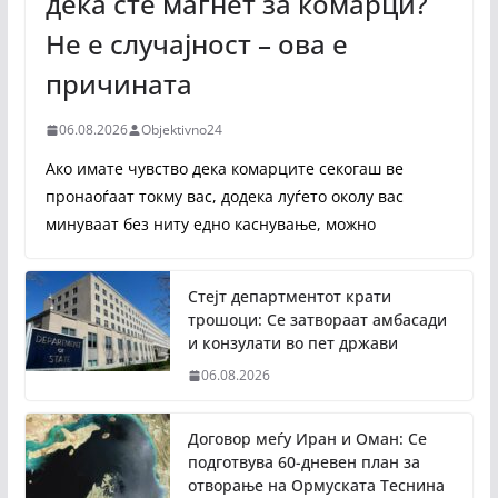
дека сте магнет за комарци?
Не е случајност – ова е
причината
06.08.2026
Objektivno24
Ако имате чувство дека комарците секогаш ве
пронаоѓаат токму вас, додека луѓето околу вас
минуваат без ниту едно каснување, можно
Стејт департментот крати
трошоци: Се затвораат амбасади
и конзулати во пет држави
06.08.2026
Договор меѓу Иран и Оман: Се
подготвува 60-дневен план за
отворање на Ормуската Теснина