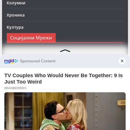
Колумни
Хроника
Култура
Социјални Мрежи
Следете нè на Фејсбук за да сте во тек со најновите
вести:
Objektivno24.mk