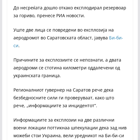
До несреќата дошло откако експлодирал резервоар
за гориво, пренесе РИА новости.
Уште две лица се повредени во експлозија на
аеродромот во Саратовската област, јавува
Би-би-
си
.
Причините за експлозиите се непознати, а двата
аеродроми се стотина километри оддалечени од
украинската граница.
Регионалниот гувернер на Саратов рече дека
безбедносните сили ги проверуваат, како што
рече, „информациите за инцидентот“.
Информациите за експлозии на две различни
воени локации поттикнаа шпекулации дека зад нив
можеби стои Украина, вели уредникот на Би-би-си