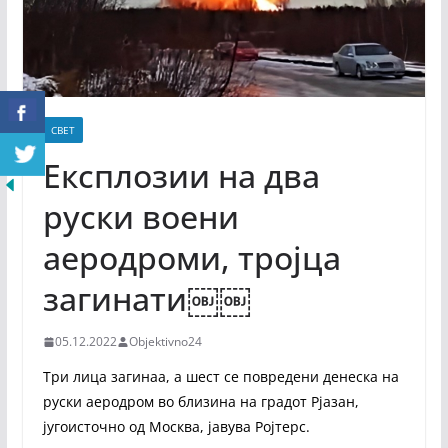
СВЕТ
Експлозии на два
руски воени
аеродроми, тројца
загинати￼￼
05.12.2022
Objektivno24
Три лица загинаа, а шест се повредени денеска на
руски аеродром во близина на градот Рјазан,
југоисточно од Москва, јавува Ројтерс.