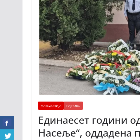
МАКЕДОНИЈА
НАЈНОВО
Единаесет години о
Насеље“, оддадена 