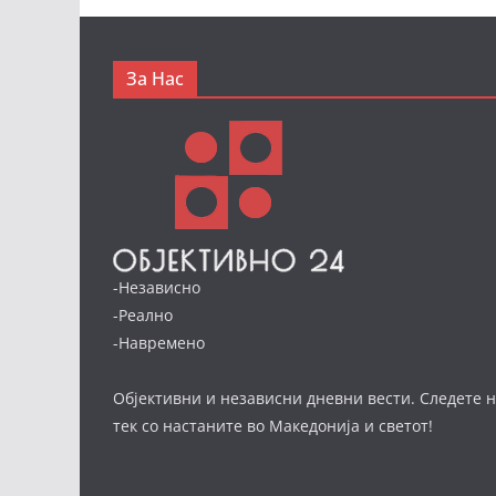
За Нас
-Независно
-Реално
-Навремено
Објективни и независни дневни вести. Следете н
тек со настаните во Македонија и светот!