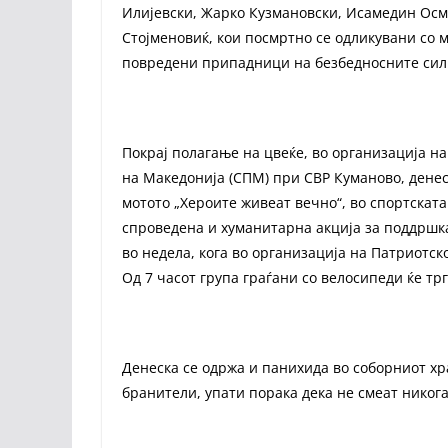
Илијевски, Жарко Кузмановски, Исамедин Осм
Стојменовиќ, кои посмртно се одликувани со 
повредени припадници на безбедносните сил
Покрај полагање на цвеќе, во организација н
на Македонија (СПМ) при СВР Куманово, денес
мотото „Хероите живеат вечно“, во спортската
спроведена и хуманитарна акција за поддршк
во недела, кога во организација на Патриотск
Од 7 часот група граѓани со велосипеди ќе тр
Денеска се одржа и панихида во соборниот хр
бранители, упати порака дека не смеат никога