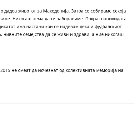
го дадоа животот за Македонија. Затоа се собираме секоја
авиме. Никогаш нема да ги заборавиме. Покрај панихидата
ндикатот има настани кои се надевам дека и фудбалскиот
, нивните семејства да се живи и здрави, а ние никогаш
 2015 не смеат да исчезнат од колективната меморија на