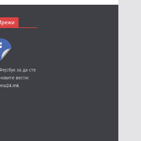
Мрежи
Фејсбук за да сте
јновите вести:
ivno24.mk