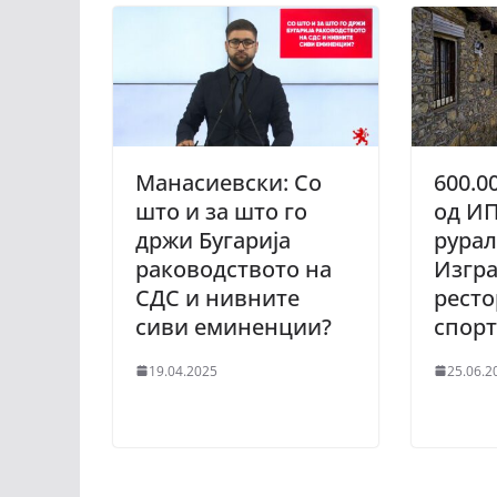
Манасиевски: Со
600.0
што и за што го
од ИП
држи Бугарија
рурал
раководството на
Изгра
СДС и нивните
ресто
сиви еминенции?
спорт
19.04.2025
25.06.2