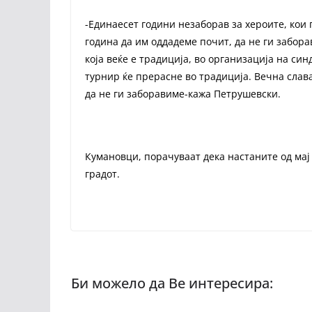
-Единаесет години незаборав за хероите, кои 
година да им оддадеме почит, да не ги забор
која веќе е традиција, во организација на си
турнир ќе прерасне во традиција. Вечна слава
да не ги заборавиме-кажа Петрушевски.
Кумановци, порачуваат дека настаните од мај
градот.