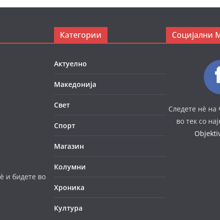
Категории
Социјални 
Актуелно
Македонија
Свет
Следете нè на 
во тек со на
Спорт
Objekt
Магазин
Колумни
è и бидете во
Хроника
Култура