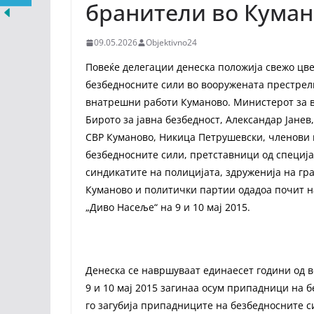
бранители во Кума
09.05.2026
Objektivno24
Повеќе делегации денеска положија свежо цв
безбедносните сили во вооружената престрелк
внатрешни работи Куманово. Министерот за 
Бирото за јавна безбедност, Александар Јане
СВР Куманово, Никица Петрушевски, членови 
безбедносните сили, претставници од специј
синдикатите на полицијата, здруженија на гр
Куманово и политички партии одадоа почит н
„Диво Насеље“ на 9 и 10 мај 2015.
Денеска се навршуваат единаесет години од в
9 и 10 мај 2015 загинаа осум припадници на 
го загубија припадниците на безбедносните 