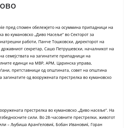
ново
еќе пред спомен обележјето на осуммина припадници на
а во кумановско „Диво Насеље“ во Секторот за
внатрешни работи, Панче Тошковски, директорот на
в, државниот секретар, Сашо Петрушевски, началникот на
на семејствата на загинатите припадници на
алните единци на МВР, АРМ, Царинска управа,
аѓани, претставници од општината, совет на општина
а загинатите од вооружената престрелка во кумановско
ооружената престрелка во кумановско „Диво насеље“. На
безбедносните сили. Во 28-часовните престрелки, животот
сили – Љубиша Аранѓеловиќ, Бобан Ивановиќ, Горан