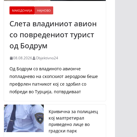
МАКЕДОНИЈА
НАЈНОВО
Слета владиниот авион
со повредениот турист
од Бодрум
08.08.2026
Objektivno24
Од Бодрум со владиното авионче
попладнево на скопскиот аеродром беше
префрлен патникот кој се здобил со
побреди во Турција, потврдиваат
Кривична за полицаец
кој малтретирал
приведено лице во
градски парк