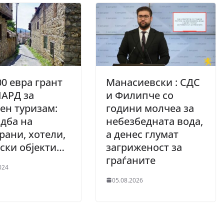
00 евра грант
Манасиевски : СДС
АРД за
и Филипче со
ен туризам:
години молчеа за
дба на
небезбедната вода,
рани, хотели,
а денес глумат
ски објекти…
загриженост за
граѓаните
024
05.08.2026