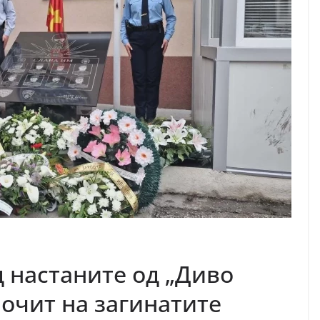
д настаните од „Диво
почит на загинатите