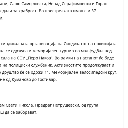
ани, Сашо Самојловски, Ненад Серафимовски и Горан
медали за храброст. Во престрелката имаше и 37
и.
а синдикалната организација на Синдикатот на полицијата
ка се одржува и меморијален турнир во мал фудбал под
 сала на СОУ „Перо Наков“. Во рамки на настанот ќе биде
а на полициски службеник. Активностите продолжуваат и
о друштво ќе се одржи 11. Меморијален велосипедски круг.
гне од Куманово до Гостивар.
ам Свети Никола. Предраг Петрушевски, од група
ш да се заборават.