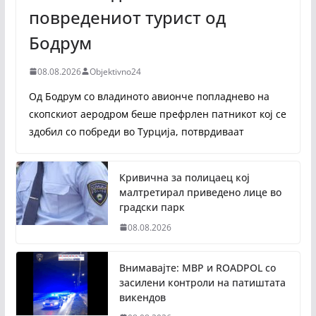
повредениот турист од
Бодрум
08.08.2026
Objektivno24
Од Бодрум со владиното авионче попладнево на
скопскиот аеродром беше префрлен патникот кој се
здобил со побреди во Турција, потврдиваат
Кривична за полицаец кој
малтретирал приведено лице во
градски парк
08.08.2026
Внимавајте: МВР и ROADPOL со
засилени контроли на патиштата
викендов