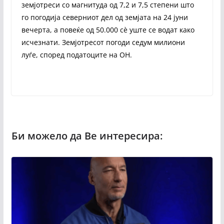
земјотреси со магнитуда од 7,2 и 7,5 степени што
го погодија северниот дел од земјата на 24 јуни
вечерта, а повеќе од 50.000 сè уште се водат како
исчезнати. Земјотресот погоди седум милиони
луѓе, според податоците на ОН.