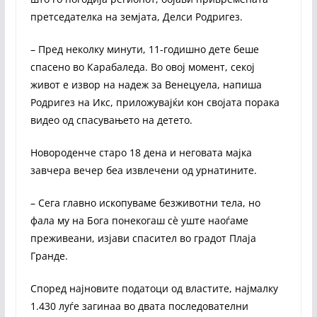
претседателка на земјата, Делси Родригез.
– Пред неколку минути, 11-годишно дете беше
спасено во Карабаледа. Во овој момент, секој
живот е извор на надеж за Венецуела, напиша
Родригез на Икс, приложувајќи кон својата порака
видео од спасувањето на детето.
Новороденче старо 18 дена и неговата мајка
завчера вечер беа извлечени од урнатините.
– Сега главно ископуваме безживотни тела, но
фала му на Бога понекогаш сè уште наоѓаме
преживеани, изјави спасител во градот Плаја
Гранде.
Според најновите податоци од властите, најмалку
1.430 луѓе загинаа во двата последователни