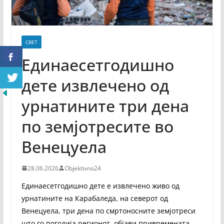
СВЕТ
Единаесетгодишно
дете извлечено од
урнатините три дена
по земјотресите во
Венецуела
28.06.2026
Objektivno24
Единаесетгодишно дете е извлечено живо од
урнатините на Карабаледа, на северот од
Венецуела, три дена по смртоносните земјотреси
што го погодија регионот, објави привремената