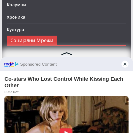
Колумни
Хроника
Култура
Социјални Мрежи
Следете нè на Фејсбук за да сте во тек со најновите
вести:
Objektivno24.mk