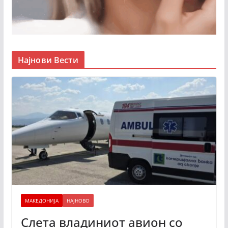
Најнови Вести
МАКЕДОНИЈА
НАЈНОВО
Слета владиниот авион со