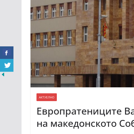
АКТУЕЛНО
Европратениците Ва
на македонското С