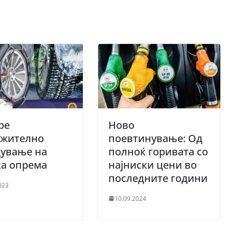
ре
Ново
лжително
поевтинување: Од
дување на
полноќ горивата со
ка опрема
најниски цени во
последните години
023
10.09.2024