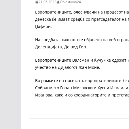
21.06.2023
Objektivno24
Европратениците, олеснувачи на Процесот на
денеска ќе имаат средба со претседателот на
Џафери.
На средбата, како што е објавено на веб стра
Делегацијата, Дејвид Гир.
Европратениците Валсман и Ќучук ќе одржат и
учество на Дијалогот Жан Моне.
Во рамките на посетата, европратениците ќе
Собранието Горан Мисовски и Хусни Исмаили 
Иванова, како и со координаторите и претст