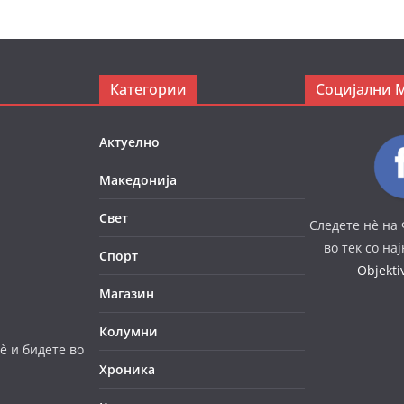
Категории
Социјални 
Актуелно
Македонија
Свет
Следете нè на 
во тек со на
Спорт
Objekt
Магазин
Колумни
è и бидете во
Хроника