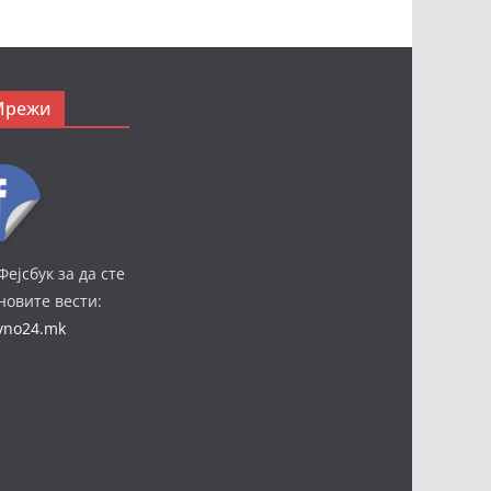
Мрежи
Фејсбук за да сте
јновите вести:
ivno24.mk