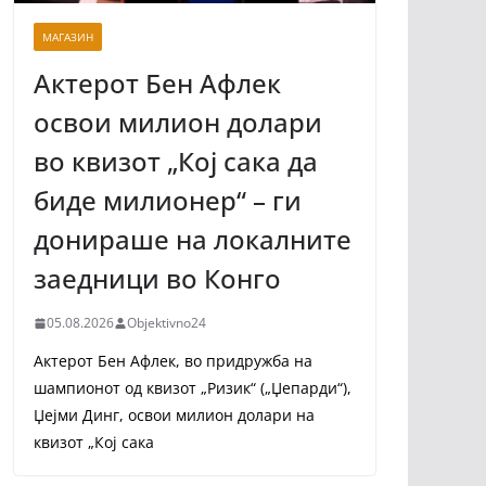
МАГАЗИН
Актерот Бен Афлек
освои милион долари
во квизот „Кој сака да
биде милионер“ – ги
донираше на локалните
заедници во Конго
05.08.2026
Objektivno24
Актерот Бен Афлек, во придружба на
шампионот од квизот „Ризик“ („Џепарди“),
Џејми Динг, освои милион долари на
квизот „Кој сака