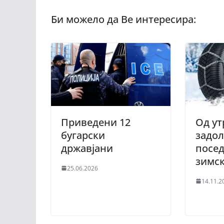
Приведени 12
Од ут
бугарски
задо
државјани
посе
зимс
25.06.2026
14.11.2