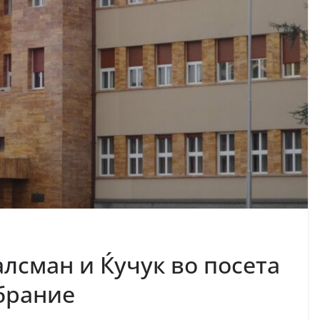
лсман и Ќучук во посета
обрание