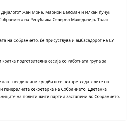
 Дијалогот Жан Моне, Марион Валсман и Илхан Ќучук
 Собранието на Република Северна Македонија, Талат
ната на Собранието, ќе присуствува и амбасадорот на ЕУ
 кратка подготвителна сесија со Работната група за
 имаат поединечни средби и со потпретседателите на
и генералната секретарка на Собранието, Цветанка
авниците на политичките партии застапени во Собранието.