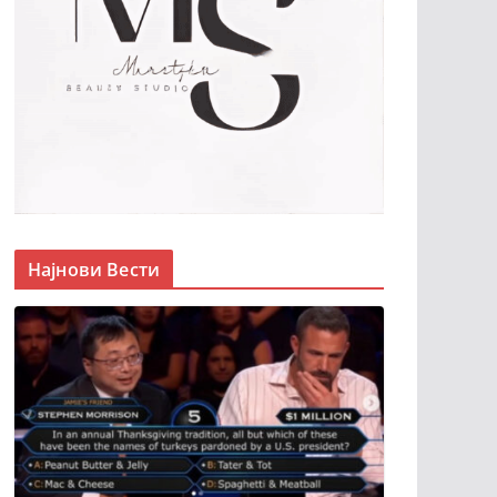
Најнови Вести