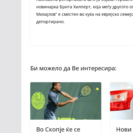
новинарка Брита Хилперт, која меѓу другото о
Михајлов“ е сместен во куќа на еврејско семеј
депортирано.
Во Скопје ќе се
Нови 