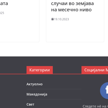
вата
случаи во земјава
на месечно ниво
025
19.10.2023
Категории
Социјални 
Актуелно
Македонија
Свет
Следете нè на 