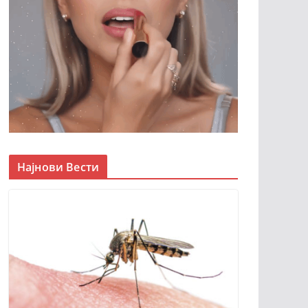
Најнови Вести