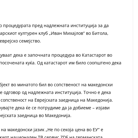
о процедурата пред надлежната институција за да
гарскиот културен клуб „Иван Михајлов“ во Битола,
врејско семејство.
уваат дека е започната процедура во Катастарот во
 посочената куќа. Од катастарот им било соопштено дека
бјект во минатото бил во сопственост на македонски
 одговор од надлежната институција. Точно е дека
о сопственост на Еврејската заедница на Македонија.
вајте дека ќе се потрудиме да ја добиеме – изјави
рејската заедница во Македонија.
на македонски јазик „Не по секоја цена во ЕУ“ е
киот национален ТВ сервис ZDF на германската