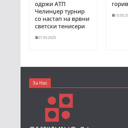
одржи АТП
гори
Челинџер турнир
15.05.2
со настап на врвни
светски тенисери
07.05.2025
За Нас