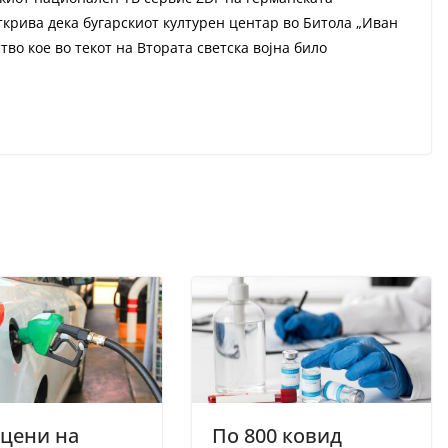
ткрива дека бугарскиот културен центар во Битола „Иван
ство кое во текот на Втората светска војна било
цени на
По 800 ковид