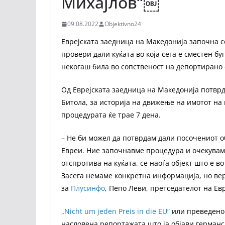
Михајлов“￼
09.08.2022
Objektivno24
Еврејската заедница на Македонија започна с
провери дали куќата во која сега е сместен бу
некогаш била во сопственост на депортирано е
Од Еврејската заедница на Македонија потврд
Битола, за историја на движење на имотот на
процедурата ќе трае 7 дена.
– Не би можел да потврдам дали посочениот о
Евреи. Ние започнавме процедура и очекуваме
отспротива на куќата, се наоѓа објект што е в
Засега немаме конкретна информација, но веру
за
Плусинфо
, Пепо Леви, претседателот на Ев
„Nicht um jeden Preis in die EU“
или преведено 
насловена репортажата што ја објави германс