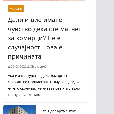
МАГАЗИН
Дали и вие имате
чувство дека сте магнет
за комарци? Не е
случајност – ова е
причината
06.08.2026
Objektivno24
Ако имате чувство дека комарците
секогаш ве пронаоѓаат токму вас, додека
луѓето околу вас минуваат без ниту едно
каснување, можно
Стејт департментот