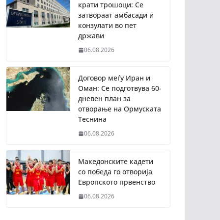
крати трошоци: Се
затвораат амбасади и
конзулати во пет
држави
06.08.2026
Договор меѓу Иран и
Оман: Се подготвува 60-
дневен план за
отворање на Ормуската
Теснина
06.08.2026
Македонските кадети
со победа го отворија
Европското првенство
06.08.2026