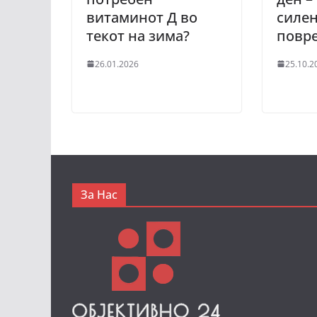
витаминот Д во
силен
текот на зима?
повр
26.01.2026
25.10.2
За Нас