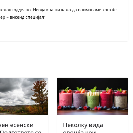
некогаш одделно. Неодамна ни кажа да внимаваме кога ќе
ер – викенд специјал“.
ен есенски
Неколку вида
 Подгответе се
овошја кои