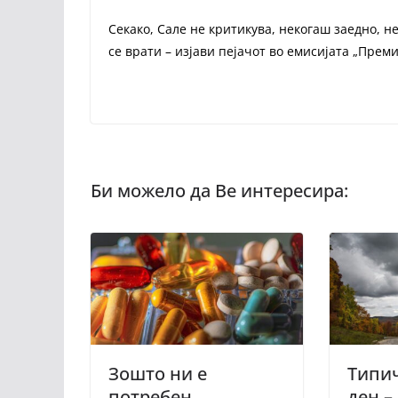
Секако, Сале не критикува, некогаш заедно, 
се врати – изјави пејачот во емисијата „Преми
Зошто ни е
Типич
потребен
ден –