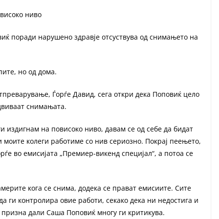
овисоко ниво
виќ поради нарушено здравје отсуствува од снимањето на
пите, но од дома.
преварување, Ѓорѓе Давид, сега откри дека Поповиќ цело
одвиваат снимањата.
ги издигнам на повисоко ниво, давам се од себе да бидат
и моите колеги работиме со нив сериозно. Покрај пеењето,
рѓе во емисијата „Премиер-викенд специјал“, а потоа се
америте кога се снима, додека се прават емисиите. Сите
а да ги контролира овие работи, секако дека ни недостига и
и призна дали Саша Поповиќ многу ги критикува.