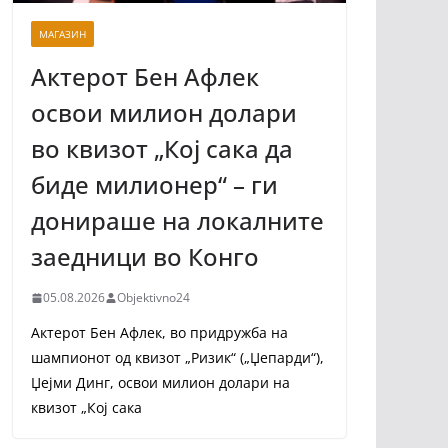
МАГАЗИН
Актерот Бен Афлек
освои милион долари
во квизот „Кој сака да
биде милионер“ – ги
донираше на локалните
заедници во Конго
05.08.2026
Objektivno24
Актерот Бен Афлек, во придружба на
шампионот од квизот „Ризик“ („Џепарди“),
Џејми Динг, освои милион долари на
квизот „Кој сака