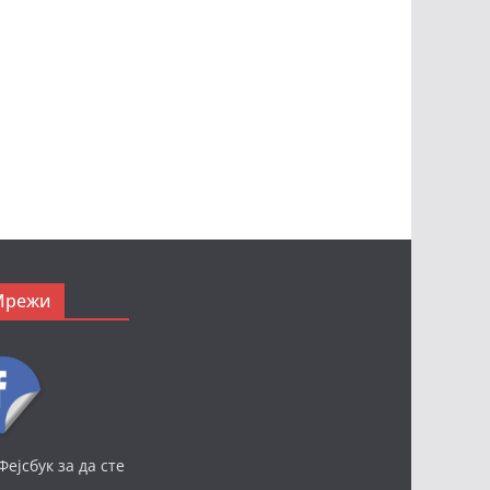
Мрежи
Фејсбук за да сте