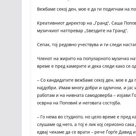
Вежбаме секој ден, мое е да ги подигнам на п
Креативниот директор на „Гранд“, Саша Попо
музичкиот натпревар „Ѕвездите на Гранд“.
Сепак, тој редовно учествува и ги следи наста
Членот на жирито на популарното музичко нат
време е пред камерите и дека следи како се 
– Со кандидатите вежбаме секој ден, мое е да 
најдобри. Имам многу добри и одлични, и јас 
работам и на нивната самодоверба – изјави Ѓо
осврна на Поповиќ и неговата состојба.
– Го нема во студиото, но цело време е пред к
слушаме од него, а тој е лик кој сериозно сак
едвај чекаме да се врати – рече Ѓорѓе Давид 