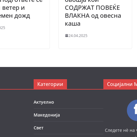
 ветер и
СОДРЖАТ ПОВЕЌЕ
емен дожд
ВЛАКНА од овесна
каша
025
24.04.2025
Категории
Социјални 
Актуелно
Македонија
Свет
Следете нè на 