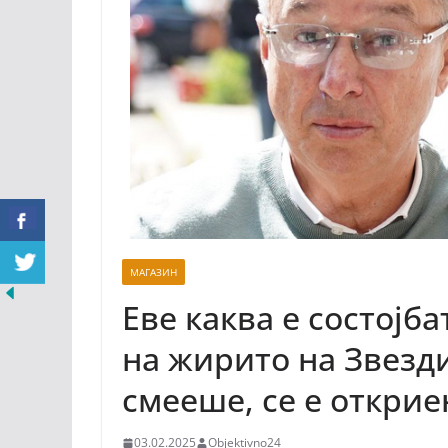
МАГАЗИН
Еве каква е состојб
на жирито на Звезди
смееше, се е откри
03.02.2025
Objektivno24