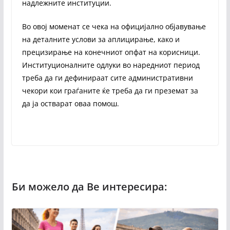
надлежните институции.
Во овој моменат се чека на официјално објавување
на деталните услови за аплицирање, како и
прецизирање на конечниот опфат на корисници.
Институционалните одлуки во наредниот период
треба да ги дефинираат сите административни
чекори кои граѓаните ќе треба да ги преземат за
да ја остварат оваа помош.