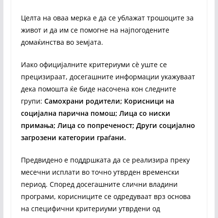
Целта на оваа мерка е да се ублажат трошоците за
живот и да им се помогне на најпогодените
домаќинства во земјата.
Иако официјалните критериуми сè уште се
прецизираат, досегашните информации укажуваат
дека помошта ќе биде насочена кон следните
групи:
Самохрани родители; Корисници на
социјална парична помош; Лица со ниски
примања; Лица со попреченост; Други социјално
загрозени категории граѓани.
Предвидено е поддршката да се реализира преку
месечни исплати во точно утврден временски
период. Според досегашните слични владини
програми, корисниците се одредуваат врз основа
на специфични критериуми утврдени од