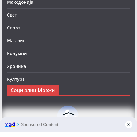
Македонија
Свет
Спорт
Магазин
Колумни
Хроника
Култура
Социјални Мрежи
Следете нè на Фејсбук за да сте во тек со најновите