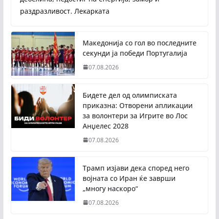
раздразливост. Лекарката
Македонија со гол во последните
секунди ја победи Португалија
07.08.2026
Бидете дел од олимписката
приказна: Отворени апликации
за волонтери за Игрите во Лос
Анџелес 2028
07.08.2026
Трамп изјави дека според него
војната со Иран ќе заврши
„многу наскоро“
07.08.2026