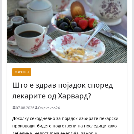
МАГАЗИН
Што е здрав појадок според
лекарите од Харвард?
07.08.2026
Objektivno24
Доколку секојдневно за појадок избирате пекарски
производи, бидете подготвени на последици како
дебелина, недостиг на енергија, замор и