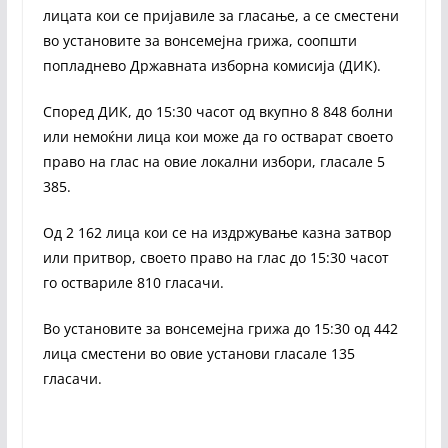
лицата кои се пријавиле за гласање, а се сместени
во установите за вонсемејна грижа, соопшти
попладнево Државната изборна комисија (ДИК).
Според ДИК, до 15:30 часот од вкупно 8 848 болни
или немоќни лица кои може да го остварат своето
право на глас на овие локални избори, гласале 5
385.
Од 2 162 лица кои се на издржување казна затвор
или притвор, своето право на глас до 15:30 часот
го оствариле 810 гласачи.
Во установите за вонсемејна грижа до 15:30 од 442
лица сместени во овие установи гласале 135
гласачи.