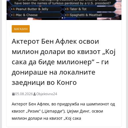
МАГАЗИН
Актерот Бен Афлек освои
милион долари во квизот „Кој
сака да биде милионер“ – ги
донираше на локалните
заедници во Конго
05.08.2026
Objektivno24
Актерот Бен Афлек, во придружба на шампионот од
квизот „Ризик“ („Џепарди“), Џејми Динг, освои
милион долари на квизот „Кој сака