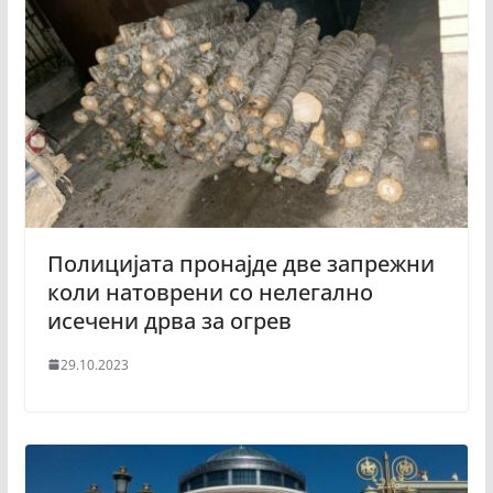
Полицијата пронајде две запрежни
коли натоврени со нелегално
исечени дрва за огрев
29.10.2023