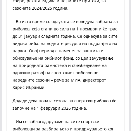
Езеро, реката Радика и нејзините притоки, за
сезоната 2024/2025 година.
– Во исто време со одлуката се воведува забрана за
риболов, која стапи во сила на 1 ноември и ќе трае
до 31 јануари следната година. Се однесува за сите
видови риба, на водните ресурси на подрачјето на
паркот. Овој период е наменет за заштита и
обновување на рибниот фонд, со цел зачувување
на природната рамнотежа и обезбедување на
одржлив развој на спортскиот риболов во
наредните сезони – рече за МИА, директорот
Харис Ибраими.
Додаде дека новата сезона за спортски риболов ќе
започне на 1 февруари 2026 година.
– Им се заблагодаруваме на сите спортски
риболовци за разбирањето и придржувањето кон