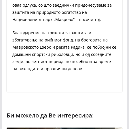
оваа одлука, со што заеднички придонесуваме за
заштита на природното богатство на
Националниот парк „Маврово“ – посочи тој.
Благодарение на грижата за заштита и
збогатување на рибниот фонд, на бреговите на
Мавровското Езеро и реката Радика, се побројни се
домашни спортски риболовци, но и од соседните
земји, во летниот период, но посебно и за време
на викендите и празнични денови.