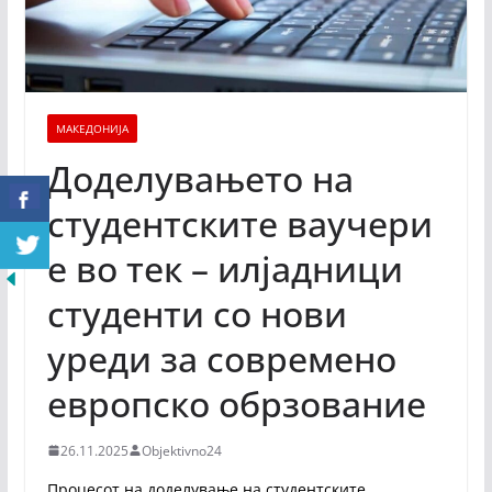
МАКЕДОНИЈА
Доделувањето на
студентските ваучери
е во тек – илјадници
студенти со нови
уреди за современо
европско обрзование
26.11.2025
Objektivno24
Процесот на доделување на студентските