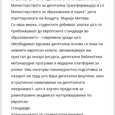
Министерството за дигитална трансформација и со
Министерството за образование и наука“, рече
портпаролката на Владата, Марија Митева.
Со оваа мерка, студентите добиваат алатки што ги
приближуваат до европските стандарди во
образованието – современи уреди што
обезбедуваат еднаква дигитална основа со онаа на
нивните европски колеги, овозможувајќи им
пристап до онлајн ресурси, дигитални библиотеки,
меѓународни програми и модерни платформи за
учење. Ова означува поконкурентна подготовка за
пазарот на труд што бара дигитални вештини, како
и суштинско намалување на дигиталната
нееднаквост, што е клучен предуслов за
рамноправно академско натпреварување по
европски
стандарди.
Аплицирањето за студентските ваучери