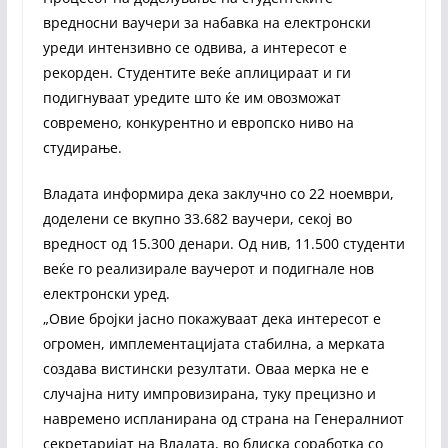
вредносни ваучери за набавка на електронски
уреди интензивно се одвива, а интересот е
рекорден. Студентите веќе аплицираат и ги
подигнуваат уредите што ќе им овозможат
современо, конкурентно и европско ниво на
студирање.
Владата информира дека заклучно со 22 ноември,
доделени се вкупно 33.682 ваучери, секој во
вредност од 15.300 денари. Од нив, 11.500 студенти
веќе го реализирале ваучерот и подигнале нов
електронски уред.
„Овие бројки јасно покажуваат дека интересот е
огромен, имплементацијата стабилна, а мерката
создава вистински резултати. Оваа мерка не е
случајна ниту импровизирана, туку прецизно и
навремено испланирана од страна на Генералниот
секретаријат на Владата, во блиска соработка со