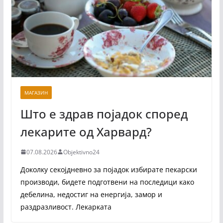
МАГАЗИН
Што е здрав појадок според
лекарите од Харвард?
07.08.2026
Objektivno24
Доколку секојдневно за појадок избирате пекарски
производи, бидете подготвени на последици како
дебелина, недостиг на енергија, замор и
раздразливост. Лекарката