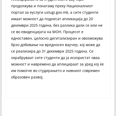
продолжува и понатаму преку Националниот
портал за еуслуги uslugi.gov.mk, a сите студенти
имаат можност да поднесат апликација до 20
декември 2025 година, без разлика дали се или не
се во евиденцијата на МОН. Процесот е
едноставен, целосно дигитализиран и овозможува
брзо добивање на вредносен ваучер, кој може да
се реализира до 31 декември 2025 година. Се
охрабруваат сите студенти да ја искористат оваа
можност и навремено да аплицираат за уред кој ќе
им помогне во студирањето и нивниот современ
образовен развој.