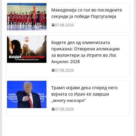
Македонија со гол во последните
секунди ја победи Португалија
07.08.2026
Бидете дел од олимписката
приказна: Отворени апликации
за волонтери за Игрите во Лос
Анџелес 2028
07.08.2026
Трамп изјави дека според него
војната со Иран ќе заврши
„многу наскоро“
07.08.2026