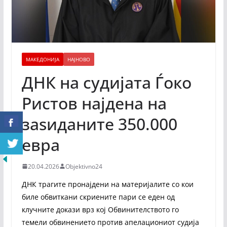
МАКЕДОНИЈА
НАЈНОВО
ДНК на судијата Ѓоко
Ристов најдена на
заѕиданите 350.000
евра
20.04.2026
Objektivno24
ДНК трагите пронајдени на материјалите со кои
биле обвиткани скриените пари се еден од
клучните докази врз кој Обвинителството го
темели обвинението против апелациониот судија