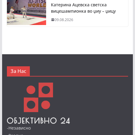
Катерина Ацевска светска
вицешампионка во џиу – џицу
09.08.2026
За Нас
-Независно