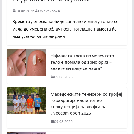
10.08.2026
Objektivno24
Времето денеска ќе биде сончево и многу топло со
мала до умерена облачност. Попладне наместа ќе
има услови за изолирана
Најмалата коска во човечкото
тело е помала од зрно ориз –
знаете ли каде се наоѓа?
09.08.2026
Македонските тенисери со трофеј
го завршија настапот во
конкуренција на двојки на
„Neocom open 2026“
09.08.2026