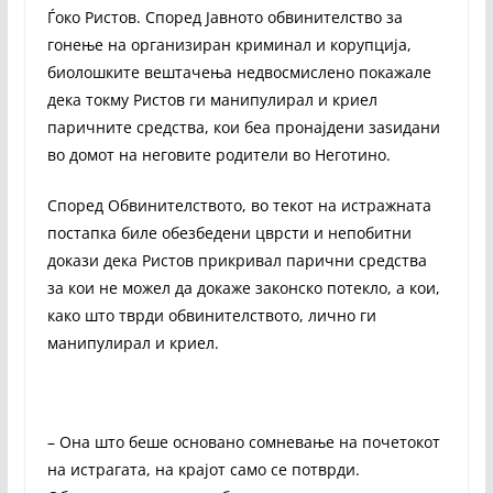
Ѓоко Ристов. Според Јавното обвинителство за
гонење на организиран криминал и корупција,
биолошките вештачења недвосмислено покажале
дека токму Ристов ги манипулирал и криел
паричните средства, кои беа пронајдени заѕидани
во домот на неговите родители во Неготино.
Според Обвинителството, во текот на истражната
постапка биле обезбедени цврсти и непобитни
докази дека Ристов прикривал парични средства
за кои не можел да докаже законско потекло, а кои,
како што тврди обвинителството, лично ги
манипулирал и криел.
– Она што беше основано сомневање на почетокот
на истрагата, на крајот само се потврди.