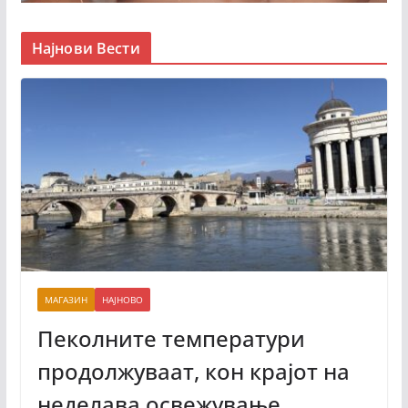
Најнови Вести
МАГАЗИН
НАЈНОВО
Пеколните температури
продолжуваат, кон крајот на
неделава освежување