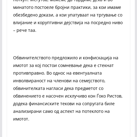
минатото постоеле бројни практики, за кои имаме
обезбедено докази, а кои упатуваат на тргување со
влијание и коруптивни дејствија на посредно ниво
– рече таа.
Обвинителството предложило и конфискација на
имотот за кој постои сомневање дека е стекнат
противправно. Во однос на евентуалната
инволвираност на членови на семејството,
обвинителката нагласи дека предметот со
обвинението е насочен исклучиво кон Ѓоко Ристов,
додека финансиските текови на сопругата биле
анализирани само од аспект на потеклото на
имотот.