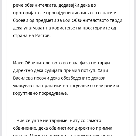
рече обвинителката, додавајќи дека во
проторијата се пронајдени ливчиња со ознаки и
броеви од предмети за кои Обвинителството тврди
дека упатуваат на користење на просториите од
страна на Ристов.
Иако Обвинителството во оваа фаза не тврди
директно дека судијата примил поткуп, Хаџи
Василева посочи дека обезбедените докази
укажуваат на практики на тргување со влијание и
коруптивно посредување.
– Ние сѐ уште не тврдиме, ниту со самото
обвинение, дека обвинетиот директно примил
поткуп. Меѓутоа, можеме да тврдиме дека и во