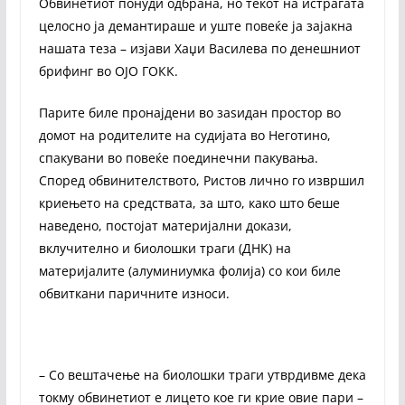
Обвинетиот понуди одбрана, но текот на истрагата
целосно ја демантираше и уште повеќе ја зајакна
нашата теза – изјави Хаџи Василева по денешниот
брифинг во ОЈО ГОКК.
Парите биле пронајдени во заѕидан простор во
домот на родителите на судијата во Неготино,
спакувани во повеќе поединечни пакувања.
Според обвинителството, Ристов лично го извршил
криењето на средствата, за што, како што беше
наведено, постојат материјални докази,
вклучително и биолошки траги (ДНК) на
материјалите (алуминиумка фолија) со кои биле
обвиткани паричните износи.
– Со вештачење на биолошки траги утврдивме дека
токму обвинетиот е лицето кое ги крие овие пари –